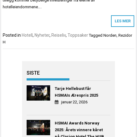
tillegg kommer betydelige investeringer fra eierne av
hotelleiendommene….
LES MER
Posted in
Hotell
,
Nyheter
,
Reiseliv
,
Toppsaker
Tagged
Norden
,
Rezidor
H
SISTE
Tarje Hellebust får
HSMAIs Ærespris 2025
januar 22, 2026
HSMAI Awards Norway
2025: Årets vinnere kåret
på Clarion Hotel The HUB