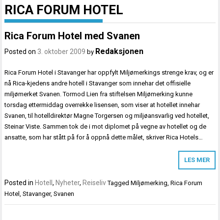
RICA FORUM HOTEL
Rica Forum Hotel med Svanen
Redaksjonen
Posted on
3. oktober 2009
by
Rica Forum Hotel i Stavanger har oppfylt Miljømerkings strenge krav, og er
nå Rica-kjedens andre hotell i Stavanger som innehar det offisielle
miljømerket Svanen. Tormod Lien fra stiftelsen Miljømerking kunne
torsdag ettermiddag overrekke lisensen, som viser at hotellet innehar
Svanen, til hotelldirektør Magne Torgersen og miljøansvarlig ved hotellet,
Steinar Viste. Sammen tok de i mot diplomet på vegne av hotellet og de
ansatte, som har stått på for å oppnå dette målet, skriver Rica Hotels…
LES MER
Posted in
Hotell
,
Nyheter
,
Reiseliv
Tagged
Miljømerking
,
Rica Forum
Hotel
,
Stavanger
,
Svanen