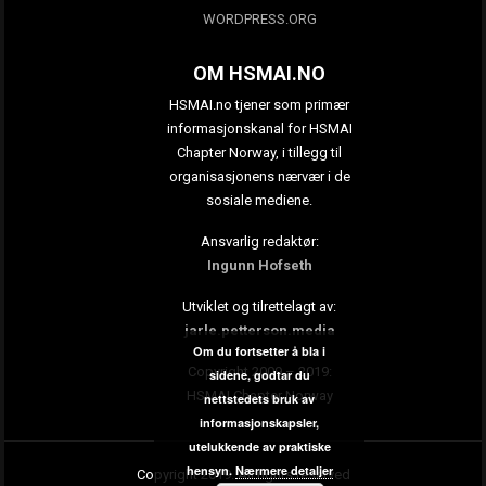
WORDPRESS.ORG
OM HSMAI.NO
HSMAI.no tjener som primær
informasjonskanal for HSMAI
Chapter Norway, i tillegg til
organisasjonens nærvær i de
sosiale mediene.
Ansvarlig redaktør:
Ingunn Hofseth
Utviklet og tilrettelagt av:
jarle.petterson.media
Om du fortsetter å bla i
Copyright 2009 – 2019:
sidene, godtar du
HSMAI Chapter Norway
nettstedets bruk av
informasjonskapsler,
utelukkende av praktiske
hensyn.
Nærmere detaljer
Copyright 2019. All rights reserved