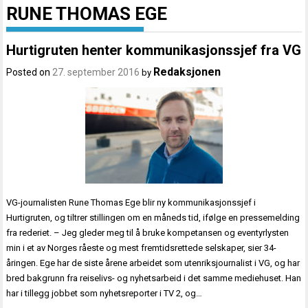
RUNE THOMAS EGE
Hurtigruten henter kommunikasjonssjef fra VG
Redaksjonen
Posted on
27. september 2016
by
VG-journalisten Rune Thomas Ege blir ny kommunikasjonssjef i
Hurtigruten, og tiltrer stillingen om en måneds tid, ifølge en pressemelding
fra rederiet. – Jeg gleder meg til å bruke kompetansen og eventyrlysten
min i et av Norges råeste og mest fremtidsrettede selskaper, sier 34-
åringen. Ege har de siste årene arbeidet som utenriksjournalist i VG, og har
bred bakgrunn fra reiselivs- og nyhetsarbeid i det samme mediehuset. Han
har i tillegg jobbet som nyhetsreporter i TV 2, og…