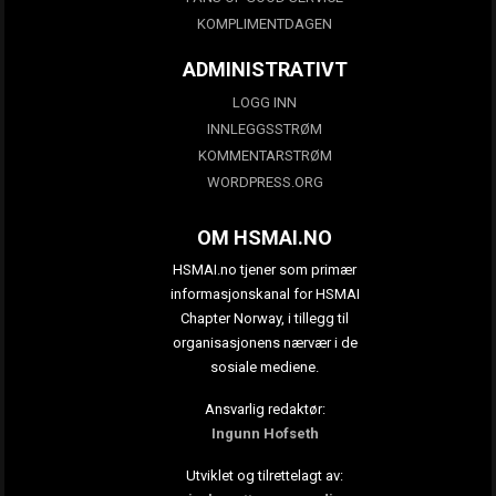
KOMPLIMENTDAGEN
ADMINISTRATIVT
LOGG INN
INNLEGGSSTRØM
KOMMENTARSTRØM
WORDPRESS.ORG
OM HSMAI.NO
HSMAI.no tjener som primær
informasjonskanal for HSMAI
Chapter Norway, i tillegg til
organisasjonens nærvær i de
sosiale mediene.
Ansvarlig redaktør:
Ingunn Hofseth
Utviklet og tilrettelagt av: