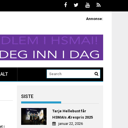
Annonse:
ALT
SISTE
Tarje Hellebust får
HSMAIs Ærespris 2025
januar 22, 2026
t i