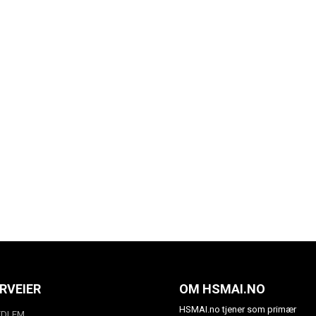
RVEIER
OM HSMAI.NO
HSMAI.no tjener som primær
EDLEM