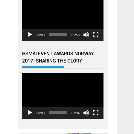
00:00
05:58
HSMAI EVENT AWARDS NORWAY
2017- SHARING THE GLORY
Videoavspiller
00:00
01:34