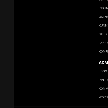
INGUN
UKEN
KUNN
STUD
FANS 
KOMP
ADM
LOGG 
INNL
KOMM
WORD