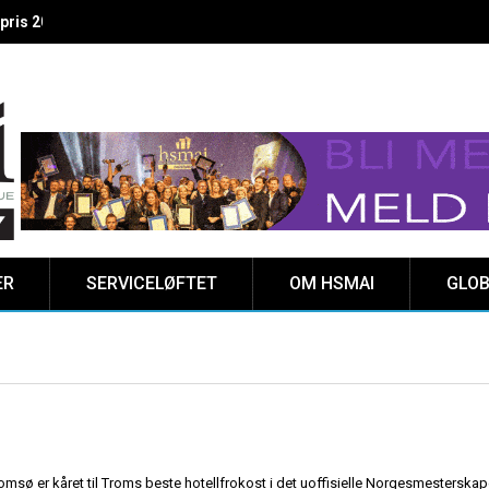
 vinnere kåret på Clarion Hotel The HUB
ER
SERVICELØFTET
OM HSMAI
GLOB
omsø er kåret til Troms beste hotellfrokost i det uoffisielle Norgesmesterskape