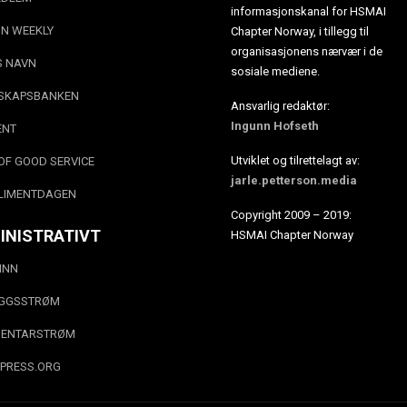
informasjonskanal for HSMAI
N WEEKLY
Chapter Norway, i tillegg til
organisasjonens nærvær i de
S NAVN
sosiale mediene.
SKAPSBANKEN
Ansvarlig redaktør:
Ingunn Hofseth
ENT
Utviklet og tilrettelagt av:
OF GOOD SERVICE
jarle.petterson.media
LIMENTDAGEN
Copyright 2009 – 2019:
INISTRATIVT
HSMAI Chapter Norway
INN
EGGSSTRØM
ENTARSTRØM
PRESS.ORG