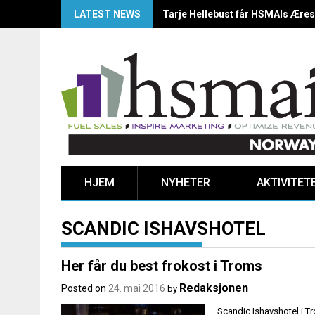
LATEST NEWS
HSMAI Awards Norway 2025: Årets
HJEM
NYHETER
AKTIVITET
SCANDIC ISHAVSHOTEL
Her får du best frokost i Troms
Redaksjonen
Posted on
24. mai 2016
by
Scandic Ishavshotel i Tr