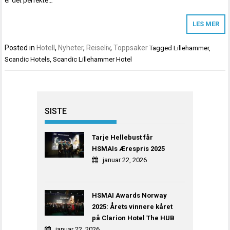
er det perfekte…
LES MER
Posted in
Hotell
,
Nyheter
,
Reiseliv
,
Toppsaker
Tagged
Lillehammer
,
Scandic Hotels
,
Scandic Lillehammer Hotel
SISTE
Tarje Hellebust får
HSMAIs Ærespris 2025
januar 22, 2026
HSMAI Awards Norway
2025: Årets vinnere kåret
på Clarion Hotel The HUB
januar 22, 2026