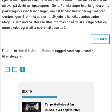
gjester med spesielle behov på ett sted. På hvert hotells nettsider står det
nå svar på de 80 vanligste spørsmålene. For eksempel hvor langt det er fra
parkeringsplassen til inngangen, om det finnes teleslynger og hvor bred
døråpningen til rommet er, sier hotellkjedens handikapambassadør
Magnus Berglund. Vi leter alle etter informasjon når vi skal velge hotell og
møtelokaler, og vi stiller spørsmål basert på…
LES MER
Posted in
Hotell
,
Nyheter
,
Reiseliv
Tagged
handicap
,
Scandic
,
tilrettelegging
«
1
2
SISTE
Tarje Hellebust får
HSMAIs Ærespris 2025