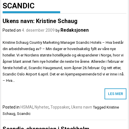
SCANDIC
Ukens navn: Kristine Schaug
Redaksjonen
Posted on
4. desember 2009
by
Kristine Schaug Country Marketing Manager Scandic Hotels – Hva består
din arbeidshverdag av? – Min dager er hovedsakelig fyllt av våre nye
hoteller. Vi er Nordens største hotellkjede og ekspanderer i Norge, hvor vi
åpner blant annet fem nye hoteller de neste tre årene. Allerede i februar er
første hotell ut, Scandic Haugesund, som åpner 26.februar. Og rett etter,
Scandic Oslo Airport 6.april. Det er en kjempespennende tid vi er inne i nå.
– Hva…
LES MER
Posted in
HSMAI
,
Nyheter
,
Toppsaker
,
Ukens navn
Tagged
Kristine
Schaug
,
Scandic
Scandic-ekspansjon i Stockholm