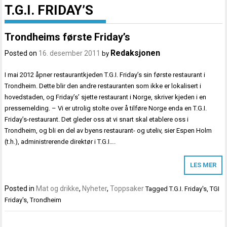
T.G.I. FRIDAY’S
Trondheims første Friday’s
Redaksjonen
Posted on
16. desember 2011
by
I mai 2012 åpner restaurantkjeden T.G.I. Friday’s sin første restaurant i
Trondheim. Dette blir den andre restauranten som ikke er lokalisert i
hovedstaden, og Friday’s’ sjette restaurant i Norge, skriver kjeden i en
pressemelding. – Vi er utrolig stolte over å tilføre Norge enda en T.G.I.
Friday’s-restaurant. Det gleder oss at vi snart skal etablere oss i
Trondheim, og bli en del av byens restaurant- og uteliv, sier Espen Holm
(t.h.), administrerende direktør i T.G.I….
LES MER
Posted in
Mat og drikke
,
Nyheter
,
Toppsaker
Tagged
T.G.I. Friday's
,
TGI
Friday's
,
Trondheim