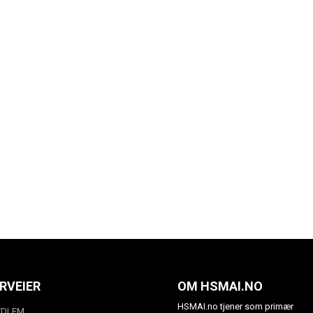
RVEIER
OM HSMAI.NO
HSMAI.no tjener som primær
EDLEM