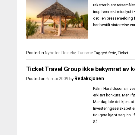
raketter blant reisemål
inspirerer økt reiselyst 
det i en pressemelding f
har bestilt vinterreise e
Posted in
Nyheter
,
Reiseliv
,
Turisme
Tagged
ferie
,
Ticket
Ticket Travel Group ikke bekymret av 
Redaksjonen
Posted on
6. mai 2009
by
Pálmi Haraldssons inves
erklært konkurs. Men iføl
Mandag ble det kjent at
Investeringsselskapet ei
tidligere kjøpt seg inn i 
Så…