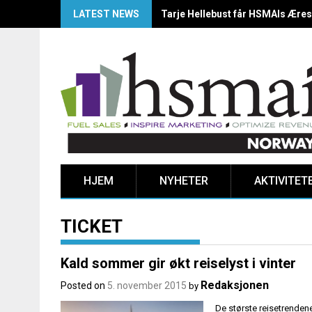
LATEST NEWS
HSMAI Awards Norway 2025: Årets
HJEM
NYHETER
AKTIVITET
TICKET
Kald sommer gir økt reiselyst i vinter
Redaksjonen
Posted on
5. november 2015
by
De største reisetrenden