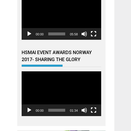
00:00
05:58
HSMAI EVENT AWARDS NORWAY
2017- SHARING THE GLORY
Videoavspiller
00:00
01:34