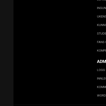
INGUN
UKEN
KUNN
STUD
FANS 
KOMP
ADM
LOGG 
INNL
KOMM
WORD