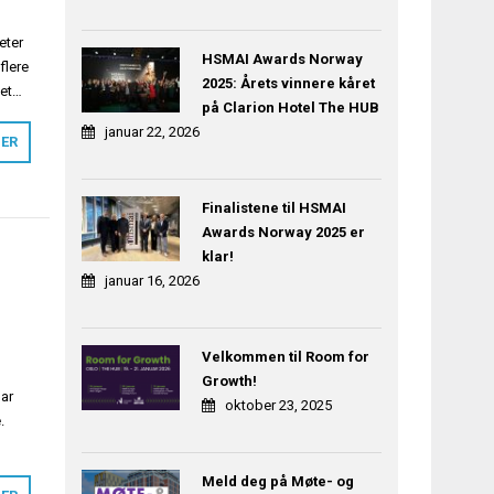
eter
HSMAI Awards Norway
flere
2025: Årets vinnere kåret
Det…
på Clarion Hotel The HUB
januar 22, 2026
MER
Finalistene til HSMAI
Awards Norway 2025 er
klar!
januar 16, 2026
Velkommen til Room for
Growth!
har
oktober 23, 2025
.
Meld deg på Møte- og