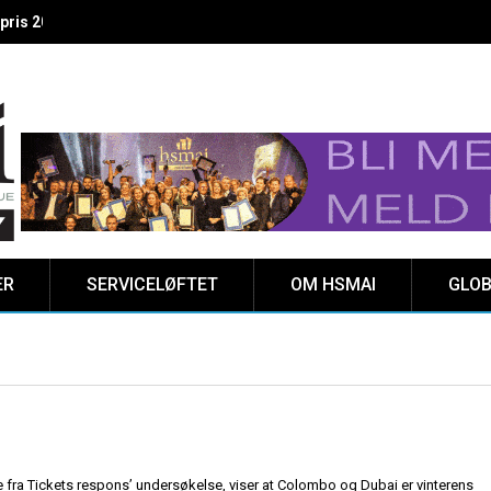
 vinnere kåret på Clarion Hotel The HUB
ER
SERVICELØFTET
OM HSMAI
GLOB
e fra Tickets respons’ undersøkelse, viser at Colombo og Dubai er vinterens