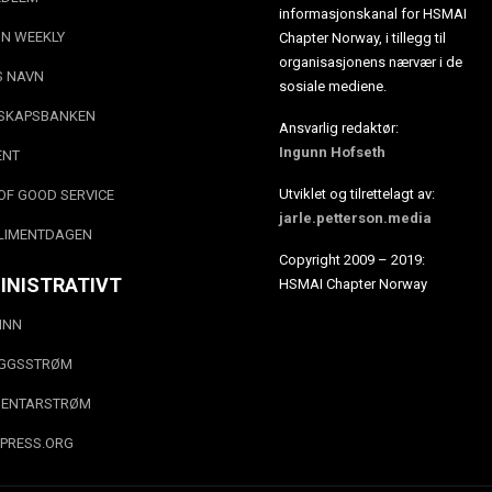
informasjonskanal for HSMAI
N WEEKLY
Chapter Norway, i tillegg til
organisasjonens nærvær i de
S NAVN
sosiale mediene.
SKAPSBANKEN
Ansvarlig redaktør:
Ingunn Hofseth
ENT
Utviklet og tilrettelagt av:
OF GOOD SERVICE
jarle.petterson.media
LIMENTDAGEN
Copyright 2009 – 2019:
INISTRATIVT
HSMAI Chapter Norway
INN
EGGSSTRØM
ENTARSTRØM
PRESS.ORG