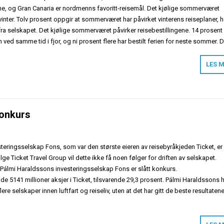
ene, og Gran Canaria er nordmenns favoritt-reisemål. Det kjølige sommerværet
i vinter. Tolv prosent oppgir at sommerværet har påvirket vinterens reiseplaner, h
ra selskapet. Det kjølige sommerværet påvirker reisebestillingene. 14 prosent 
nn ved samme tid i fjor, og ni prosent flere har bestilt ferien for neste sommer. 
LES 
konkurs
teringsselskap Fons, som var den største eieren av reisebyråkjeden Ticket, er
ge Ticket Travel Group vil dette ikke få noen følger for driften av selskapet.
 Pálmi Haraldssons investeringsselskap Fons er slått konkurs.
de 5141 millioner aksjer i Ticket, tilsvarende 29,3 prosent. Pálmi Haraldssons 
flere selskaper innen luftfart og reiseliv, uten at det har gitt de beste resultatene