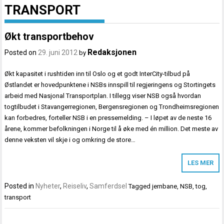
TRANSPORT
Økt transportbehov
Redaksjonen
Posted on
29. juni 2012
by
Økt kapasitet i rushtiden inn til Oslo og et godt InterCity-tilbud på
Østlandet er hovedpunktene i NSBs innspill til regjeringens og Stortingets
arbeid med Nasjonal Transportplan. I tillegg viser NSB også hvordan
togtilbudet i Stavangerregionen, Bergensregionen og Trondheimsregionen
kan forbedres, forteller NSB i en pressemelding. – I løpet av de neste 16
årene, kommer befolkningen i Norge til å øke med én million. Det meste av
denne veksten vil skje i og omkring de store…
LES MER
Posted in
Nyheter
,
Reiseliv
,
Samferdsel
Tagged
jernbane
,
NSB
,
tog
,
transport