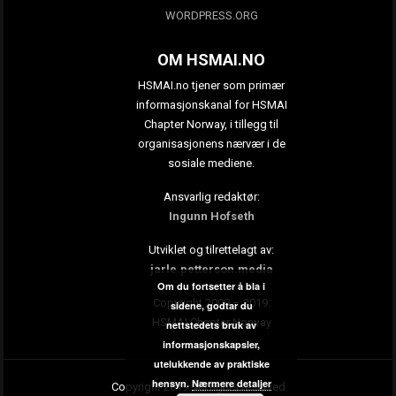
WORDPRESS.ORG
OM HSMAI.NO
HSMAI.no tjener som primær
informasjonskanal for HSMAI
Chapter Norway, i tillegg til
organisasjonens nærvær i de
sosiale mediene.
Ansvarlig redaktør:
Ingunn Hofseth
Utviklet og tilrettelagt av:
jarle.petterson.media
Om du fortsetter å bla i
Copyright 2009 – 2019:
sidene, godtar du
HSMAI Chapter Norway
nettstedets bruk av
informasjonskapsler,
utelukkende av praktiske
hensyn.
Nærmere detaljer
Copyright 2019. All rights reserved