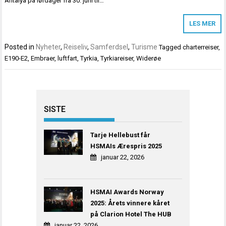
Antalya på lørdager fra 30. juni til…
LES MER
Posted in
Nyheter
,
Reiseliv
,
Samferdsel
,
Turisme
Tagged
charterreiser
,
E190-E2
,
Embraer
,
luftfart
,
Tyrkia
,
Tyrkiareiser
,
Widerøe
SISTE
Tarje Hellebust får
HSMAIs Ærespris 2025
januar 22, 2026
HSMAI Awards Norway
2025: Årets vinnere kåret
på Clarion Hotel The HUB
januar 22, 2026