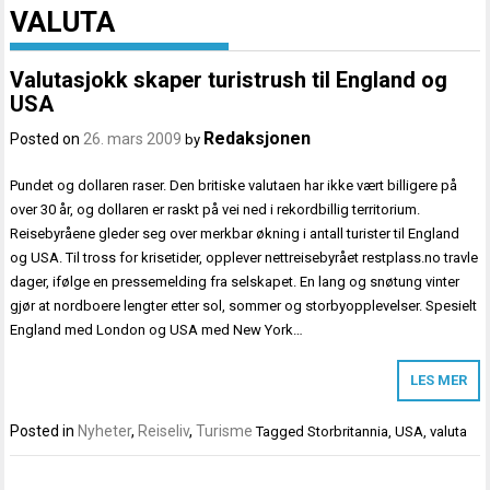
VALUTA
Valutasjokk skaper turistrush til England og
USA
Redaksjonen
Posted on
26. mars 2009
by
Pundet og dollaren raser. Den britiske valutaen har ikke vært billigere på
over 30 år, og dollaren er raskt på vei ned i rekordbillig territorium.
Reisebyråene gleder seg over merkbar økning i antall turister til England
og USA. Til tross for krisetider, opplever nettreisebyrået restplass.no travle
dager, ifølge en pressemelding fra selskapet. En lang og snøtung vinter
gjør at nordboere lengter etter sol, sommer og storbyopplevelser. Spesielt
England med London og USA med New York…
LES MER
Posted in
Nyheter
,
Reiseliv
,
Turisme
Tagged
Storbritannia
,
USA
,
valuta