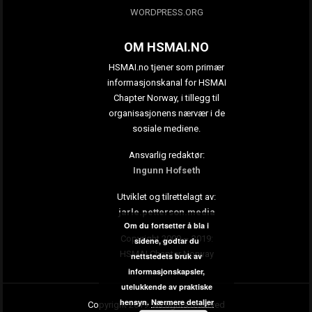
WORDPRESS.ORG
OM HSMAI.NO
HSMAI.no tjener som primær
informasjonskanal for HSMAI
Chapter Norway, i tillegg til
organisasjonens nærvær i de
sosiale mediene.
Ansvarlig redaktør:
Ingunn Hofseth
Utviklet og tilrettelagt av:
jarle.petterson.media
Om du fortsetter å bla i
Copyright 2009 – 2019:
sidene, godtar du
HSMAI Chapter Norway
nettstedets bruk av
informasjonskapsler,
utelukkende av praktiske
hensyn.
Nærmere detaljer
Copyright 2019. All rights reserved