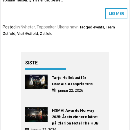
sosiale medier. Q: Hva er det beste…
LES MER
Posted in
Nyheter
,
Toppsaker
,
Ukens navn
Tagged
events
,
Team
Østfold
,
Visit Østfold
,
Østfold
SISTE
Tarje Hellebust får
HSMAIs Ærespris 2025
januar 22, 2026
HSMAI Awards Norway
2025: Årets vinnere kåret
på Clarion Hotel The HUB
januar 22, 2026