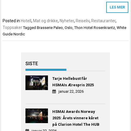
LES MER
Posted in
Hotell
,
Mat og drikke
,
Nyheter
,
Reiseliv
,
Restauranter
,
Toppsaker
Tagged
Brasserie Paleo
,
Oslo
,
Thon Hotel Rosenkrantz
,
White
Guide Nordic
SISTE
Tarje Hellebust får
HSMAIs Ærespris 2025
januar 22, 2026
HSMAI Awards Norway
2025: Årets vinnere kåret
på Clarion Hotel The HUB
januar 22, 2026