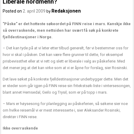
Liberale nordmenn?
Redaksjonen
Posted on
2. april 2009
by
”Påske” er det hotteste søkeordet på FINN reise i mars. Kanskje ikke
så overraskende, men nettsiden har svært få søk på konkrete
fjelldestinasjoner i Norge.
– Det kan tyde på at vi leter etter tilbud generelt, før vi bestemmer oss for
hvor vi skal i påsken. Det kan være flere grunner til dette, for eksempel
prisbevissthet eller at vi rett og slett er liberale i valg av påskeferie. Med
det mener jeg at det kan virke som at vi er åpne for forslag, sier Rosinski.
Det lave søket på konkrete fjelldestinasjoner underbygger dette. Men det
er steder som går igjen på FINN reise sin fritekstsøk-liste i vintersesongen,
blant annet Hemsedal, Geilo og Trysil, som er på topp i mars.
– Mars er høysesong for planlegging av påskeferien, så søkene sier noe
om hvilke reisemål vi er mest interesserte i, sier Aleksander Rosinski,
direktør i FINN reise.
Ikke overraskende