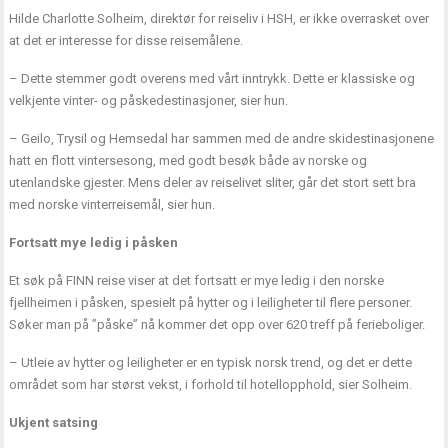
Hilde Charlotte Solheim, direktør for reiseliv i HSH, er ikke overrasket over
at det er interesse for disse reisemålene.
– Dette stemmer godt overens med vårt inntrykk. Dette er klassiske og
velkjente vinter- og påskedestinasjoner, sier hun.
– Geilo, Trysil og Hemsedal har sammen med de andre skidestinasjonene
hatt en flott vintersesong, med godt besøk både av norske og
utenlandske gjester. Mens deler av reiselivet sliter, går det stort sett bra
med norske vinterreisemål, sier hun.
Fortsatt mye ledig i påsken
Et søk på FINN reise viser at det fortsatt er mye ledig i den norske
fjellheimen i påsken, spesielt på hytter og i leiligheter til flere personer.
Søker man på ”påske” nå kommer det opp over 620 treff på ferieboliger.
– Utleie av hytter og leiligheter er en typisk norsk trend, og det er dette
området som har størst vekst, i forhold til hotellopphold, sier Solheim.
Ukjent satsing