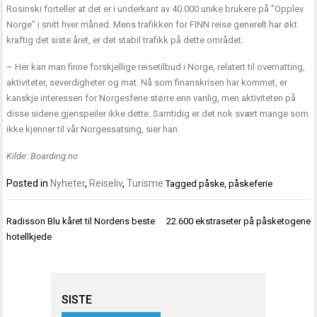
Rosinski forteller at det er i underkant av 40.000 unike brukere på ”Opplev
Norge” i snitt hver måned. Mens trafikken for FINN reise generelt har økt
kraftig det siste året, er det stabil trafikk på dette området.
– Her kan man finne forskjellige reisetilbud i Norge, relatert til overnatting,
aktiviteter, severdigheter og mat. Nå som finanskrisen har kommet, er
kanskje interessen for Norgesferie større enn vanlig, men aktiviteten på
disse sidene gjenspeiler ikke dette. Samtidig er det nok svært mange som
ikke kjenner til vår Norgessatsing, sier han.
Kilde:
Boarding.no
Posted in
Nyheter
,
Reiseliv
,
Turisme
Tagged
påske
,
påskeferie
Innleggsnavigasjon
Radisson Blu kåret til Nordens beste
22.600 ekstraseter på påsketogene
hotellkjede
SISTE