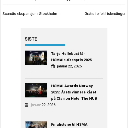
Innleggsnavigasjon
Scandic-ekspansjon i Stockholm
Gratis ferie til islendinger
SISTE
Tarje Hellebust får
HSMAIs Ærespris 2025
januar 22, 2026
HSMAI Awards Norway
2025: Årets vinnere kåret
på Clarion Hotel The HUB
januar 22, 2026
Finalistene til HSMAI