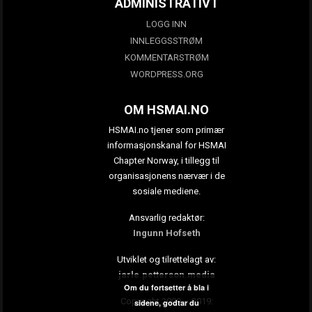
ADMINISTRATIVT
LOGG INN
INNLEGGSSTRØM
KOMMENTARSTRØM
WORDPRESS.ORG
OM HSMAI.NO
HSMAI.no tjener som primær
informasjonskanal for HSMAI
Chapter Norway, i tillegg til
organisasjonens nærvær i de
sosiale mediene.
Ansvarlig redaktør:
Ingunn Hofseth
Utviklet og tilrettelagt av:
jarle.petterson.media
Om du fortsetter å bla i
Copyright 2009 – 2019:
sidene, godtar du