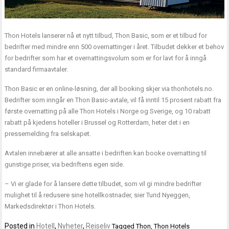
Thon Hotels lanserer nå et nytt tilbud, Thon Basic, som er et tilbud for
bedrifter med mindre enn 500 overnattinger i året. Tilbudet dekker et behov
for bedrifter som har et overnattingsvolum som er for lavt for å inngå
standard firmaavtaler.
Thon Basic er en online-løsning, der all booking skjer via thonhotels.no.
Bedrifter som inngår en Thon Basic-avtale, vil få inntil 15 prosent rabatt fra
første overnatting på alle Thon Hotels i Norge og Sverige, og 10 rabatt
rabatt på kjedens hoteller i Brussel og Rotterdam, heter det i en
pressemelding fra selskapet.
Avtalen innebærer at alle ansatte i bedriften kan booke overnatting til
gunstige priser, via bedriftens egen side.
– Vi er glade for å lansere dette tilbudet, som vil gi mindre bedrifter
mulighet til å redusere sine hotellkostnader, sier Turid Nyeggen,
Markedsdirektør i Thon Hotels.
Posted in
Hotell
,
Nyheter
,
Reiseliv
Tagged
Thon
,
Thon Hotels