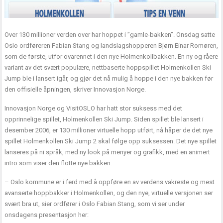
Over 130 millioner verden over har hoppet i ”gamle-bakken”. Onsdag satte
Oslo ordføreren Fabian Stang og landslagshopperen Bjørn Einar Romøren,
som de første, utfor ovarennet i den nye Holmenkollbakken. En ny og råere
variant av det svært populære, nettbaserte hoppspillet Holmenkollen Ski
Jump ble i lansert igår, og gjør det nå mulig å hoppe i den nye bakken før
den offisielle åpningen, skriver Innovasjon Norge.
Innovasjon Norge og VisitOSLO har hatt stor suksess med det
opprinnelige spillet, Holmenkollen Ski Jump. Siden spillet ble lansert i
desember 2006, er 130 millioner virtuelle hopp utført, nå håper de det nye
spillet Holmenkollen Ski Jump 2 skal følge opp suksessen. Det nye spillet
lanseres på ni språk, med ny look på menyer og grafikk, med en animert
intro som viser den flotte nye bakken.
– Oslo kommune er i ferd med å oppføre en av verdens vakreste og mest
avanserte hoppbakker i Holmenkollen, og den nye, virtuelle versjonen ser
svært bra ut, sier ordfører i Oslo Fabian Stang, som vi ser under
onsdagens presentasjon her: