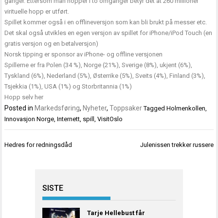
ganger. Ettersom man hopper i to omganger betyr det at 260 millioner
virituelle hopp er utført.
Spillet kommer også i en offlineversjon som kan bli brukt på messer etc.
Det skal også utvikles en egen versjon av spillet for iPhone/iPod Touch (en
gratis versjon og en betalversjon)
Norsk tipping er sponsor av iPhone- og offline versjonen
Spillerne er fra Polen (34 %), Norge (21%), Sverige (8%), ukjent (6%),
Tyskland (6%), Nederland (5%), Østerrike (5%), Sveits (4%), Finland (3%),
Tsjekkia (1%), USA (1%) og Storbritannia (1%)
Hopp selv
her
Posted in
Markedsføring
,
Nyheter
,
Toppsaker
Tagged
Holmenkollen
,
Innovasjon Norge
,
Internett
,
spill
,
VisitOslo
Innleggsnavigasjon
Hedres for redningsdåd
Julenissen trekker russere
SISTE
Tarje Hellebust får