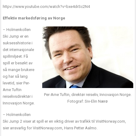
httpv://www.youtube.com/watch?v=bxe4drSc2N4
Effektiv markedsføring av Norge
– Holmenkollen
Ski Jump er en
suksesshistorie i
det internasjonale
spillmiljøet. Få
spill er besøkt av
så mange brukere
og har så lang
levetid, sier Per-
Arne Tuftin
Per-Arne Tuftin, direktør reiseliv, Innovasjon Norge.
reiselivsdirektør i
Fotograf: Siv-Elin Nærø
Innovasjon Norge.
– Holmenkollen
Ski Jump 2 viser at spill er en viktig driver av trafikk til VisitNorway.com,
sier ansvarlig for VisitNorway.com, Hans Petter Aalmo.