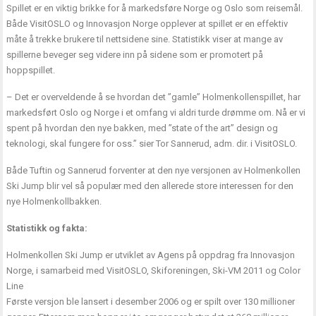
Spillet er en viktig brikke for å markedsføre Norge og Oslo som reisemål.
Både VisitOSLO og Innovasjon Norge opplever at spillet er en effektiv
måte å trekke brukere til nettsidene sine. Statistikk viser at mange av
spillerne beveger seg videre inn på sidene som er promotert på
hoppspillet.
– Det er overveldende å se hvordan det ”gamle” Holmenkollenspillet, har
markedsført Oslo og Norge i et omfang vi aldri turde drømme om. Nå er vi
spent på hvordan den nye bakken, med ”state of the art” design og
teknologi, skal fungere for oss.” sier Tor Sannerud, adm. dir. i VisitOSLO.
Både Tuftin og Sannerud forventer at den nye versjonen av Holmenkollen
Ski Jump blir vel så populær med den allerede store interessen for den
nye Holmenkollbakken.
Statistikk og fakta:
Holmenkollen Ski Jump er utviklet av Agens på oppdrag fra Innovasjon
Norge, i samarbeid med VisitOSLO, Skiforeningen, Ski-VM 2011 og Color
Line
Første versjon ble lansert i desember 2006 og er spilt over 130 millioner