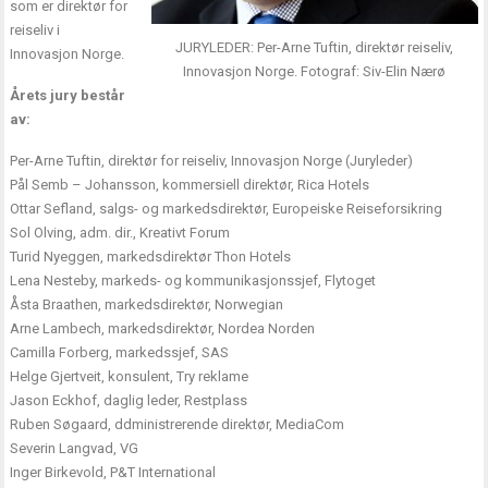
som er direktør for
reiseliv i
JURYLEDER: Per-Arne Tuftin, direktør reiseliv,
Innovasjon Norge.
Innovasjon Norge. Fotograf: Siv-Elin Nærø
Årets jury består
av:
Per-Arne Tuftin, direktør for reiseliv, Innovasjon Norge (Juryleder)
Pål Semb – Johansson, kommersiell direktør, Rica Hotels
Ottar Sefland, salgs- og markedsdirektør, Europeiske Reiseforsikring
Sol Olving, adm. dir., Kreativt Forum
Turid Nyeggen, markedsdirektør Thon Hotels
Lena Nesteby, markeds- og kommunikasjonssjef, Flytoget
Åsta Braathen, markedsdirektør, Norwegian
Arne Lambech, markedsdirektør, Nordea Norden
Camilla Forberg, markedssjef, SAS
Helge Gjertveit, konsulent, Try reklame
Jason Eckhof, daglig leder, Restplass
Ruben Søgaard, ddministrerende direktør, MediaCom
Severin Langvad, VG
Inger Birkevold, P&T International