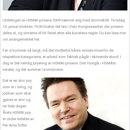
Utdelingen av HSMAI-prisene 2009 nærmer seg med stormskritt. Torsdag
14. januar klokken 19.00 braker det løs i Oslo Kongressenter, der prisene
deles ut, og vinnerne vil bli feiret etter alle kunstens regler. Du kan lese mer
om arrangementet
her
.
Før vi kommer så langt, må det imidlertid kåres vinnere innenfor de
respektive kategoriene, et arbeid som faktisk pågår i skrivende stund. I
dag er det nemlig juryering av HSMAI-prisene. Den foregår i HSMAIs
lokaler, og det summer i korridorene.
Det er en stor jury
som er i sving, og
jobben som skal
gjøres er stor og
tar hele dagen.
Årets HSMAI jury
er under ledelse av
Per-Arne Tuftin