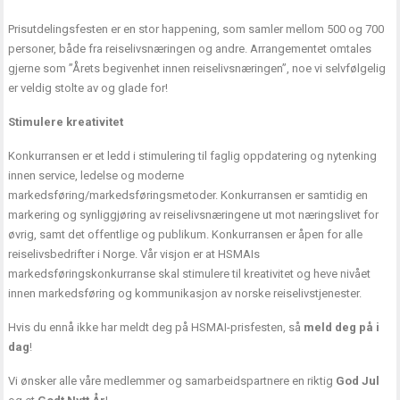
Prisutdelingsfesten er en stor happening, som samler mellom 500 og 700
personer, både fra reiselivsnæringen og andre. Arrangementet omtales
gjerne som ”Årets begivenhet innen reiselivsnæringen”, noe vi selvfølgelig
er veldig stolte av og glade for!
Stimulere kreativitet
Konkurransen er et ledd i stimulering til faglig oppdatering og nytenking
innen service, ledelse og moderne
markedsføring/markedsføringsmetoder. Konkurransen er samtidig en
markering og synliggjøring av reiselivsnæringene ut mot næringslivet for
øvrig, samt det offentlige og publikum. Konkurransen er åpen for alle
reiselivsbedrifter i Norge. Vår visjon er at HSMAIs
markedsføringskonkurranse skal stimulere til kreativitet og heve nivået
innen markedsføring og kommunikasjon av norske reiselivstjenester.
Hvis du ennå ikke har meldt deg på HSMAI-prisfesten, så
meld deg på i
dag
!
Vi ønsker alle våre medlemmer og samarbeidspartnere en riktig
God Jul