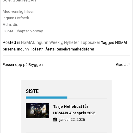
og et
Godt Nytt År
!
Med vennlig hilsen
Ingunn Hofseth
Adm. dir.
HSMAI Chapter Norway
Posted in
HSMAI
,
Ingunn Weekly
,
Nyheter
,
Toppsaker
Tagged
HSMAI-
prisene
,
Ingunn Hofseth
,
Årets Reiselivsmarkedsfører
Innleggsnavigasjon
Pusser opp på Bryggen
God Jul!
SISTE
Tarje Hellebust får
HSMAIs Ærespris 2025
januar 22, 2026