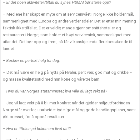
– Er det noen aktiviteter/tiltak du synes HSMAI bør starte opp?
– Mediene har skapt en myte om at servicenivået i Norge ikke holder mål,
sammenlignet med Europa og andre verdensdeler. Det er etter min mening
faktisk ikke tilfellet. Det er veldig mange gjennomsnittshoteller og
restauranter i Norge, som holder et høyt servicenivå, sammenlignet med
utlandet. Det bør opp og frem, så får vi kanskje enda flere besøkende til
landet.
– Beskriv en perfekt helg for deg.
– Det må være en helg på hytta på Hvaler, pent vær, god mat og drikke –
og masse kvalitetsstid med min kone og våre tre barn.
– Hvis du var Norges statsminister, hva ville du lagt vekt på?
– Jeg vil lagt vekt på å bli mer konkret når det gjelder miljøutfordringen
Norge står overfor, utarbeidet tydelige mål og gode handlingsplaner, samt
økt presset, for å oppnå resultater.
– Hva er tittelen på boken om livet ditt?