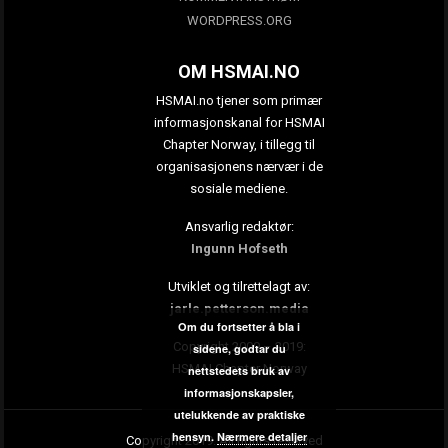
WORDPRESS.ORG
OM HSMAI.NO
HSMAI.no tjener som primær
informasjonskanal for HSMAI
Chapter Norway, i tillegg til
organisasjonens nærvær i de
sosiale mediene.
Ansvarlig redaktør:
Ingunn Hofseth
Utviklet og tilrettelagt av:
jarle.petterson.media
Om du fortsetter å bla i
Copyright 2009 – 2019:
sidene, godtar du
HSMAI Chapter Norway
nettstedets bruk av
informasjonskapsler,
utelukkende av praktiske
hensyn.
Nærmere detaljer
Copyright 2019. All rights reserved