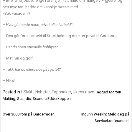
– Etter å ha jobbet lenge i bransjen, tatt hånd om mange VIP-gjester og
sett mye rart, hadde det kanskje passet med
«Bak Fasaden»?
– Hvor går neste reise, privat eller i arbeid?
– Den går først i arbeid til Stockholm og deretter privat til Gøteborg.
– Har du noen spesielle hobbyer?
– Mat, vin og golf.
– Takk, har du ellers noe på hjertet?
– Niks!
Posted in
HSMAI
,
Nyheter
,
Toppsaker
,
Ukens navn
Tagged
Morten
Malting
,
Scandic
,
Scandic Edderkoppen
Innleggsnavigasjon
Over 3000 rom på Gardermoen
Ingunn Weekly: Meld deg på
Servicekonferansen!