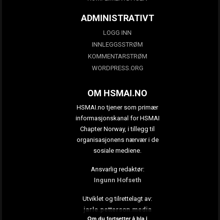
ADMINISTRATIVT
LOGG INN
INNLEGGSSTRØM
KOMMENTARSTRØM
WORDPRESS.ORG
OM HSMAI.NO
HSMAI.no tjener som primær
informasjonskanal for HSMAI
Chapter Norway, i tillegg til
organisasjonens nærvær i de
sosiale mediene.
Ansvarlig redaktør:
Ingunn Hofseth
Utviklet og tilrettelagt av:
jarle.petterson.media
Om du fortsetter å bla i