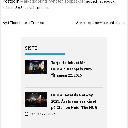
Posted in
Markedsføring
,
Nyheter
,
Toppsaker
Tagged
Facebook
,
luftfart
,
SAS
,
sosiale medier
Innleggsnavigasjon
Nytt Thon-hotell i Tromsø
Askeutsatt servicekonferanse
SISTE
Tarje Hellebust får
HSMAIs Ærespris 2025
januar 22, 2026
HSMAI Awards Norway
2025: Årets vinnere kåret
på Clarion Hotel The HUB
januar 22, 2026