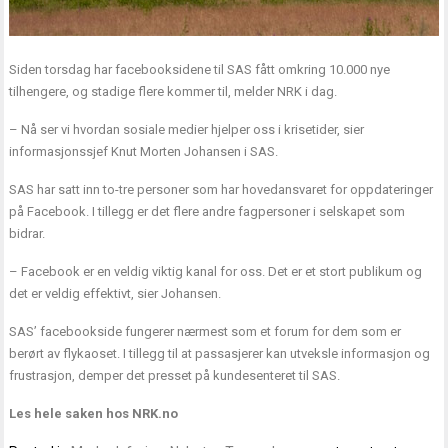
Siden torsdag har
facebooksidene til SAS
fått omkring 10.000 nye
tilhengere, og stadige flere kommer til, melder NRK i dag.
– Nå ser vi hvordan sosiale medier hjelper oss i krisetider, sier
informasjonssjef Knut Morten Johansen i SAS.
SAS har satt inn to-tre personer som har hovedansvaret for oppdateringer
på Facebook. I tillegg er det flere andre fagpersoner i selskapet som
bidrar.
– Facebook er en veldig viktig kanal for oss. Det er et stort publikum og
det er veldig effektivt, sier Johansen.
SAS’ facebookside fungerer nærmest som et forum for dem som er
berørt av flykaoset. I tillegg til at passasjerer kan utveksle informasjon og
frustrasjon, demper det presset på kundesenteret til SAS.
Les hele saken hos
NRK.no