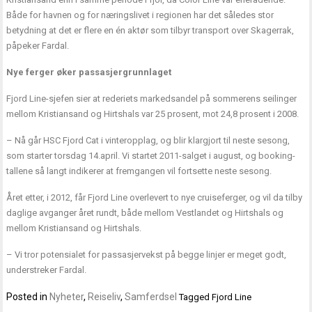
Både for havnen og for næringslivet i regionen har det således stor
betydning at det er flere en én aktør som tilbyr transport over Skagerrak,
påpeker Fardal.
Nye ferger øker passasjergrunnlaget
Fjord Line-sjefen sier at rederiets markedsandel på sommerens seilinger
mellom Kristiansand og Hirtshals var 25 prosent, mot 24,8 prosent i 2008.
– Nå går HSC Fjord Cat i vinteropplag, og blir klargjort til neste sesong,
som starter torsdag 14.april. Vi startet 2011-salget i august, og booking-
tallene så langt indikerer at fremgangen vil fortsette neste sesong.
Året etter, i 2012, får Fjord Line overlevert to nye cruiseferger, og vil da tilby
daglige avganger året rundt, både mellom Vestlandet og Hirtshals og
mellom Kristiansand og Hirtshals.
– Vi tror potensialet for passasjervekst på begge linjer er meget godt,
understreker Fardal.
Posted in
Nyheter
,
Reiseliv
,
Samferdsel
Tagged
Fjord Line