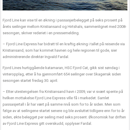
Fjord Line kan vise til en økning i passasjerbelegget på seks prosent på
årets seilinger mellom Kristiansand og Hirtshals, sammenlignet med 2008-
sesongen, skriver rederiet i en pressemelding.
– Fjord Line Express har bidratt til en kraftig økning i tallet på reisende via
Kristiansand, som har kommet havnen og hele regionen til gode, sier
administrerende direktør Ingvald Fardal.
Fjord Lines hurtiggående katamaran, HSC Fjord Cat, gikk sist søndag i
vinteropplag, etter å ha gjennomført 654 seilinger over Skagerrak siden
sesongen startet fredag 30. april.
– Etter utestengelsen fra Kristiansand havn i 2009, var vi svært spente på
hvilken mottakelse Fjord Line Express ville få i markedet. Samlet
passasjertall i år har vært på samme nivå som for to år siden. Men som
følge av at seilingene startet senere og ble avsluttet tidligere enn for to år
siden, økte belegget per seiling med seks prosent. Økonomisk har driften
av Fjord Line Express gitt overskudd, opplyser Fardal.