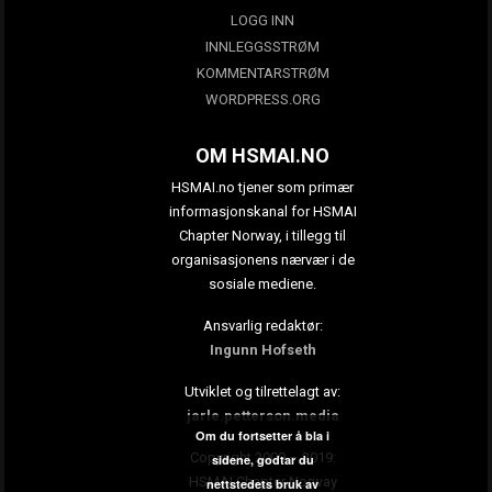
LOGG INN
INNLEGGSSTRØM
KOMMENTARSTRØM
WORDPRESS.ORG
OM HSMAI.NO
HSMAI.no tjener som primær
informasjonskanal for HSMAI
Chapter Norway, i tillegg til
organisasjonens nærvær i de
sosiale mediene.
Ansvarlig redaktør:
Ingunn Hofseth
Utviklet og tilrettelagt av:
jarle.petterson.media
Om du fortsetter å bla i
Copyright 2009 – 2019:
sidene, godtar du
HSMAI Chapter Norway
nettstedets bruk av