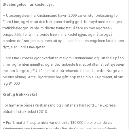
Utestengelse har kostet dyrt
– Utestengelsen fra Kristiansand havn i 2009 var en stor belastning for
Fjord Line, og vi er på den bakgrunn rimelig godt fornøyd med økningen i
trafikkbelegget. Vi ble imidlertid tvunget til å føre en mer aggressiv
prispolitikk, for å innarbeide linjen i markedet igjen, og måtte også
etablere driftsorganisasjonen på nytt. I sum har utestengelsen kostet oss
dyrt, sier Fjord Line-sjefen.
Fjord Line Express gjør overfarten mellom Kristiansand og Hirtshals på to
timer og femten minutter, og er det raskeste transportalternativet sjøveien
mellom Norge og EU. I år har tallet på reisende fra land utenfor Norge vist
positiv økning. Antall kjøretøyer har gått opp med cirka 14 prosent, til om
lag 81.000.
Kraftig trafikkvekst
For havnene både i Kristiansand og i Hirtshals har Fjord Line Express
bidratt til sterk vekst i 2010.
– Fra 1. mai til 1. september var det cirka 130.000 flere reisende via
Kristiansand enn i samme periode i fjor, da Color Line var enerådende.