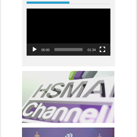
Videoavspiller
00:00
01:34