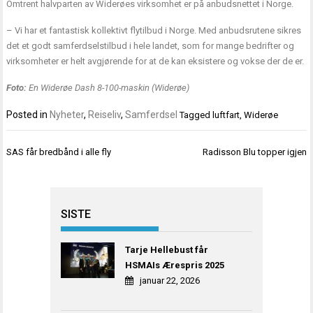
Omtrent halvparten av Widerøes virksomhet er på anbudsnettet i Norge.
– Vi har et fantastisk kollektivt flytilbud i Norge. Med anbudsrutene sikres
det et godt samferdselstilbud i hele landet, som for mange bedrifter og
virksomheter er helt avgjørende for at de kan eksistere og vokse der de er.
Foto:
En Widerøe Dash 8-100-maskin (Widerøe)
Posted in
Nyheter
,
Reiseliv
,
Samferdsel
Tagged
luftfart
,
Widerøe
Innleggsnavigasjon
SAS får bredbånd i alle fly
Radisson Blu topper igjen
SISTE
Tarje Hellebust får
HSMAIs Ærespris 2025
januar 22, 2026