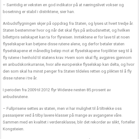
– Samtidig er veksten en god indikator på at næringslivet vokser og
bosetning er stabil i distriktene, sier han.
Anbudsflygningen skjer på oppdrag fra Staten, og lyses ut hvert tredje år.
Staten bestemmer hvor og når det skal flys på anbudsnettet, og hvilken
billettpris selskapet kan ta for flyreisen. Inntektene er for lave til at noen
flyselskaper kan betjene disse rutene alene, og derfor betaler staten
flyselskapene et månedlig beløp mot at flyselskapene forplikter seg til å
fly rutene i henhold til statens krav. Hvem som skal fly, avgjøres gjennom
en anbudskonkurranse, hvor alle europeiske flyselskap kan delta, og hvor
den som skal ha minst penger fra Staten tildeles retten og plikten til å fly
disse rutene i tre år.
I perioden fra 2009 til 2012 flyr Widerøe nesten 85 prosent av
anbudsrutene.
– Fullprisene settes av staten, men vi har mulighet til å tiltrekke oss
passasjerer ved å tilby lavere klasser på mange av avgangene våre.
Sammen med en kvalitet i verdensklasse, blir det rekorder av slikt, forteller
Kongsteien.