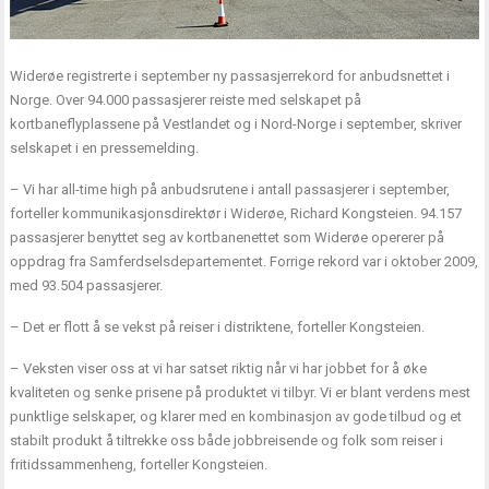
Widerøe registrerte i september ny passasjerrekord for anbudsnettet i
Norge. Over 94.000 passasjerer reiste med selskapet på
kortbaneflyplassene på Vestlandet og i Nord-Norge i september, skriver
selskapet i en pressemelding.
– Vi har all-time high på anbudsrutene i antall passasjerer i september,
forteller kommunikasjonsdirektør i Widerøe, Richard Kongsteien. 94.157
passasjerer benyttet seg av kortbanenettet som Widerøe opererer på
oppdrag fra Samferdselsdepartementet. Forrige rekord var i oktober 2009,
med 93.504 passasjerer.
– Det er flott å se vekst på reiser i distriktene, forteller Kongsteien.
– Veksten viser oss at vi har satset riktig når vi har jobbet for å øke
kvaliteten og senke prisene på produktet vi tilbyr. Vi er blant verdens mest
punktlige selskaper, og klarer med en kombinasjon av gode tilbud og et
stabilt produkt å tiltrekke oss både jobbreisende og folk som reiser i
fritidssammenheng, forteller Kongsteien.