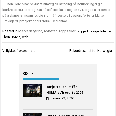
– Thon Hotels har bevist at strategisk satsning på nettløsninger gir
konkrete resultater, og kan nå offisielt kalle seg en av Norges aller beste
på å skape lønnsomhet gjennom å investere i design, forteller Marte
Grevsgard, prosjektleder i Norsk Designråd.
Posted in
Markedsføring
,
Nyheter
,
Toppsaker
Tagged
design
,
Internett
,
Thon Hotels
,
web
Innleggsnavigasjon
Vellykket frokostmøte
Rekordresultat for Norwegian
SISTE
Tarje Hellebust får
HSMAIs Ærespris 2025
januar 22, 2026