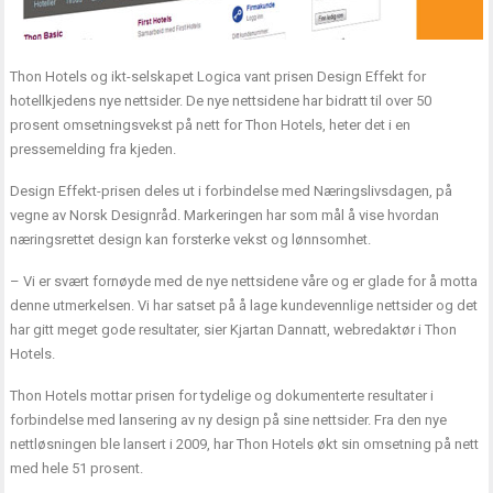
Thon Hotels og ikt-selskapet Logica vant prisen Design Effekt for
hotellkjedens nye nettsider. De nye nettsidene har bidratt til over 50
prosent omsetningsvekst på nett for Thon Hotels, heter det i en
pressemelding fra kjeden.
Design Effekt-prisen deles ut i forbindelse med Næringslivsdagen, på
vegne av Norsk Designråd. Markeringen har som mål å vise hvordan
næringsrettet design kan forsterke vekst og lønnsomhet.
– Vi er svært fornøyde med de nye nettsidene våre og er glade for å motta
denne utmerkelsen. Vi har satset på å lage kundevennlige nettsider og det
har gitt meget gode resultater, sier Kjartan Dannatt, webredaktør i Thon
Hotels.
Thon Hotels mottar prisen for tydelige og dokumenterte resultater i
forbindelse med lansering av ny design på sine nettsider. Fra den nye
nettløsningen ble lansert i 2009, har Thon Hotels økt sin omsetning på nett
med hele 51 prosent.