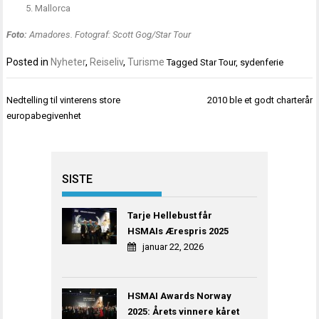
Mallorca
Foto:
Amadores. Fotograf: Scott Gog/Star Tour
Posted in
Nyheter
,
Reiseliv
,
Turisme
Tagged
Star Tour
,
sydenferie
Innleggsnavigasjon
Nedtelling til vinterens store
2010 ble et godt charterår
europabegivenhet
SISTE
Tarje Hellebust får
HSMAIs Ærespris 2025
januar 22, 2026
HSMAI Awards Norway
2025: Årets vinnere kåret