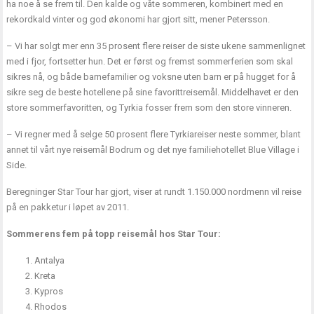
ha noe å se frem til. Den kalde og våte sommeren, kombinert med en
rekordkald vinter og god økonomi har gjort sitt, mener Petersson.
– Vi har solgt mer enn 35 prosent flere reiser de siste ukene sammenlignet
med i fjor, fortsetter hun. Det er først og fremst sommerferien som skal
sikres nå, og både barnefamilier og voksne uten barn er på hugget for å
sikre seg de beste hotellene på sine favorittreisemål. Middelhavet er den
store sommerfavoritten, og Tyrkia fosser frem som den store vinneren.
– Vi regner med å selge 50 prosent flere Tyrkiareiser neste sommer, blant
annet til vårt nye reisemål Bodrum og det nye familiehotellet Blue Village i
Side.
Beregninger Star Tour har gjort, viser at rundt 1.150.000 nordmenn vil reise
på en pakketur i løpet av 2011.
Sommerens fem på topp reisemål hos Star Tour:
Antalya
Kreta
Kypros
Rhodos