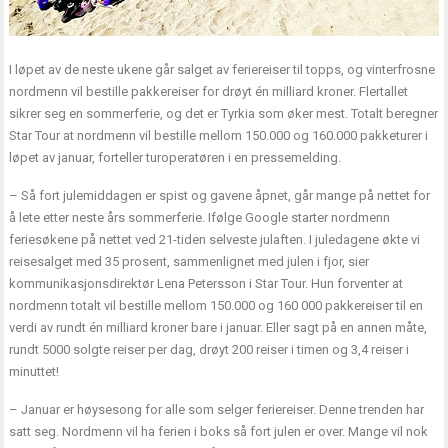
I løpet av de neste ukene går salget av feriereiser til topps, og vinterfrosne
nordmenn vil bestille pakkereiser for drøyt én milliard kroner. Flertallet
sikrer seg en sommerferie, og det er Tyrkia som øker mest. Totalt beregner
Star Tour at nordmenn vil bestille mellom 150.000 og 160.000 pakketurer i
løpet av januar, forteller turoperatøren i en pressemelding.
– Så fort julemiddagen er spist og gavene åpnet, går mange på nettet for
å lete etter neste års sommerferie. Ifølge Google starter nordmenn
feriesøkene på nettet ved 21-tiden selveste julaften. I juledagene økte vi
reisesalget med 35 prosent, sammenlignet med julen i fjor, sier
kommunikasjonsdirektør Lena Petersson i Star Tour. Hun forventer at
nordmenn totalt vil bestille mellom 150.000 og 160 000 pakkereiser til en
verdi av rundt én milliard kroner bare i januar. Eller sagt på en annen måte,
rundt 5000 solgte reiser per dag, drøyt 200 reiser i timen og 3,4 reiser i
minuttet!
– Januar er høysesong for alle som selger feriereiser. Denne trenden har
satt seg. Nordmenn vil ha ferien i boks så fort julen er over. Mange vil nok