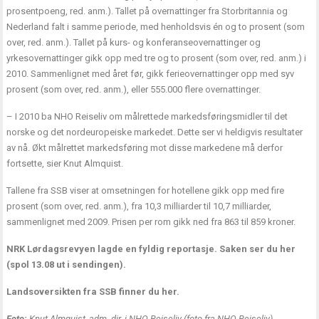
prosentpoeng, red. anm.). Tallet på overnattinger fra Storbritannia og
Nederland falt i samme periode, med henholdsvis én og to prosent (som
over, red. anm.). Tallet på kurs- og konferanseovernattinger og
yrkesovernattinger gikk opp med tre og to prosent (som over, red. anm.) i
2010. Sammenlignet med året før, gikk ferieovernattinger opp med syv
prosent (som over, red. anm.), eller 555.000 flere overnattinger.
– I 2010 ba NHO Reiseliv om målrettede markedsføringsmidler til det
norske og det nordeuropeiske markedet. Dette ser vi heldigvis resultater
av nå. Økt målrettet markedsføring mot disse markedene må derfor
fortsette, sier Knut Almquist.
Tallene fra SSB viser at omsetningen for hotellene gikk opp med fire
prosent (som over, red. anm.), fra 10,3 milliarder til 10,7 milliarder,
sammenlignet med 2009. Prisen per rom gikk ned fra 863 til 859 kroner.
NRK Lørdagsrevyen lagde en fyldig reportasje. Saken ser du her
(spol 13.08 ut i sendingen).
Landsoversikten fra SSB finner du her.
Foto:
Knut Almquist, adm. dir. i NHO Reiseliv (foto fra NHO Reiseliv)