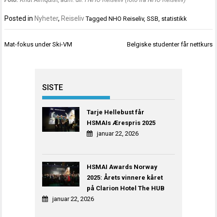
Posted in
Nyheter
,
Reiseliv
Tagged
NHO Reiseliv
,
SSB
,
statistikk
Innleggsnavigasjon
Mat-fokus under Ski-VM
Belgiske studenter får nettkurs
SISTE
Tarje Hellebust får
HSMAIs Ærespris 2025
januar 22, 2026
HSMAI Awards Norway
2025: Årets vinnere kåret
på Clarion Hotel The HUB
januar 22, 2026