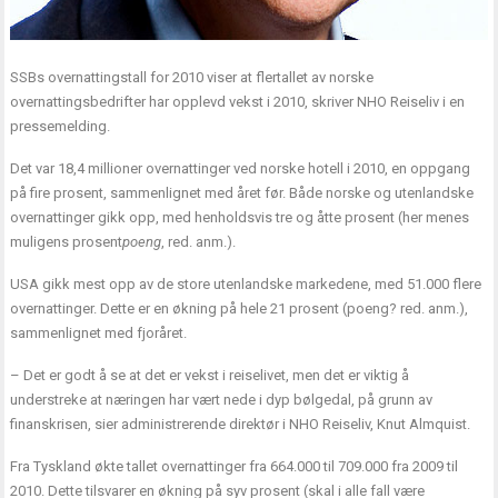
SSBs overnattingstall for 2010 viser at flertallet av norske
overnattingsbedrifter har opplevd vekst i 2010, skriver NHO Reiseliv i en
pressemelding.
Det var 18,4 millioner overnattinger ved norske hotell i 2010, en oppgang
på fire prosent, sammenlignet med året før. Både norske og utenlandske
overnattinger gikk opp, med henholdsvis tre og åtte prosent (her menes
muligens prosent
poeng
, red. anm.).
USA gikk mest opp av de store utenlandske markedene, med 51.000 flere
overnattinger. Dette er en økning på hele 21 prosent (poeng? red. anm.),
sammenlignet med fjoråret.
– Det er godt å se at det er vekst i reiselivet, men det er viktig å
understreke at næringen har vært nede i dyp bølgedal, på grunn av
finanskrisen, sier administrerende direktør i NHO Reiseliv, Knut Almquist.
Fra Tyskland økte tallet overnattinger fra 664.000 til 709.000 fra 2009 til
2010. Dette tilsvarer en økning på syv prosent (skal i alle fall være