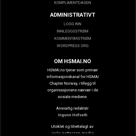
KOMPLIMENTDAGEN
ADMINISTRATIVT
LOGG INN
INNLEGGSSTRØM
KOMMENTARSTRØM
WORDPRESS.ORG
OM HSMAI.NO
HSMAI.no tjener som primær
informasjonskanal for HSMAI
Chapter Norway, i tillegg til
organisasjonens nærvær i de
sosiale mediene.
Ansvarlig redaktør:
Ingunn Hofseth
Utviklet og tilrettelagt av:
jarle.petterson.media