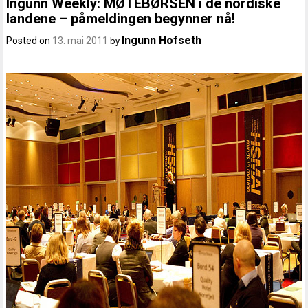
Ingunn Weekly: MØTEBØRSEN i de nordiske
landene – påmeldingen begynner nå!
Ingunn Hofseth
Posted on
13. mai 2011
by