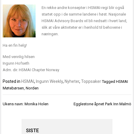
En rekke andre konsepter i HSMAI-regi blir også
startet opp i de samme landene i høst. Nasjonale
HSMAI Advisory Boards vil bli nedsatt i hvert land,
slik at våre aktiviteter er i henhold til behovene i
næringen.
Ha en fin helg!
Med vennlig hilsen
Ingunn Hofseth
Adm. dir. HSMAI Chapter Norway
Posted in
HSMAI
,
Ingunn Weekly
,
Nyheter
,
Toppsaker
Tagged
HSMAI
Møtebørsen
,
Norden
Innleggsnavigasjon
Ukens navn: Monika Holen
Egglestone åpnet Park Inn Malmö
SISTE