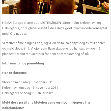
HSMAI Europe starter opp MØTEBØRSEN i Stockholm, København og
Helsingfors, og vi gleder oss til å dele dette godt innarbeidede konseptet
med våre naboer.
Vi starter påmeldingen i dag, og vil du delta, så benytt deg av muligheten
og meld deg på nå. Vi gjør som flyselskapene, og har satt av noen få
plasser til sterkt redusert pris for dem som melder seg på nå:
Informasjon og påmelding
Her er datoene:
Stockholm onsdag 5. oktober 2011
København onsdag 16. november 2011
Helsingfors onsdag 18. januar 2012
Meld dere på til alle Møtebørsene og møt innkjøpere fra
nabolandene!