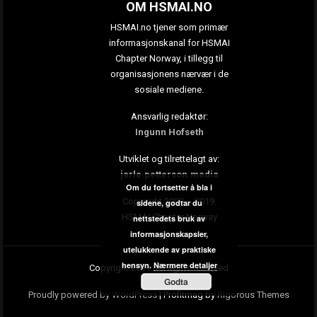
OM HSMAI.NO
HSMAI.no tjener som primær
informasjonskanal for HSMAI
Chapter Norway, i tillegg til
organisasjonens nærvær i de
sosiale mediene.
Ansvarlig redaktør:
Ingunn Hofseth
Utviklet og tilrettelagt av:
jarle.petterson.media
Om du fortsetter å bla i
Copyright 2009 – 2019:
sidene, godtar du
HSMAI Chapter Norway
nettstedets bruk av
informasjonskapsler,
utelukkende av praktiske
hensyn.
Nærmere detaljer
Copyright 2019. All rights reserved
Godta
Proudly powered by WordPress
|
Profitmag by
Rigorous Themes