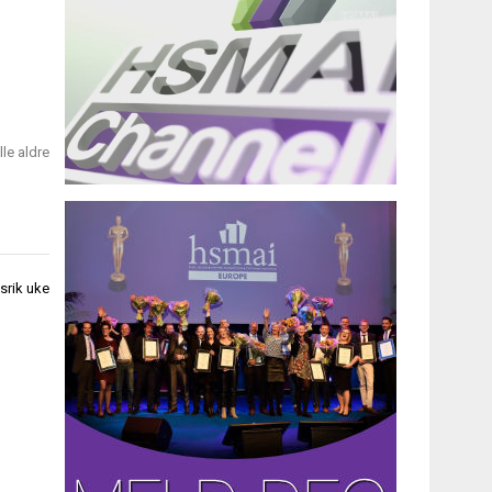
lle aldre
srik uke