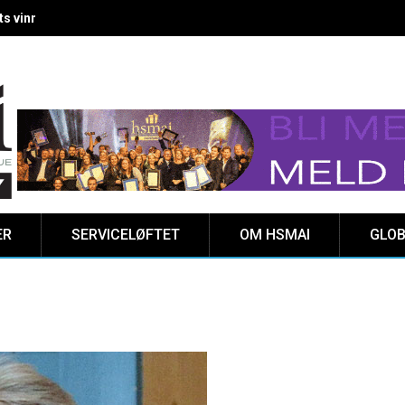
 vinnere kåret på Clarion Hotel The HUB
ER
SERVICELØFTET
OM HSMAI
GLOB