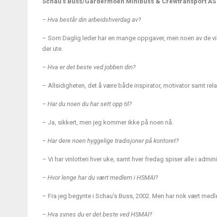
Schau’s Buss/Gardermoen Minibuss & Crewtransport AS
– Hva består din arbeidshverdag av?
– Som Daglig leder har en mange oppgaver, men noen av de vikt
der ute.
– Hva er det beste ved jobben din?
– Allsidigheten, det å være både inspirator, motivator samt re
– Har du noen du har sett opp til?
– Ja, sikkert, men jeg kommer ikke på noen nå.
– Har dere noen hyggelige tradisjoner på kontoret?
– Vi har vinlotteri hver uke, samt hver fredag spiser alle i adm
– Hvor lenge har du vært medlem i HSMAI?
– Fra jeg begynte i Schau’s Buss, 2002. Men har nok vært medlem
– Hva synes du er det beste ved HSMAI?