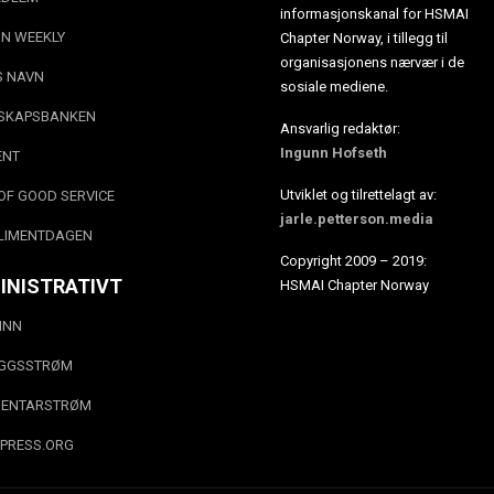
informasjonskanal for HSMAI
N WEEKLY
Chapter Norway, i tillegg til
organisasjonens nærvær i de
S NAVN
sosiale mediene.
SKAPSBANKEN
Ansvarlig redaktør:
Ingunn Hofseth
ENT
Utviklet og tilrettelagt av:
OF GOOD SERVICE
jarle.petterson.media
LIMENTDAGEN
Copyright 2009 – 2019:
INISTRATIVT
HSMAI Chapter Norway
INN
EGGSSTRØM
ENTARSTRØM
PRESS.ORG