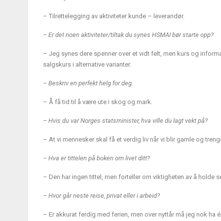
– Tilrettelegging av aktiviteter kunde – leverandør.
– Er det noen aktiviteter/tiltak du synes HSMAI bør starte opp?
– Jeg synes dere spenner over et vidt felt, men kurs og informas
salgskurs i alternative varianter.
– Beskriv en perfekt helg for deg.
– Å få tid til å være ute i skog og mark.
– Hvis du var Norges statsminister, hva ville du lagt vekt på?
– At vi mennesker skal få et verdig liv når vi blir gamle og trenge
– Hva er tittelen på boken om livet ditt?
– Den har ingen tittel, men forteller om viktigheten av å holde 
– Hvor går neste reise, privat eller i arbeid?
– Er akkurat ferdig med ferien, men over nyttår må jeg nok ha én