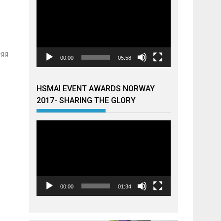
legg
00:00
05:58
HSMAI EVENT AWARDS NORWAY
2017- SHARING THE GLORY
Videoavspiller
00:00
01:34