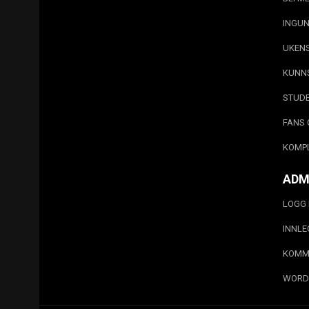
INGUN
UKEN
KUNN
STUD
FANS 
KOMP
ADM
LOGG 
INNL
KOMM
WORD