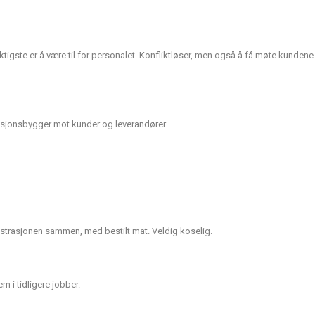
igste er å være til for personalet. Konfliktløser, men også å få møte kundene
lasjonsbygger mot kunder og leverandører.
inistrasjonen sammen, med bestilt mat. Veldig koselig.
 i tidligere jobber.