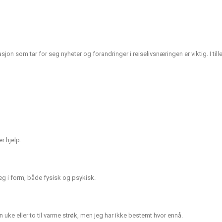
jon som tar for seg nyheter og forandringer i reiselivsnæringen er viktig. I til
r hjelp.
seg i form, både fysisk og psykisk.
 uke eller to til varme strøk, men jeg har ikke bestemt hvor ennå.