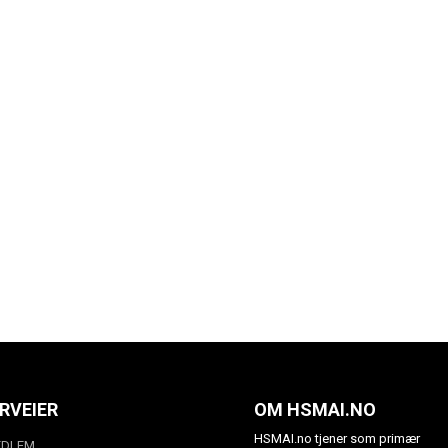
RVEIER
OM HSMAI.NO
HSMAI.no tjener som primær
EDLEM