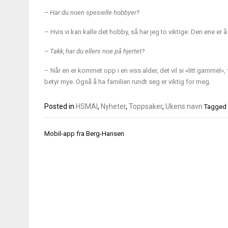
– Har du noen spesielle hobbyer?
– Hvis vi kan kalle det hobby, så har jeg to viktige. Den ene er å 
– Takk, har du ellers noe på hjertet?
– Når en er kommet opp i en viss alder, det vil si «litt gammel», f
betyr mye. Også å ha familien rundt seg er viktig for meg.
Posted in
HSMAI
,
Nyheter
,
Toppsaker
,
Ukens navn
Tagged
Innleggsnavigasjon
Mobil-app fra Berg-Hansen