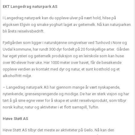
EKT Langedrag naturpark AS
I Langedrag naturpark kan du oppleve ulver på nært hold, hilse på
elgoksen Elgvin og smake yoghurt laget av geitemelk. Nå kan naturparken
bli årets reiselivsbedrift.
Fjellgården som ligger i naturskjønne omgivelser ved Tunhovd i Nore og
Uvdal kommune, har rundt 300 dyr fordelt på 20 forskjellige arter. Gården
har eget ysteri og geitemelk produksjon og en leirskole som kan huse
over 80 elever hver uke. Her 1000 meter over havet, får de besøkende
oppleve verdien av kontakt med dyr og natur, et sunt kosthold og et
alkoholfritt miljø.
– Langedrag naturpark AS har gjennom mange år vært nyskapende,
nytenkende, grensesprengende og modige. De har en sterk visjon og har
tørt å gå sine egne veier for å skape et unikt reiselivsprodukt, som tilbyr
norsk kultur, natur og aktiviteter i et flott samspill, Tuftin.
Høve Støtt AS
Høve Støtt AS tilbyr det meste av aktiviteter på Geilo. Nå kan den