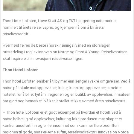
Thon Hotel Lofoten, Høve Støtt AS og EKT Langedrag naturpark er
nominert til årets reiselivspris, og kjemper nå om å bli årets
reiselivsbedrift.
Hver høst feires de beste i norsk næringsliv med en
storslagen
prisutdeling i regi av Innovasjon Norge og Ernst & Young
. Reiselivsprisen
skal inspirere til innovasjon i reiselivsnæringen.
Thon Hotel Lofoten
Thon hotel Lofoten ønsker å tilby mer enn senger i vakre omgivelser. Ved å
satse på lokale matopplevelser, kultur, kunst og opplevelser, arbeider
hotellet for å bli et fyrtårn i regionen og en butikk av opplevelser. Innsatsen
har gjort seg bemerket. Nå kan hotellet stikke av med årets reiselivspris.
– Thon hotel Lofoten er et godt eksempel på hvordan et hotell, ved å
satse helhetlig på opplevelser, kultur og lokalprodusert mat skaper et
konkurransefortrinn og en lønnsomhet som kommer flere bedrifter i
regionen til gode, sier Per-Arne Tuftin, reiselivsdirektør i Innovasjon Norge