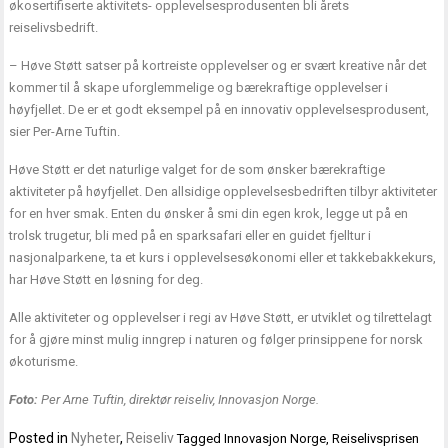
økosertifiserte aktivitets- opplevelsesprodusenten bli årets
reiselivsbedrift.
– Høve Støtt satser på kortreiste opplevelser og er svært kreative når det
kommer til å skape uforglemmelige og bærekraftige opplevelser i
høyfjellet. De er et godt eksempel på en innovativ opplevelsesprodusent,
sier Per-Arne Tuftin.
Høve Støtt er det naturlige valget for de som ønsker bærekraftige
aktiviteter på høyfjellet. Den allsidige opplevelsesbedriften tilbyr aktiviteter
for en hver smak. Enten du ønsker å smi din egen krok, legge ut på en
trolsk trugetur, bli med på en sparksafari eller en guidet fjelltur i
nasjonalparkene, ta et kurs i opplevelsesøkonomi eller et takkebakkekurs,
har Høve Støtt en løsning for deg.
Alle aktiviteter og opplevelser i regi av Høve Støtt, er utviklet og tilrettelagt
for å gjøre minst mulig inngrep i naturen og følger prinsippene for norsk
økoturisme.
Foto:
Per Arne Tuftin, direktør reiseliv, Innovasjon Norge.
Posted in
Nyheter
,
Reiseliv
Tagged
Innovasjon Norge
,
Reiselivsprisen