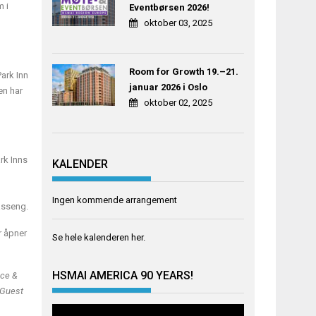
m i
Eventbørsen 2026!
oktober 03, 2025
Room for Growth 19.–21.
Park Inn
januar 2026 i Oslo
en har
oktober 02, 2025
ark Inns
KALENDER
Ingen kommende arrangement
basseng.
r åpner
Se hele kalenderen
her
.
HSMAI AMERICA 90 YEARS!
nce &
, Guest
Videoavspiller