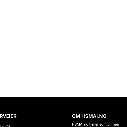
RVEIER
OM HSMAI.NO
HSMAI.no tjener som primær
EDLEM