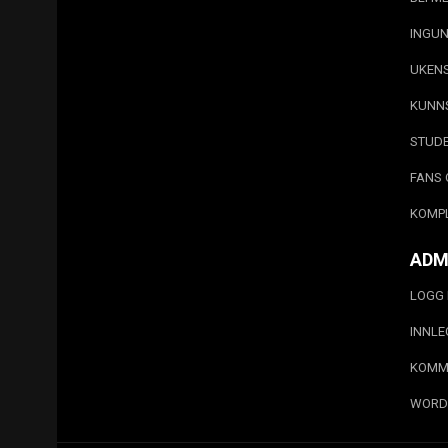
INGUN
UKEN
KUNN
STUD
FANS 
KOMP
ADM
LOGG 
INNL
KOMM
WORD