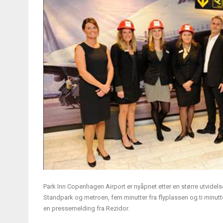
Park Inn Copenhagen Airport er nyåpnet etter en større utvidelse,
Standpark og metroen, fem minutter fra flyplassen og ti minutter
en pressemelding fra Rezidor.