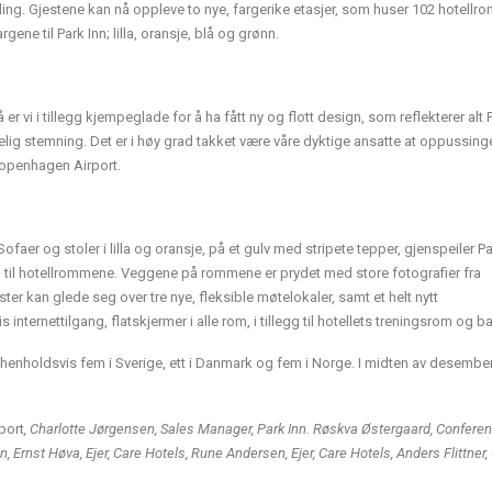
ing. Gjestene kan nå oppleve to nye, fargerike etasjer, som huser 102 hotellro
ne til Park Inn; lilla, oransje, blå og grønn.
er vi i tillegg kjempeglade for å ha fått ny og flott design, som reflekterer alt 
ig stemning. Det er i høy grad takket være våre dyktige ansatte at oppussing
 Copenhagen Airport.
 Sofaer og stoler i lilla og oransje, på et gulv med stripete tepper, gjenspeiler P
n til hotellrommene. Veggene på rommene er prydet med store fotografier fra
r kan glede seg over tre nye, fleksible møtelokaler, samt et helt nytt
 internettilgang, flatskjermer i alle rom, i tillegg til hotellets treningsrom og 
d henholdsvis fem i Sverige, ett i Danmark og fem i Norge. I midten av desembe
port
, Charlotte Jørgensen, Sales Manager, Park Inn. Røskva Østergaard, Confere
 Ernst Høva, Ejer, Care Hotels, Rune Andersen, Ejer, Care Hotels, Anders Flittner