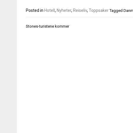
Posted in
Hotell
,
Nyheter
,
Reiseliv
,
Toppsaker
Tagged
Danm
Innleggsnavigasjon
Stones-turistene kommer