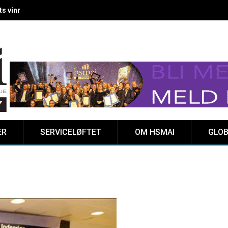
 vinnere kåret på Clarion Hotel The HUB
ER
SERVICELØFTET
OM HSMAI
GLOB