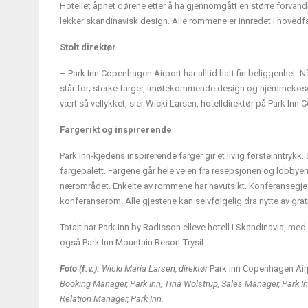
Hotellet åpnet dørene etter å ha gjennomgått en større forvandl
lekker skandinavisk design. Alle rommene er innredet i hovedfarge
Stolt direktør
– Park Inn Copenhagen Airport har alltid hatt fin beliggenhet. Nå 
står for; sterke farger, imøtekommende design og hjemmekosel
vært så vellykket, sier Wicki Larsen, hotelldirektør på Park Inn
Fargerikt og inspirerende
Park Inn-kjedens inspirerende farger gir et livlig førsteinntrykk.
fargepalett. Fargene går hele veien fra resepsjonen og lobbye
nærområdet. Enkelte av rommene har havutsikt. Konferansegjeste
konferanserom. Alle gjestene kan selvfølgelig dra nytte av gratis
Totalt har Park Inn by Radisson elleve hotell i Skandinavia, me
også Park Inn Mountain Resort Trysil.
Foto (f.v.):
Wicki Maria Larsen, direktør
Park Inn Copenhagen Air
Booking Manager, Park Inn, Tina Wolstrup, Sales Manager, Park Inn,
Relation Manager, Park Inn.