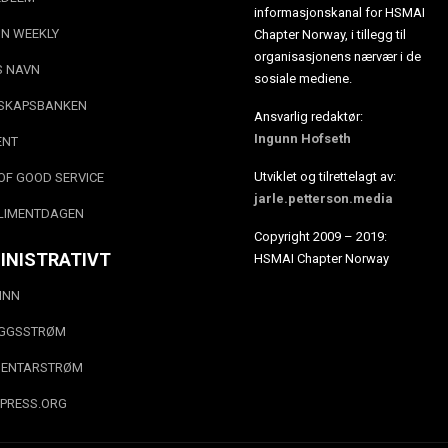
informasjonskanal for HSMAI
N WEEKLY
Chapter Norway, i tillegg til
organisasjonens nærvær i de
S NAVN
sosiale mediene.
SKAPSBANKEN
Ansvarlig redaktør:
Ingunn Hofseth
ENT
Utviklet og tilrettelagt av:
OF GOOD SERVICE
jarle.petterson.media
LIMENTDAGEN
Copyright 2009 – 2019:
INISTRATIVT
HSMAI Chapter Norway
INN
EGGSSTRØM
ENTARSTRØM
PRESS.ORG