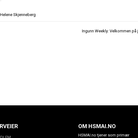
Helene Skjenneberg
Ingunn Weekly: Velkommen på j
RVEIER
OM HSMAI.NO
HSMAI.no tjener som primær
EDLEM