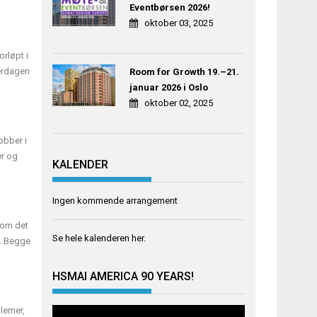
Eventbørsen 2026!
oktober 03, 2025
rløpt i
verdagen
Room for Growth 19.–21.
januar 2026 i Oslo
oktober 02, 2025
obber i
er og
KALENDER
Ingen kommende arrangement
 om det
Se hele kalenderen
her
.
s. Begge
HSMAI AMERICA 90 YEARS!
blemer,
Videoavspiller