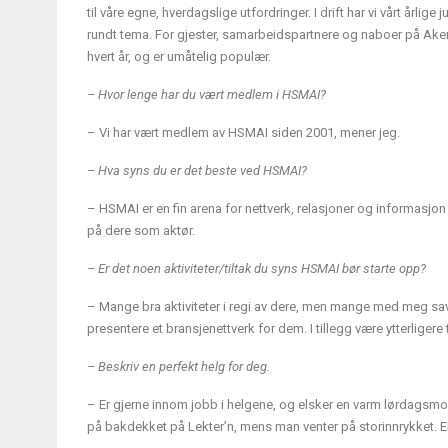
til våre egne, hverdagslige utfordringer. I drift har vi vårt årl
rundt tema. For gjester, samarbeidspartnere og naboer på Aker
hvert år, og er umåtelig populær.
– Hvor lenge har du vært medlem i HSMAI?
– Vi har vært medlem av HSMAI siden 2001, mener jeg.
– Hva syns du er det beste ved HSMAI?
– HSMAI er en fin arena for nettverk, relasjoner og informasjon 
på dere som aktør.
– Er det noen aktiviteter/tiltak du syns HSMAI bør starte opp?
– Mange bra aktiviteter i regi av dere, men mange med meg savner
presentere et bransjenettverk for dem. I tillegg være ytterligere 
– Beskriv en perfekt helg for deg.
– Er gjerne innom jobb i helgene, og elsker en varm lørdagsmo
på bakdekket på Lekter’n, mens man venter på storinnrykket. El