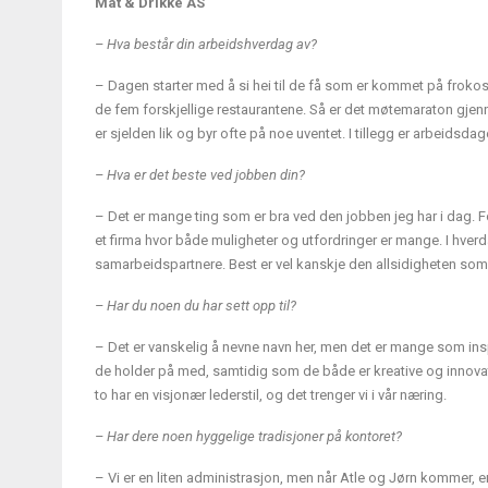
Mat & Drikke AS
– Hva består din arbeidshverdag av?
– Dagen starter med å si hei til de få som er kommet på frokos
de fem forskjellige restaurantene. Så er det møtemaraton gje
er sjelden lik og byr ofte på noe uventet. I tillegg er arbeidsd
– Hva er det beste ved jobben din?
– Det er mange ting som er bra ved den jobben jeg har i dag. For
et firma hvor både muligheter og utfordringer er mange. I hve
samarbeidspartnere. Best er vel kanskje den allsidigheten som t
– Har du noen du har sett opp til?
– Det er vanskelig å nevne navn her, men det er mange som ins
de holder på med, samtidig som de både er kreative og innova
to har en visjonær lederstil, og det trenger vi i vår næring.
– Har dere noen hyggelige tradisjoner på kontoret?
– Vi er en liten administrasjon, men når Atle og Jørn kommer, er