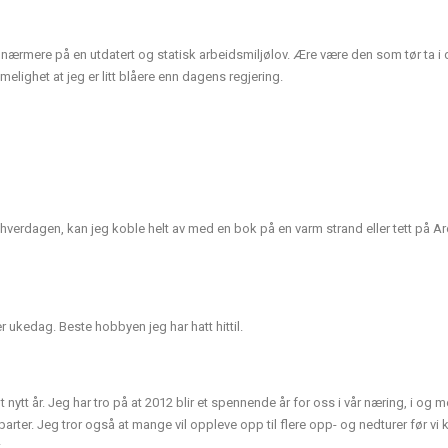
t nærmere på en utdatert og statisk arbeidsmiljølov. Ære være den som tør ta i
lighet at jeg er litt blåere enn dagens regjering.
i hverdagen, kan jeg koble helt av med en bok på en varm strand eller tett på A
r ukedag. Beste hobbyen jeg har hatt hittil.
t nytt år. Jeg har tro på at 2012 blir et spennende år for oss i vår næring, i og m
arter. Jeg tror også at mange vil oppleve opp til flere opp- og nedturer før vi 
.