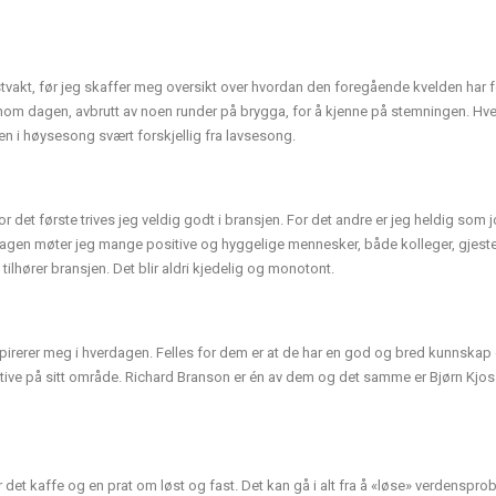
tvakt, før jeg skaffer meg oversikt over hvordan den foregående kvelden har fo
nnom dagen, avbrutt av noen runder på brygga, for å kjenne på stemningen. H
agen i høysesong svært forskjellig fra lavsesong.
 det første trives jeg veldig godt i bransjen. For det andre er jeg heldig som j
rdagen møter jeg mange positive og hyggelige mennesker, både kolleger, gjest
ilhører bransjen. Det blir aldri kjedelig og monotont.
pirerer meg i hverdagen. Felles for dem er at de har en god og bred kunnskap
tive på sitt område. Richard Branson er én av dem og det samme er Bjørn Kjo
 det kaffe og en prat om løst og fast. Det kan gå i alt fra å «løse» verdenspro