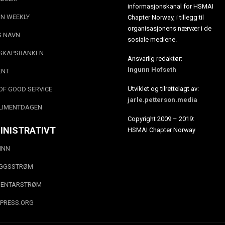
informasjonskanal for HSMAI
N WEEKLY
Chapter Norway, i tillegg til
organisasjonens nærvær i de
S NAVN
sosiale mediene.
SKAPSBANKEN
Ansvarlig redaktør:
Ingunn Hofseth
ENT
Utviklet og tilrettelagt av:
OF GOOD SERVICE
jarle.petterson.media
LIMENTDAGEN
Copyright 2009 – 2019:
INISTRATIVT
HSMAI Chapter Norway
INN
EGGSSTRØM
ENTARSTRØM
PRESS.ORG