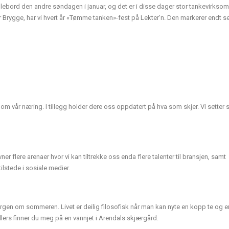
ige julebord den andre søndagen i januar, og det er i disse dager stor tankevirkso
 Brygge, har vi hvert år «Tømme tanken»-fest på Lekter’n. Den markerer endt 
om vår næring. I tillegg holder dere oss oppdatert på hva som skjer. Vi setter s
 flere arenaer hvor vi kan tiltrekke oss enda flere talenter til bransjen, samt
tilstede i sosiale medier.
rgen om sommeren. Livet er deilig filosofisk når man kan nyte en kopp te og 
lers finner du meg på en vannjet i Arendals skjærgård.