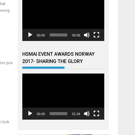
mhet
sesong
00:00
05:58
HSMAI EVENT AWARDS NORWAY
2017- SHARING THE GLORY
tor pris
Videoavspiller
00:00
01:34
en bok