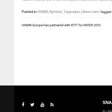
Posted in
HSMAI
,
Nyheter
,
Toppsaker
,
Ukens navn
Tagged
Innleggsnavigasjon
HSMAI Europe has partnered with IFITT for ENTER 2012
SNA
BLI M