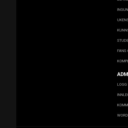
INGUN
UKEN
KUNN
STUD
FANS 
KOMP
ADM
LOGG 
INNL
KOMM
WORD