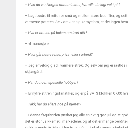
– Hvis du var Norges statsminister, hva ville du lagt vekt på?
– Lagt bedre til rette for små og mellomstore bedrifter, og set
varmeste poteten. Selv om Jens gjør mye bra, er det ingen hemme
– Hva er tittelen på boken om livet ditt?
– «I manesjen».
– Hvor går neste reise, privat eller i arbeid?
– Jeg er veldig glad i varmere strøk. Og selv om jeg er rastløs 
skjærgård.
– Har du noen spesielle hobbyer?
– Er nyfrelst treningsfanatiker, og er på SATS klokken 07.00 hve
– Takk, har du ellers noe på hjertet?
– I denne førjulstiden ønsker jeg alle en riktig god jul og et god
det er stor usikkerhet i markedene, og at det er mange berørte p
«lukke» neste år. Men vi har troen på at vi skal komme styrket ut