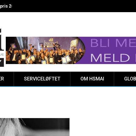
 vinnere kåret på Clarion Hotel The HUB
ER
SERVICELØFTET
OM HSMAI
GLOB