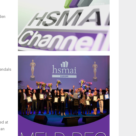
 den
rendals
ed at
kan