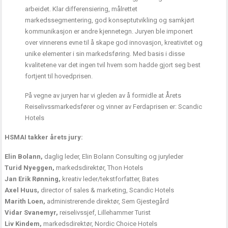
arbeidet. Klar differensiering, målrettet
markedssegmentering, god konseptutvikling og samkjørt
kommunikasjon er andre kjennetegn. Juryen ble imponert
over vinnerens evne til å skape god innovasjon, kreativitet og
unike elementer i sin markedsføring. Med basis i disse
kvalitetene var det ingen tvil hvem som hadde gjort seg best
fortjent til hovedprisen.
På vegne av juryen har vi gleden av å formidle at Årets
Reiselivssmarkedsfører og vinner av Ferdaprisen er: Scandic
Hotels
HSMAI takker årets jury:
Elin Bolann,
daglig leder, Elin Bolann Consulting og juryleder
Turid Nyeggen,
markedsdirektør, Thon Hotels
Jan Erik Rønning,
kreativ leder/tekstforfatter, Bates
Axel Huus,
director of sales & marketing, Scandic Hotels
Marith Loen,
administrerende direktør, Sem Gjestegård
Vidar Svanemyr,
reiselivssjef, Lillehammer Turist
Liv Kindem,
markedsdirektør, Nordic Choice Hotels