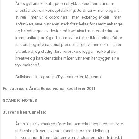
Årets gullvinner i kategorien «Trykksaker» fremstår som
enestående i sin konseptutvikling. Jordnær – men elegant,
stilren – men unik, koordinert – men lekker og enkelt – men
sofistikert, viser vinneren sterk forståelse for sammenhenger
og betydningen av design på høyt nivå i markedsføring og
kommunikasjon. Og effekten av dette har ikke uteblitt. Både
nasjonal og internasjonal presse har gitt vinneren kreditt for
sitt arbeid, og stadig flere forbrukere legger merke til den
kreative og karakteristiske måten vinneren har bygget sine
trykksaker på.
Gullvinner i kategorien «Trykksaker» er: Maaemo
Ferdaprisen: Årets Reiselivsmarkedsfører 2011
SCANDIC HOTELS
Juryens begrunnelse:
Årets Reiselivsmarkedsfører har bemerket seg med sin evne
til å tenke på tvers av tradisjonelle mønstre. Helhetlig
tankesett rundt fremtidstrender er et gjennomgående trekk i