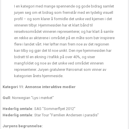
I en kategori med mange spennende og gode bidrag samlet
juryen seg om et bidrag som fremstår med en tydelig visuell
profil – og som klarer å formidle det unike ved kjernen i det
vinneren tilbyr. Hjemmesiden har et klart bånd til
reiselivsområdet vinneren representerer, og har klart å samle
en rekke av aktørene i området på en måte som bør inspirere
flere i landet vårt. Her løfter man frem noe av det regionen
kan tilby og gjør det til noe unikt. Den nye hjemmesiden har
bidratt til en økning i trafikk på over 40%, og viser
mangfoldet og noe av det unike ved området vinneren
representerer. Juryen gratulerer Rørosmat som vinner av
kategorien årets hjemmeside.
Kategori 11: Annonse interaktive medier
Gull:
Norwegian ”Lys i mørket”
Hederlig omtale:
SAS ”Sommerflyet 2012”
Hederlig omtale:
Star Tour ”Familien Andersen i paradis”
Juryens begrunnelse: