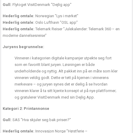
Gull:
Flytoget VisitDenmark ”Dejlig app”
Hederlig omtale:
Norwegian ”Lys i mørket”
Hederlig omtale:
Oslo Lufthavn ”OSL app”
Hederlig omtale:
Telemark Reiser ”Julekalender: Telemark 360 – en
moderne dannelsesreise”
Juryens begrunnelse:
Vinneren i kategorien digitale kampanjer utpekte seg fort
som en favoritt blant juryen. Løsningen er både
underholdende og nyttig. Alt pakket inn på en måte som kler
vinneren veldig godt. Dette er tett på kjernen i vinnerens
merkevare – og juryen synes det er deilig å se hvordan
vinneren klarer å ta sitt kjente konsept ut på nye plattformer;
og gratulerer VisitDenmark med sin Dejlig App.
Kategori 2: Printannonse
Gull:
SAS ”Hva skjuler seg bak prisen?”
Hederlig omtale:
Innovasjon Norge ”Høstferie –