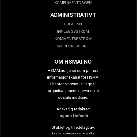
KOMPLIMENTDAGEN
ADMINISTRATIVT
LOGG INN
INNLEGGSSTRØM
KOMMENTARSTRØM
WORDPRESS.ORG
OM HSMAI.NO
HSMAI.no tjener som primær
informasjonskanal for HSMAI
Chapter Norway, i tillegg til
organisasjonens nærvær i de
sosiale mediene.
Ansvarlig redaktør:
Ingunn Hofseth
Utviklet og tilrettelagt av:
jarle.petterson.media