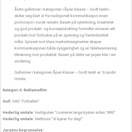
Årets gullvinner i kategorien «Åpen klasse – Godt tenkt»
skiller seg klart ut fra tradisjonell kommunikasjon innen
promosjon i norsk reiseliv. Basert på nytenkning, kreativitet
og god produkt- og konseptutvikling formidler vinneren sitt
produkt mot forbruker på en spenstig og fremtidsrettet
måte. Spisset mot klare markedssegmenter skaper
kommunikasjonen både nysgjerrighet og en følelsesmessig
tiltrekning mot produktet. Basert på dette var juryen klar i sin
vurdering.
Gullvinner i kategorien Åpen klasse – Godt tenkt er: Scandic
Hotels
Kategori 4: Reklamefilm
Gull:
SAS ”Fotballen”
Hederlig omtale:
Hurtigruten ”Livsnerve langs kysten siden 1893”
Hederlig omtale:
Nettbuss ”Vi kjører for deg!”
Juryens begrunnelse: