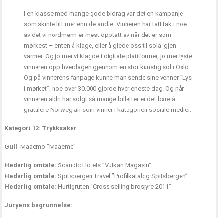
I en klasse med mange gode bidrag var det en kampanje
som skinte litt mer enn de andre. Vinneren har tatt tak i noe
av det vi nordmenn er mest opptatt av når det er som
mørkest – enten å klage, eller å glede oss til sola igjen
varmer. Og jo mer vi klagde i digitale plattformer, jo mer lyste
vinneren opp hverdagen gjennom en stor kunstig sol i Oslo.
Og på vinnerens fanpage kunne man sende sine venner ”Lys
i mørket”, noe over 30.000 gjorde hver eneste dag. Og når
vinneren aldri har solgt så mange billetter er det bare å
gratulere Norwegian som vinner i kategorien sosiale medier.
Kategori 12: Trykksaker
Gull:
Maaemo ”Maaemo”
Hederlig omtale:
Scandic Hotels ”Vulkan Magasin”
Hederlig omtale:
Spitsbergen Travel ”Profilkatalog Spitsbergen”
Hederlig omtale:
Hurtigruten ”Cross selling brosjyre 2011”
Juryens begrunnelse: