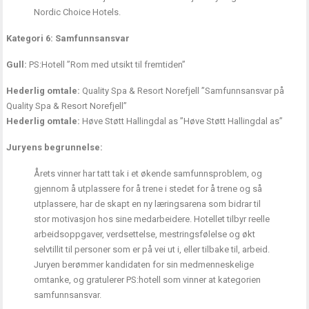
Nordic Choice Hotels.
Kategori 6: Samfunnsansvar
Gull:
PS:Hotell ”Rom med utsikt til fremtiden”
Hederlig omtale:
Quality Spa & Resort Norefjell ”Samfunnsansvar på
Quality Spa & Resort Norefjell”
Hederlig omtale:
Høve Støtt Hallingdal as ”Høve Støtt Hallingdal as”
Juryens begrunnelse:
Årets vinner har tatt tak i et økende samfunnsproblem, og
gjennom å utplassere for å trene i stedet for å trene og så
utplassere, har de skapt en ny læringsarena som bidrar til
stor motivasjon hos sine medarbeidere. Hotellet tilbyr reelle
arbeidsoppgaver, verdsettelse, mestringsfølelse og økt
selvtillit til personer som er på vei ut i, eller tilbake til, arbeid.
Juryen berømmer kandidaten for sin medmenneskelige
omtanke, og gratulerer PS:hotell som vinner at kategorien
samfunnsansvar.