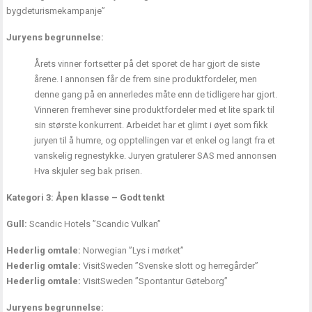
bygdeturismekampanje”
Juryens begrunnelse:
Årets vinner fortsetter på det sporet de har gjort de siste
årene. I annonsen får de frem sine produktfordeler, men
denne gang på en annerledes måte enn de tidligere har gjort.
Vinneren fremhever sine produktfordeler med et lite spark til
sin største konkurrent. Arbeidet har et glimt i øyet som fikk
juryen til å humre, og opptellingen var et enkel og langt fra et
vanskelig regnestykke. Juryen gratulerer SAS med annonsen
Hva skjuler seg bak prisen.
Kategori 3: Åpen klasse – Godt tenkt
Gull:
Scandic Hotels ”Scandic Vulkan”
Hederlig omtale:
Norwegian ”Lys i mørket”
Hederlig omtale:
VisitSweden ”Svenske slott og herregårder”
Hederlig omtale:
VisitSweden ”Spontantur Gøteborg”
Juryens begrunnelse: