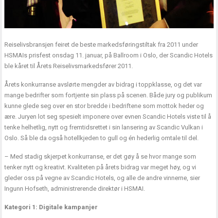
Reiselivsbransjen feiret de beste markedsføringstiltak fra 2011 under
HSMAIs prisfest onsdag 11. januar, på Ballroom i Oslo, der Scandic Hotels
ble kåret til Årets Reiselivsmarkedsfører 2011.
Årets konkurranse avslørte mengder av bidrag i toppklasse, og det var
mange bedrifter som fortjente sin plass på scenen. Både jury og publikum
kunne glede seg over en stor bredde i bedriftene som mottok heder og
ære. Juryen lot seg spesielt imponere over evnen Scandic Hotels viste til å
tenke helhetlig, nytt og fremtidsrettet i sin lansering av Scandic Vulkan i
Oslo. Så ble da også hotellkjeden to gull og én hederlig omtale til del.
– Med stadig skjerpet konkurranse, er det gøy å se hvor mange som
tenker nytt og kreativt. Kvaliteten på årets bidrag var meget høy, og vi
gleder oss på vegne av Scandic Hotels, og alle de andre vinnerne, sier
Ingunn Hofseth, administrerende direktør i HSMAI.
Kategori 1: Digitale kampanjer