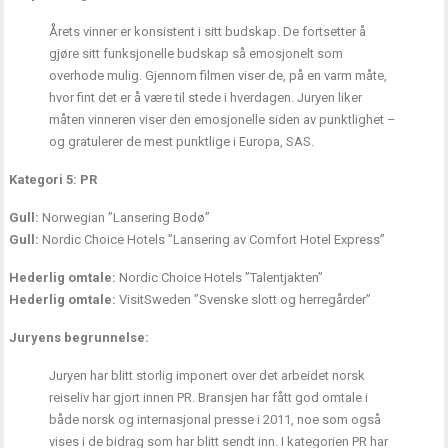
Årets vinner er konsistent i sitt budskap. De fortsetter å
gjøre sitt funksjonelle budskap så emosjonelt som
overhode mulig. Gjennom filmen viser de, på en varm måte,
hvor fint det er å være til stede i hverdagen. Juryen liker
måten vinneren viser den emosjonelle siden av punktlighet –
og gratulerer de mest punktlige i Europa, SAS.
Kategori 5: PR
Gull:
Norwegian ”Lansering Bodø”
Gull:
Nordic Choice Hotels ”Lansering av Comfort Hotel Express”
Hederlig omtale:
Nordic Choice Hotels ”Talentjakten”
Hederlig omtale:
VisitSweden ”Svenske slott og herregårder”
Juryens begrunnelse:
Juryen har blitt storlig imponert over det arbeidet norsk
reiseliv har gjort innen PR. Bransjen har fått god omtale i
både norsk og internasjonal presse i 2011, noe som også
vises i de bidrag som har blitt sendt inn. I kategorien PR har