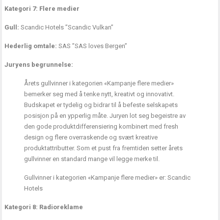
Kategori 7: Flere medier
Gull:
Scandic Hotels ”Scandic Vulkan”
Hederlig omtale:
SAS ”SAS loves Bergen”
Juryens begrunnelse:
Årets gullvinner i kategorien «Kampanje flere medier»
bemerker seg med å tenke nytt, kreativt og innovativt.
Budskapet er tydelig og bidrar til å befeste selskapets
posisjon på en ypperlig måte. Juryen lot seg begeistre av
den gode produktdifferensiering kombinert med fresh
design og flere overraskende og svært kreative
produktattributter. Som et pust fra fremtiden setter årets
gullvinner en standard mange vil legge merke til.
Gullvinner i kategorien «Kampanje flere medier» er: Scandic
Hotels
Kategori 8: Radioreklame