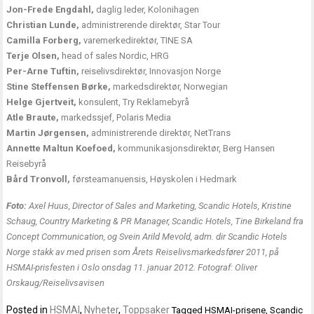
Jon-Frede Engdahl,
daglig leder, Kolonihagen
Christian Lunde,
administrerende direktør, Star Tour
Camilla Forberg,
varemerkedirektør, TINE SA
Terje Olsen,
head of sales Nordic, HRG
Per-Arne Tuftin,
reiselivsdirektør, Innovasjon Norge
Stine Steffensen Børke,
markedsdirektør, Norwegian
Helge Gjertveit,
konsulent, Try Reklamebyrå
Atle Braute,
markedssjef, Polaris Media
Martin Jørgensen,
administrerende direktør, NetTrans
Annette Maltun Koefoed,
kommunikasjonsdirektør, Berg Hansen
Reisebyrå
Bård Tronvoll,
førsteamanuensis, Høyskolen i Hedmark
Foto:
Axel Huus, Director of Sales and Marketing, Scandic Hotels, Kristine
Schaug, Country Marketing & PR Manager, Scandic Hotels, Tine Birkeland fra
Concept Communication, og Svein Arild Mevold, adm. dir Scandic Hotels
Norge stakk av med prisen som Årets Reiselivsmarkedsfører 2011, på
HSMAI-prisfesten i Oslo onsdag 11. januar 2012. Fotograf: Oliver
Orskaug/Reiselivsavisen
Posted in
HSMAI
,
Nyheter
,
Toppsaker
Tagged
HSMAI-prisene
,
Scandic