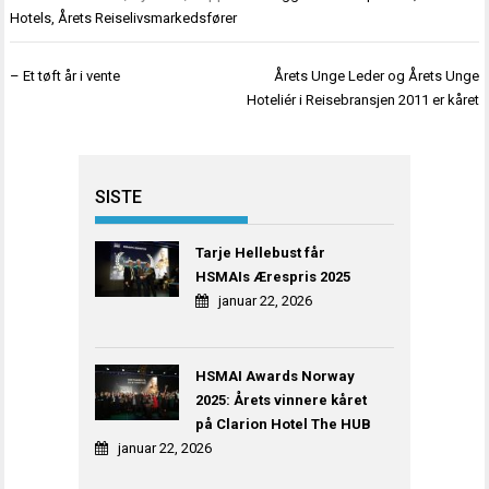
Hotels
,
Årets Reiselivsmarkedsfører
Innleggsnavigasjon
– Et tøft år i vente
Årets Unge Leder og Årets Unge
Hoteliér i Reisebransjen 2011 er kåret
SISTE
Tarje Hellebust får
HSMAIs Ærespris 2025
januar 22, 2026
HSMAI Awards Norway
2025: Årets vinnere kåret
på Clarion Hotel The HUB
januar 22, 2026