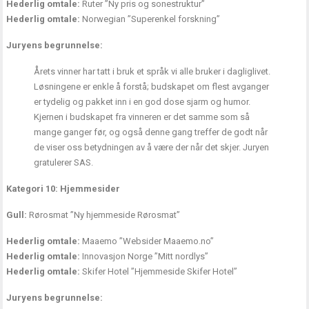
Hederlig omtale:
Ruter ”Ny pris og sonestruktur”
Hederlig omtale:
Norwegian ”Superenkel forskning”
Juryens begrunnelse:
Årets vinner har tatt i bruk et språk vi alle bruker i dagliglivet.
Løsningene er enkle å forstå; budskapet om flest avganger
er tydelig og pakket inn i en god dose sjarm og humor.
Kjernen i budskapet fra vinneren er det samme som så
mange ganger før, og også denne gang treffer de godt når
de viser oss betydningen av å være der når det skjer. Juryen
gratulerer SAS.
Kategori 10: Hjemmesider
Gull:
Rørosmat ”Ny hjemmeside Rørosmat”
Hederlig omtale:
Maaemo ”Websider Maaemo.no”
Hederlig omtale:
Innovasjon Norge ”Mitt nordlys”
Hederlig omtale:
Skifer Hotel ”Hjemmeside Skifer Hotel”
Juryens begrunnelse: