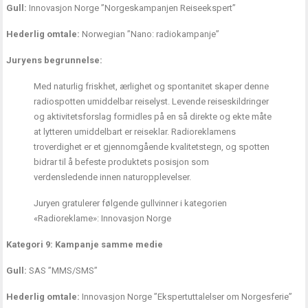
Gull:
Innovasjon Norge ”Norgeskampanjen Reiseekspert”
Hederlig omtale:
Norwegian ”Nano: radiokampanje”
Juryens begrunnelse:
Med naturlig friskhet, ærlighet og spontanitet skaper denne
radiospotten umiddelbar reiselyst. Levende reiseskildringer
og aktivitetsforslag formidles på en så direkte og ekte måte
at lytteren umiddelbart er reiseklar. Radioreklamens
troverdighet er et gjennomgående kvalitetstegn, og spotten
bidrar til å befeste produktets posisjon som
verdensledende innen naturopplevelser.
Juryen gratulerer følgende gullvinner i kategorien
«Radioreklame»: Innovasjon Norge
Kategori 9: Kampanje samme medie
Gull:
SAS ”MMS/SMS”
Hederlig omtale:
Innovasjon Norge ”Ekspertuttalelser om Norgesferie”