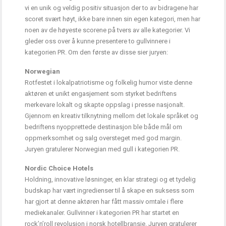
vi en unik og veldig positiv situasjon der to av bidragene har
scoret svært høyt, ikke bare innen sin egen kategori, men har
noen av de høyeste scorene på tvers av alle kategorier. Vi
gleder oss over å kunne presentere to gullvinnere i
kategorien PR. Om den første av disse sier juryen:
Norwegian
Rotfestet i lokalpatriotisme og folkelig humor viste denne
aktøren et unikt engasjement som styrket bedriftens
merkevare lokalt og skapte oppslag i presse nasjonalt.
Gjennom en kreativ tilknytning mellom det lokale språket og
bedriftens nyopprettede destinasjon ble både mål om
oppmerksomhet og salg oversteget med god margin.
Juryen gratulerer Norwegian med gull i kategorien PR.
Nordic Choice Hotels
Holdning, innovative løsninger, en klar strategi og et tydelig
budskap har vært ingredienser til å skape en suksess som
har gjort at denne aktøren har fått massiv omtale i flere
mediekanaler. Gullvinner i kategorien PR har startet en
rock’n’roll revolusjon i norsk hotellbransje. Juryen gratulerer