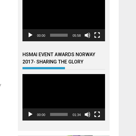
00:00
05:58
HSMAI EVENT AWARDS NORWAY
2017- SHARING THE GLORY
Videoavspiller
r
00:00
01:34