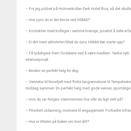
– Fra jeg jobbet på Holmenkollen Park Hotel Rica, så det skulle b
– Hva syns du er det beste ved HSMAI?
– Kontakten med kolleger i samme bransje, positivt å dele erfarin
– Er det noen aktiviteter/tiltak du syns HSMAI bør starte opp?
– Få tydeligere frem fordelene ved å være medlem. Tenke nytt, s
internasjonalt.
– Beskriv en perfekt helg for deg.
– Vennetur til Norefjell med flotte langrennsturer til Tempelset
middag sammen. En perfekt helg med gode venner, sportslige ak
– Hvis du var Norges statsminister, hva ville du lagt vekt på?
– Prioritert utdanning, motivere til engasjement. Forbedre infrast
– Hva er tittelen på boken om livet ditt?