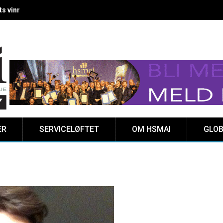
 vinnere kåret på Clarion Hotel The HUB
ER
SERVICELØFTET
OM HSMAI
GLOB