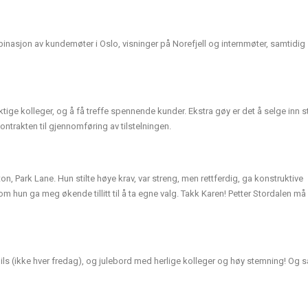
binasjon av kundemøter i Oslo, visninger på Norefjell og internmøter, samtidig
ge kolleger, og å få treffe spennende kunder. Ekstra gøy er det å selge inn s
ntrakten til gjennomføring av tilstelningen.
n, Park Lane. Hun stilte høye krav, var streng, men rettferdig, ga konstruktive
om hun ga meg økende tillitt til å ta egne valg. Takk Karen! Petter Stordalen m
pils (ikke hver fredag), og julebord med herlige kolleger og høy stemning! Og s