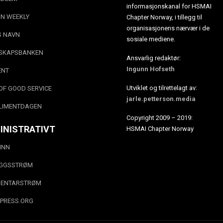
informasjonskanal for HSMAI
N WEEKLY
Chapter Norway, i tillegg til
organisasjonens nærvær i de
S NAVN
sosiale mediene.
SKAPSBANKEN
Ansvarlig redaktør:
Ingunn Hofseth
ENT
Utviklet og tilrettelagt av:
OF GOOD SERVICE
jarle.petterson.media
LIMENTDAGEN
Copyright 2009 – 2019:
INISTRATIVT
HSMAI Chapter Norway
INN
EGGSSTRØM
ENTARSTRØM
PRESS.ORG