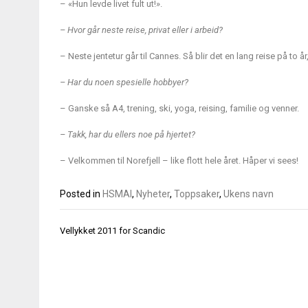
– «Hun levde livet fult ut!».
– Hvor går neste reise, privat eller i arbeid?
– Neste jentetur går til Cannes. Så blir det en lang reise på to å
– Har du noen spesielle hobbyer?
– Ganske så A4, trening, ski, yoga, reising, familie og venner.
– Takk, har du ellers noe på hjertet?
– Velkommen til Norefjell – like flott hele året. Håper vi sees!
Posted in
HSMAI
,
Nyheter
,
Toppsaker
,
Ukens navn
Innleggsnavigasjon
Vellykket 2011 for Scandic