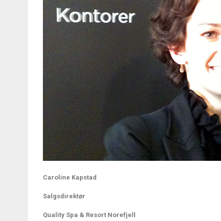
Caroline Kapstad
Salgsdirektør
Quality Spa & Resort Norefjell