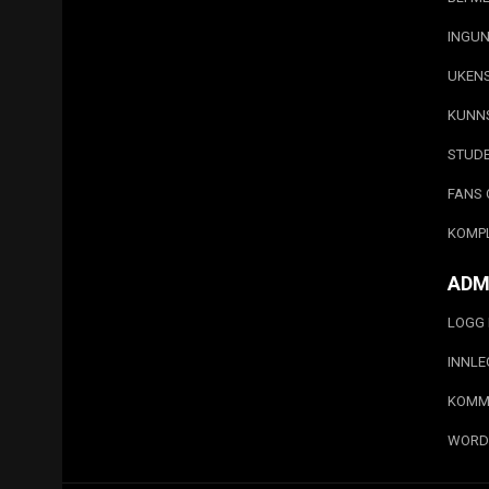
INGUN
UKEN
KUNN
STUD
FANS 
KOMP
ADM
LOGG 
INNL
KOMM
WORD