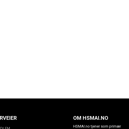
RVEIER
OM HSMAI.NO
HSMAI.no tjener som primær
EDLEM