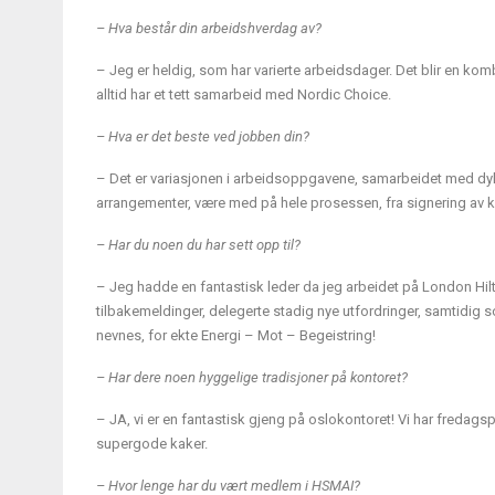
– Hva består din arbeidshverdag av?
– Jeg er heldig, som har varierte arbeidsdager. Det blir en kom
alltid har et tett samarbeid med Nordic Choice.
– Hva er det beste ved jobben din?
– Det er variasjonen i arbeidsoppgavene, samarbeidet med dykti
arrangementer, være med på hele prosessen, fra signering av ko
– Har du noen du har sett opp til?
– Jeg hadde en fantastisk leder da jeg arbeidet på London Hilto
tilbakemeldinger, delegerte stadig nye utfordringer, samtidig s
nevnes, for ekte Energi – Mot – Begeistring!
– Har dere noen hyggelige tradisjoner på kontoret?
– JA, vi er en fantastisk gjeng på oslokontoret! Vi har fredags
supergode kaker.
– Hvor lenge har du vært medlem i HSMAI?