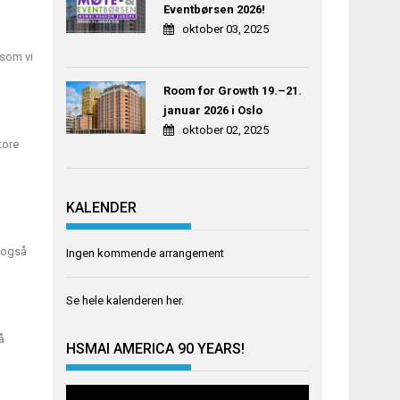
Eventbørsen 2026!
oktober 03, 2025
 som vi
Room for Growth 19.–21.
januar 2026 i Oslo
oktober 02, 2025
tore
KALENDER
å også
Ingen kommende arrangement
Se hele kalenderen
her
.
å
HSMAI AMERICA 90 YEARS!
Videoavspiller