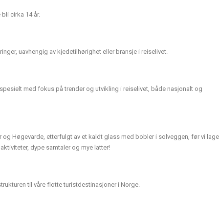
li cirka 14 år.
ger, uavhengig av kjedetilhørighet eller bransje i reiselivet.
pesielt med fokus på trender og utvikling i reiselivet, både nasjonalt og
er og Høgevarde, etterfulgt av et kaldt glass med bobler i solveggen, før vi lage
tiviteter, dype samtaler og mye latter!
rukturen til våre flotte turistdestinasjoner i Norge.