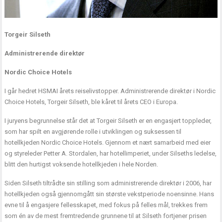
Torgeir Silseth
Administrerende direktør
Nordic Choice Hotels
I går hedret HSMAI årets reiselivstopper. Administrerende direktør i Nordic
Choice Hotels, Torgeir Silseth, ble kåret til årets CEO i Europa.
I juryens begrunnelse står det at Torgeir Silseth er en engasjert toppleder,
som har spilt en avgjørende rolle i utviklingen og suksessen til
hotellkjeden Nordic Choice Hotels. Gjennom et nært samarbeid med eier
og styreleder Petter A. Stordalen, har hotellimperiet, under Silseths ledelse,
blitt den hurtigst voksende hotellkjeden i hele Norden.
Siden Silseth tiltrådte sin stilling som administrerende direktør i 2006, har
hotellkjeden også gjennomgått sin største vekstperiode noensinne. Hans
evne til å engasjere fellesskapet, med fokus på felles mål, trekkes frem
som én av de mest fremtredende grunnene til at Silseth fortjener prisen