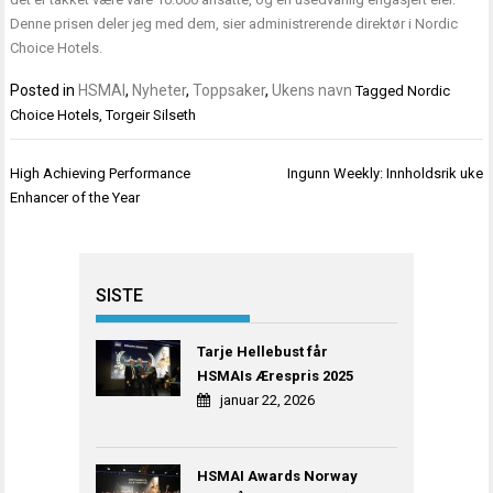
Denne prisen deler jeg med dem, sier administrerende direktør i Nordic
Choice Hotels.
Posted in
HSMAI
,
Nyheter
,
Toppsaker
,
Ukens navn
Tagged
Nordic
Choice Hotels
,
Torgeir Silseth
Innleggsnavigasjon
High Achieving Performance
Ingunn Weekly: Innholdsrik uke
Enhancer of the Year
SISTE
Tarje Hellebust får
HSMAIs Ærespris 2025
januar 22, 2026
HSMAI Awards Norway