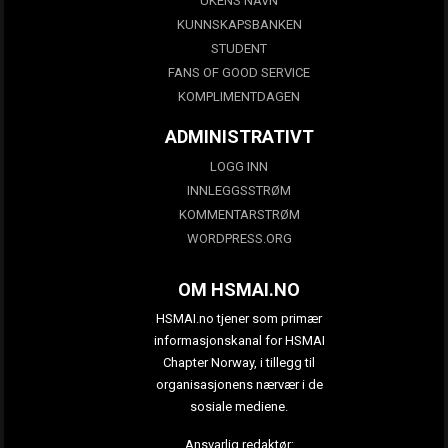
UKENS NAVN
KUNNSKAPSBANKEN
STUDENT
FANS OF GOOD SERVICE
KOMPLIMENTDAGEN
ADMINISTRATIVT
LOGG INN
INNLEGGSSTRØM
KOMMENTARSTRØM
WORDPRESS.ORG
OM HSMAI.NO
HSMAI.no tjener som primær
informasjonskanal for HSMAI
Chapter Norway, i tillegg til
organisasjonens nærvær i de
sosiale mediene.
Ansvarlig redaktør: