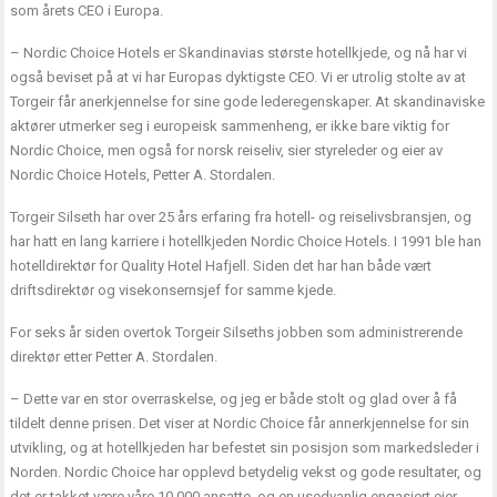
som årets CEO i Europa.
– Nordic Choice Hotels er Skandinavias største hotellkjede, og nå har vi
også beviset på at vi har Europas dyktigste CEO. Vi er utrolig stolte av at
Torgeir får anerkjennelse for sine gode lederegenskaper. At skandinaviske
aktører utmerker seg i europeisk sammenheng, er ikke bare viktig for
Nordic Choice, men også for norsk reiseliv, sier styreleder og eier av
Nordic Choice Hotels, Petter A. Stordalen.
Torgeir Silseth har over 25 års erfaring fra hotell- og reiselivsbransjen, og
har hatt en lang karriere i hotellkjeden Nordic Choice Hotels. I 1991 ble han
hotelldirektør for Quality Hotel Hafjell. Siden det har han både vært
driftsdirektør og visekonsernsjef for samme kjede.
For seks år siden overtok Torgeir Silseths jobben som administrerende
direktør etter Petter A. Stordalen.
– Dette var en stor overraskelse, og jeg er både stolt og glad over å få
tildelt denne prisen. Det viser at Nordic Choice får annerkjennelse for sin
utvikling, og at hotellkjeden har befestet sin posisjon som markedsleder i
Norden. Nordic Choice har opplevd betydelig vekst og gode resultater, og
det er takket være våre 10.000 ansatte, og en usedvanlig engasjert eier.