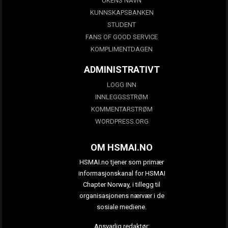
UKENS NAVN
KUNNSKAPSBANKEN
STUDENT
FANS OF GOOD SERVICE
KOMPLIMENTDAGEN
ADMINISTRATIVT
LOGG INN
INNLEGGSSTRØM
KOMMENTARSTRØM
WORDPRESS.ORG
OM HSMAI.NO
HSMAI.no tjener som primær
informasjonskanal for HSMAI
Chapter Norway, i tillegg til
organisasjonens nærvær i de
sosiale mediene.
Ansvarlig redaktør: