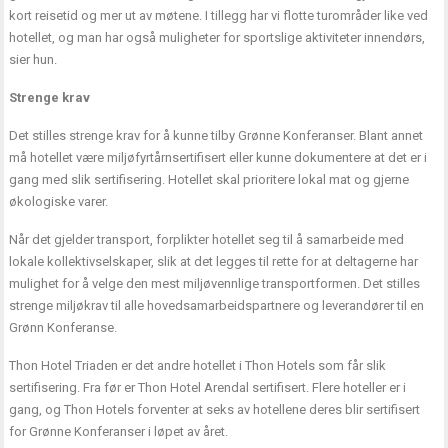
kort reisetid og mer ut av møtene. I tillegg har vi flotte turområder like ved
hotellet, og man har også muligheter for sportslige aktiviteter innendørs,
sier hun.
Strenge krav
Det stilles strenge krav for å kunne tilby Grønne Konferanser. Blant annet
må hotellet være miljøfyrtårnsertifisert eller kunne dokumentere at det er i
gang med slik sertifisering. Hotellet skal prioritere lokal mat og gjerne
økologiske varer.
Når det gjelder transport, forplikter hotellet seg til å samarbeide med
lokale kollektivselskaper, slik at det legges til rette for at deltagerne har
mulighet for å velge den mest miljøvennlige transportformen. Det stilles
strenge miljøkrav til alle hovedsamarbeidspartnere og leverandører til en
Grønn Konferanse.
Thon Hotel Triaden er det andre hotellet i Thon Hotels som får slik
sertifisering. Fra før er Thon Hotel Arendal sertifisert. Flere hoteller er i
gang, og Thon Hotels forventer at seks av hotellene deres blir sertifisert
for Grønne Konferanser i løpet av året.