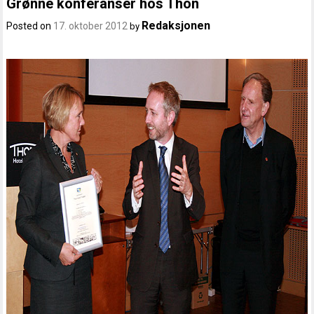
Grønne konferanser hos Thon
Redaksjonen
Posted on
17. oktober 2012
by