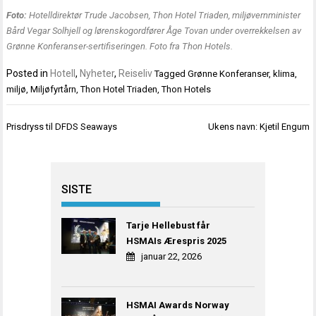
Foto:
Hotelldirektør Trude Jacobsen, Thon Hotel Triaden, miljøvernminister
Bård Vegar Solhjell og lørenskogordfører Åge Tovan under overrekkelsen av
Grønne Konferanser-sertifiseringen. Foto fra Thon Hotels.
Posted in
Hotell
,
Nyheter
,
Reiseliv
Tagged
Grønne Konferanser
,
klima
,
miljø
,
Miljøfyrtårn
,
Thon Hotel Triaden
,
Thon Hotels
Innleggsnavigasjon
Prisdryss til DFDS Seaways
Ukens navn: Kjetil Engum
SISTE
Tarje Hellebust får
HSMAIs Ærespris 2025
januar 22, 2026
HSMAI Awards Norway