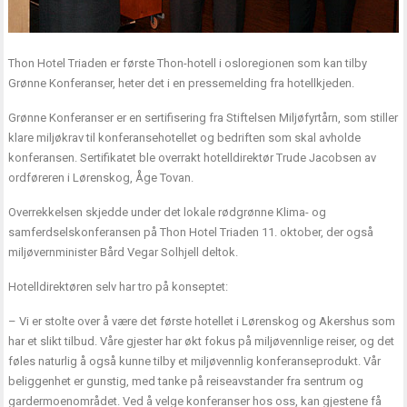
Thon Hotel Triaden er første Thon-hotell i osloregionen som kan tilby
Grønne Konferanser, heter det i en pressemelding fra hotellkjeden.
Grønne Konferanser er en sertifisering fra Stiftelsen Miljøfyrtårn, som stiller
klare miljøkrav til konferansehotellet og bedriften som skal avholde
konferansen. Sertifikatet ble overrakt hotelldirektør Trude Jacobsen av
ordføreren i Lørenskog, Åge Tovan.
Overrekkelsen skjedde under det lokale rødgrønne Klima- og
samferdselskonferansen på Thon Hotel Triaden 11. oktober, der også
miljøvernminister Bård Vegar Solhjell deltok.
Hotelldirektøren selv har tro på konseptet:
– Vi er stolte over å være det første hotellet i Lørenskog og Akershus som
har et slikt tilbud. Våre gjester har økt fokus på miljøvennlige reiser, og det
føles naturlig å også kunne tilby et miljøvennlig konferanseprodukt. Vår
beliggenhet er gunstig, med tanke på reiseavstander fra sentrum og
gardermoenområdet. Ved å velge konferanser hos oss, kan gjestene få