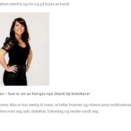
elsen utenfra-og-inn og på kryss av kanal.
ss – hun er en av Norges nye Stand Up komikere!
iårene. Ikke er hun særlig til mann, ei heller frustrert og milevis unna midtlivskri
elere med seg selv, dialekter, folkeslag og verden rundt seg.