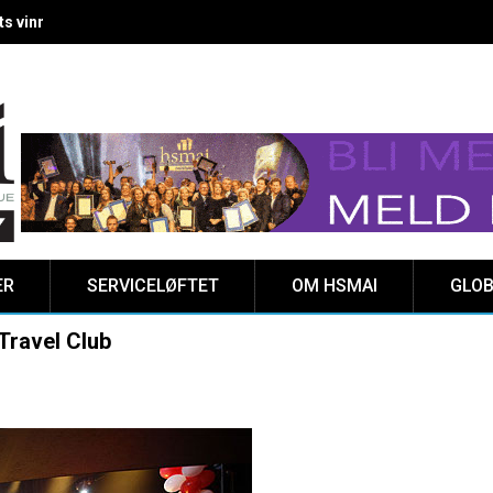
 vinnere kåret på Clarion Hotel The HUB
ER
SERVICELØFTET
OM HSMAI
GLOB
Travel Club