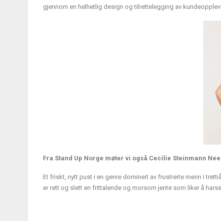
gjennom en helhetlig design og tilrettelegging av kundeopplev
Fra Stand Up Norge møter vi også Cecilie Steinmann Nee
Et friskt, nytt pust i en genre dominert av frustrerte menn i trett
er rett og slett en frittalende og morsom jente som liker å hars