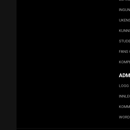
INGUN
UKEN
KUNN
STUD
FANS 
KOMP
ADM
LOGG 
INNL
KOMM
WORD