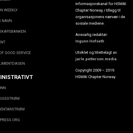
informasjonskanal for HSMAI
N WEEKLY
Chapter Norway, i tillegg til
organisasjonens nærvær i de
S NAVN
sosiale mediene.
SKAPSBANKEN
Ansvarlig redaktør:
Ingunn Hofseth
ENT
Utviklet og tilrettelagt av:
OF GOOD SERVICE
jarle.petterson.media
LIMENTDAGEN
Copyright 2009 – 2019:
INISTRATIVT
HSMAI Chapter Norway
INN
EGGSSTRØM
ENTARSTRØM
PRESS.ORG