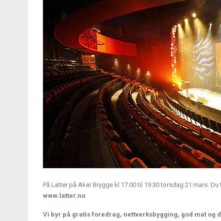
På Latter på Aker Brygge kl 17.00 til 19.30 torsdag 21.mars. Du
www.latter.no
Vi byr på gratis foredrag, nettverksbygging, god mat og d