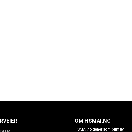
RVEIER
OM HSMAI.NO
HSMAI.no tjener som primær
EDLEM