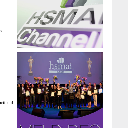
ye
retterud