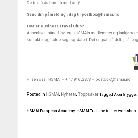
Dette må du bare få med deg!
Send din påmelding i dag til
postbox@hsmai.no
Hva er Business Travel Club?
Annenhver måned inviteres HSMAIs medlemmer og innkjøpere av re
kontakter og holde seg oppdatert. Det er gratis å delta, så leng
Hilsen oss i HSMAI – + 47 91652873 – postbox@hsmai.no
Posted in
HSMAI
,
Nyheter
,
Toppsaker
Tagged
Aker Brygge
,
Innleggsnavigasjon
HSMAI European Academy: HSMAI Train the trainer workshop