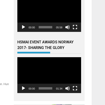
00:00
05:58
HSMAI EVENT AWARDS NORWAY
2017- SHARING THE GLORY
Videoavspiller
sen. Hun
00:00
01:34