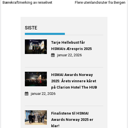
Innleggsnavigasjon
Bærekraftmerking av reiselivet
Flere utenlandsruter fra Bergen
SISTE
Tarje Hellebust får
HSMAIs Ærespris 2025
januar 22, 2026
HSMAI Awards Norway
2025: Årets vinnere kåret
på Clarion Hotel The HUB
januar 22, 2026
Finalistene til HSMAI
Awards Norway 2025 er
klar!