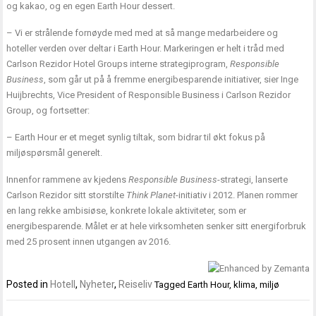
og kakao, og en egen Earth Hour dessert.
– Vi er strålende fornøyde med med at så mange medarbeidere og
hoteller verden over deltar i Earth Hour. Markeringen er helt i tråd med
Carlson Rezidor Hotel Groups interne strategiprogram,
Responsible
Business
, som går ut på å fremme energibesparende initiativer, sier Inge
Huijbrechts, Vice President of Responsible Business i Carlson Rezidor
Group, og fortsetter:
– Earth Hour er et meget synlig tiltak, som bidrar til økt fokus på
miljøspørsmål generelt.
Innenfor rammene av kjedens
Responsible Business
-strategi, lanserte
Carlson Rezidor sitt storstilte
Think Planet
-initiativ i 2012. Planen rommer
en lang rekke ambisiøse, konkrete lokale aktiviteter, som er
energibesparende. Målet er at hele virksomheten senker sitt energiforbruk
med 25 prosent innen utgangen av 2016.
Posted in
Hotell
,
Nyheter
,
Reiseliv
Tagged
Earth Hour
,
klima
,
miljø