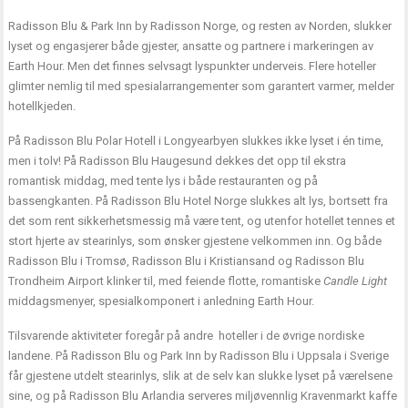
Radisson Blu & Park Inn by Radisson Norge, og resten av Norden, slukker
lyset og engasjerer både gjester, ansatte og partnere i markeringen av
Earth Hour. Men det finnes selvsagt lyspunkter underveis. Flere hoteller
glimter nemlig til med spesialarrangementer som garantert varmer, melder
hotellkjeden.
På Radisson Blu Polar Hotell i Longyearbyen slukkes ikke lyset i én time,
men i tolv! På Radisson Blu Haugesund dekkes det opp til ekstra
romantisk middag, med tente lys i både restauranten og på
bassengkanten. På Radisson Blu Hotel Norge slukkes alt lys, bortsett fra
det som rent sikkerhetsmessig må være tent, og utenfor hotellet tennes et
stort hjerte av stearinlys, som ønsker gjestene velkommen inn. Og både
Radisson Blu i Tromsø, Radisson Blu i Kristiansand og Radisson Blu
Trondheim Airport klinker til, med feiende flotte, romantiske
Candle Light
middagsmenyer, spesialkomponert i anledning Earth Hour.
Tilsvarende aktiviteter foregår på andre hoteller i de øvrige nordiske
landene. På Radisson Blu og Park Inn by Radisson Blu i Uppsala i Sverige
får gjestene utdelt stearinlys, slik at de selv kan slukke lyset på værelsene
sine, og på Radisson Blu Arlandia serveres miljøvennlig Kravenmarkt kaffe