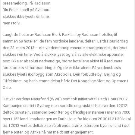
pressmelding. På Radisson
Blu Polar Hotell på Svalbard
slukkes ikke lyset i én time,
men i tolv!
Langt de fleste av Radisson Blu & Park Inn by Radisson-hoteller, til
sammen 59 hoteller i de fem nordiske landene, deltar i Earth Hour lørdag
den 23. mars 2013 – det verdensomspennende arrangementet, der lyset
slukkes i én time. Ved å slukke lyset og slå av alle elektriske apparater
som ikke er absolutt nødvendige, bidrar hotellene aktivt til å redusere
jordklodens klimaforandringer. Og de er ikke alene. På verdensbasis
slukkes lyset i ikonbygg som Akropolis, Den forbudte by i Bejing og
Eiffeltårnet, og her hjemme deltar både Det Kongelige Slott og Operaen i
Oslo.
Det var Verdens Naturfond (WWF) som tok initiativet til Earth Hour i 2007.
Kampanjen startet i Sydney, men spredte seg raskt til hele verden. I 2012
deltok private husstander, bedrifter og offentlige instanser i mer enn 7000
byer i 152 land i markeringen av Earth Hour, fra klokken 20.30 til 21.30 lokal
tid. I 2013 ventes deltakelsen å bli enda større, ettersom byer i u-land i det
fjerne østen og Afrika nå har meldt sitt engasjement.