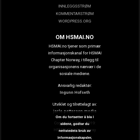
INNLEGGSSTRØM
KOMMENTARSTRØM
WORDPRESS.ORG
OM HSMAI.NO
HSMAI.no tjener som primær
informasjonskanal for HSMAI
Chapter Norway, i tillegg til
organisasjonens nærvær i de
sosiale mediene.
Ansvarlig redaktør:
Ingunn Hofseth
Utviklet og tilrettelagt av:
jarle.petterson.media
Om du fortsetter å bla i
Copyright 2009 – 2019:
sidene, godtar du
HSMAI Chapter Norway
nettstedets bruk av
informasjonskapsler,