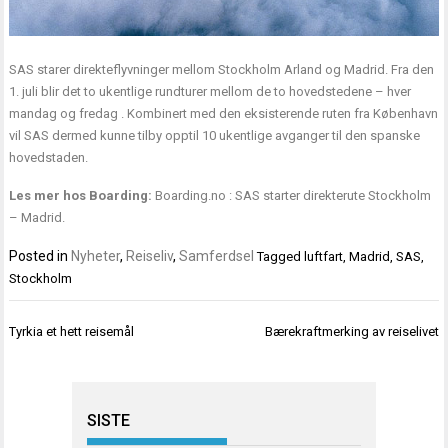
SAS starer direkteflyvninger mellom Stockholm Arland og Madrid. Fra den
1. juli blir det to ukentlige rundturer mellom de to hovedstedene – hver
mandag og fredag . Kombinert med den eksisterende ruten fra København
vil SAS dermed kunne tilby opptil 10 ukentlige avganger til den spanske
hovedstaden.
Les mer hos Boarding:
Boarding.no : SAS starter direkterute Stockholm
– Madrid
.
Posted in
Nyheter
,
Reiseliv
,
Samferdsel
Tagged
luftfart
,
Madrid
,
SAS
,
Stockholm
Innleggsnavigasjon
Tyrkia et hett reisemål
Bærekraftmerking av reiselivet
SISTE