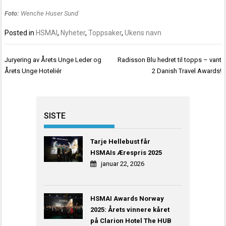
F
oto:
Wenche Huser Sund
Posted in
HSMAI
,
Nyheter
,
Toppsaker
,
Ukens navn
Innleggsnavigasjon
Juryering av Årets Unge Leder og
Radisson Blu hedret til topps – vant
Årets Unge Hoteliér
2 Danish Travel Awards!
SISTE
Tarje Hellebust får
HSMAIs Ærespris 2025
januar 22, 2026
HSMAI Awards Norway
2025: Årets vinnere kåret
på Clarion Hotel The HUB