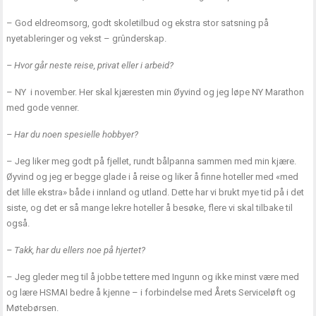
– God eldreomsorg, godt skoletilbud og ekstra stor satsning på
nyetableringer og vekst – grûnderskap.
– Hvor går neste reise, privat eller i arbeid?
– NY i november. Her skal kjæresten min Øyvind og jeg løpe NY Marathon
med gode venner.
– Har du noen spesielle hobbyer?
– Jeg liker meg godt på fjellet, rundt bålpanna sammen med min kjære.
Øyvind og jeg er begge glade i å reise og liker å finne hoteller med «med
det lille ekstra» både i innland og utland. Dette har vi brukt mye tid på i det
siste, og det er så mange lekre hoteller å besøke, flere vi skal tilbake til
også.
– Takk, har du ellers noe på hjertet?
– Jeg gleder meg til å jobbe tettere med Ingunn og ikke minst være med
og lære HSMAI bedre å kjenne – i forbindelse med Årets Serviceløft og
Møtebørsen.