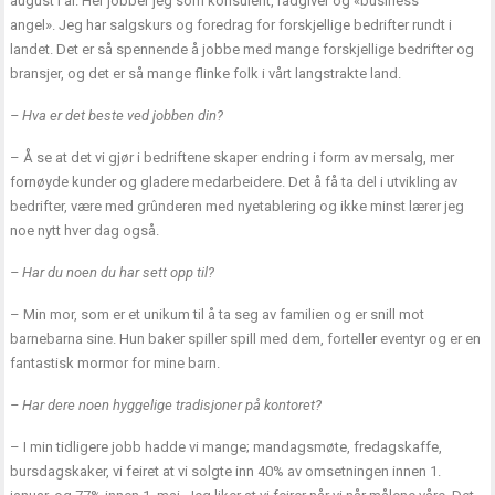
august i år. Her jobber jeg som konsulent, rådgiver og «business
angel». Jeg har salgskurs og foredrag for forskjellige bedrifter rundt i
landet. Det er så spennende å jobbe med mange forskjellige bedrifter og
bransjer, og det er så mange flinke folk i vårt langstrakte land.
– Hva er det beste ved jobben din?
– Å se at det vi gjør i bedriftene skaper endring i form av mersalg, mer
fornøyde kunder og gladere medarbeidere. Det å få ta del i utvikling av
bedrifter, være med grûnderen med nyetablering og ikke minst lærer jeg
noe nytt hver dag også.
– Har du noen du har sett opp til?
– Min mor, som er et unikum til å ta seg av familien og er snill mot
barnebarna sine. Hun baker spiller spill med dem, forteller eventyr og er en
fantastisk mormor for mine barn.
– Har dere noen hyggelige tradisjoner på kontoret?
– I min tidligere jobb hadde vi mange; mandagsmøte, fredagskaffe,
bursdagskaker, vi feiret at vi solgte inn 40% av omsetningen innen 1.