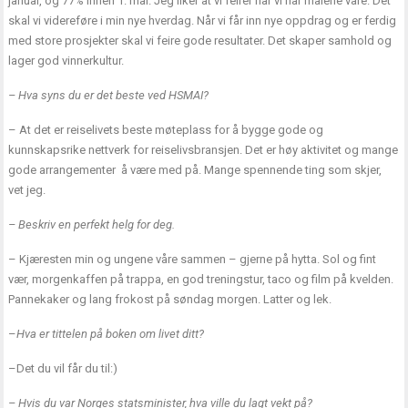
januar, og 77% innen 1. mai. Jeg liker at vi feirer når vi når målene våre. Det
skal vi videreføre i min nye hverdag. Når vi får inn nye oppdrag og er ferdig
med store prosjekter skal vi feire gode resultater. Det skaper samhold og
lager god vinnerkultur.
– Hva syns du er det beste ved HSMAI?
– At det er reiselivets beste møteplass for å bygge gode og
kunnskapsrike nettverk for reiselivsbransjen. Det er høy aktivitet og mange
gode arrangementer å være med på. Mange spennende ting som skjer,
vet jeg.
– Beskriv en perfekt helg for deg.
– Kjæresten min og ungene våre sammen – gjerne på hytta. Sol og fint
vær, morgenkaffen på trappa, en god treningstur, taco og film på kvelden.
Pannekaker og lang frokost på søndag morgen. Latter og lek.
–
Hva er tittelen på boken om livet ditt?
–Det du vil får du til:)
– Hvis du var Norges statsminister, hva ville du lagt vekt på?