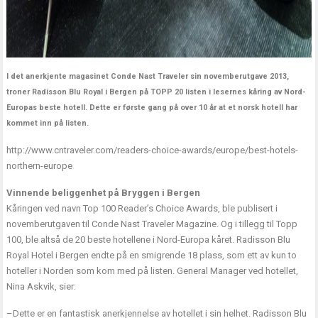
I det anerkjente magasinet Conde Nast Traveler sin novemberutgave 2013,
troner Radisson Blu Royal i Bergen på TOPP 20 listen i lesernes kåring av Nord-
Europas beste hotell. Dette er første gang på over 10 år at et norsk hotell har
kommet inn på listen.
http://www.cntraveler.com/readers-choice-awards/europe/best-hotels-
northern-europe
Vinnende beliggenhet på Bryggen i Bergen
Kåringen ved navn Top 100 Reader’s Choice Awards, ble publisert i
novemberutgaven til Conde Nast Traveler Magazine. Og i tillegg til Topp
100, ble altså de 20 beste hotellene i Nord-Europa kåret. Radisson Blu
Royal Hotel i Bergen endte på en smigrende 18 plass, som ett av kun to
hoteller i Norden som kom med på listen. General Manager ved hotellet,
Nina Askvik, sier:
–Dette er en fantastisk anerkjennelse av hotellet i sin helhet. Radisson Blu