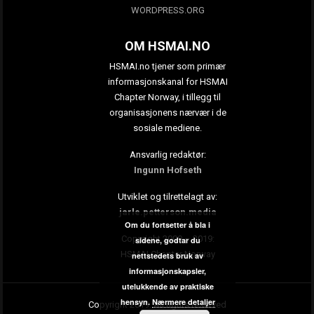
WORDPRESS.ORG
OM HSMAI.NO
HSMAI.no tjener som primær
informasjonskanal for HSMAI
Chapter Norway, i tillegg til
organisasjonens nærvær i de
sosiale mediene.
Ansvarlig redaktør:
Ingunn Hofseth
Utviklet og tilrettelagt av:
jarle.petterson.media
Om du fortsetter å bla i
Copyright 2009 – 2019:
sidene, godtar du
HSMAI Chapter Norway
nettstedets bruk av
informasjonskapsler,
utelukkende av praktiske
hensyn.
Nærmere detaljer
Copyright 2019. All rights reserved