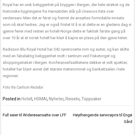
Royal har en unik beliggenhet på bryggen i Bergen, der hele strøket og de
historiske bygningene fra Hansatiden står på Unescos liste over
verdensarv. Men det er først og fremst de ansattes formidable innsats
som nå skal hedres. Jeg er også fristet til å si at dette er en gledens dag vi
gjerne feirer med resten av hotell-Norge dette er faktisk første gang på
over 10 år at et norsk hotell har klart å kapre en plass på den gjeve listen.
Radisson Blu Royal Hotel har 342 nyrenoverte rom og suiter, og kan skilte
med en fabelaktig beliggenhet midt i sentrum ved Fisketorget og
shoppingstrøket i Bergen. Konferansefasilitetene dekker et vidt spekter;
hotellet har blant annet det største møterommet og bankettsalen i hele
regionen.
Foto fra Carlson Rezidor.
Posted in
Hotell
,
HSMAI
,
Nyheter
,
Reiseliv
,
Toppsaker
Innleggsnavigasjon
Full seier til Widerøeansatte over LFF
Høythengende servicepris til Engø
Gård