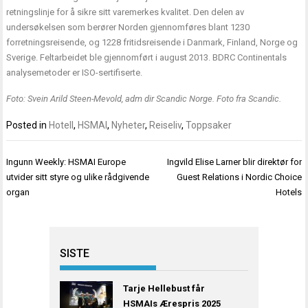
retningslinje for å sikre sitt varemerkes kvalitet. Den delen av
undersøkelsen som berører Norden gjennomføres blant 1230
forretningsreisende, og 1228 fritidsreisende i Danmark, Finland, Norge og
Sverige. Feltarbeidet ble gjennomført i august 2013. BDRC Continentals
analysemetoder er ISO-sertifiserte.
Foto: Svein Arild Steen-Mevold, adm dir Scandic Norge. Foto fra Scandic.
Posted in
Hotell
,
HSMAI
,
Nyheter
,
Reiseliv
,
Toppsaker
Innleggsnavigasjon
Ingunn Weekly: HSMAI Europe
Ingvild Elise Larner blir direktør for
utvider sitt styre og ulike rådgivende
Guest Relations i Nordic Choice
organ
Hotels
SISTE
Tarje Hellebust får
HSMAIs Ærespris 2025