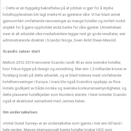
– Dette er en hyggelig bekreftelse på at jobben vi gjør for å styrke
hotellopplevelsen blir lagt merke til av gjestene våre. Vi har blant annet
gjennomført omfattende renoveringer av mange hoteller og innført mobil
utsjekk for å gjøre oppholdet enda bedre for våre gjester. Utmerkelsen
viser at alt arbeidet våre medarbeidere legger ned gir gode resultater, sier
administrerende direktør i Scandic Norge, Svein Arild Steen-Mevold.
Scandic satser stort
Mellom 2012-2014 renoverer Scandic rundt 40 av sine svenske hoteller,
hvor fokus ligger på design og innredning. Mer enn 1,5 milliarder kroner er
foreløpig brukt på dette arbeidet, og er blant tidenes mest omfattende
hotellrenoveringer i Europa. I mars ble også Scandics oppkjøp av Rica
Hotels godkjent av både norske og svenske konkurransemyndigheter, og
dette plasserer hotellkjeden som Nordens største. I høst innleder Scandic
også et eksklusivt samarbeid med Jamies Italian.
Om undersøkelsen
«Hotel Guest Survey» er en undersøkelse som gjøres i mer enn 60 land i
hele verden. Mange internasjonalt kjente hoteller bruker HSG som