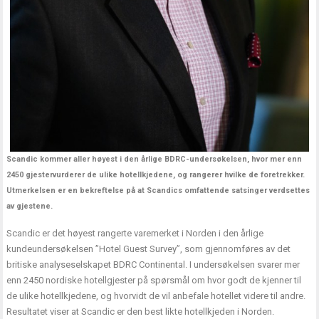
Scandic kommer aller høyest i den årlige BDRC-undersøkelsen, hvor mer enn
2450 gjestervurderer de ulike hotellkjedene, og rangerer hvilke de foretrekker.
Utmerkelsen er en bekreftelse på at Scandics omfattende satsinger verdsettes
av gjestene.
Scandic er det høyest rangerte varemerket i Norden i den årlige
kundeundersøkelsen ”Hotel Guest Survey”, som gjennomføres av det
britiske analyseselskapet BDRC Continental. I undersøkelsen svarer mer
enn 2450 nordiske hotellgjester på spørsmål om hvor godt de kjenner til
de ulike hotellkjedene, og hvorvidt de vil anbefale hotellet videre til andre.
Resultatet viser at Scandic er den best likte hotellkjeden i Norden.