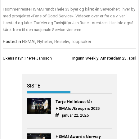
I sommer reiste HSMAI rundt i hele 33 byer og kåret én Servicehelt i hver by
med prosjektet «Fans of Good Service». Videoen over er fra da vi var i
Harstad og kåret Taxieier og Taxisjåfør Jan Rune Lorentzen. Han ble også
kåret frem til den nasjonale Service-vinneren.
Posted in
HSMAI
,
Nyheter
,
Reiseliv
,
Toppsaker
Innleggsnavigasjon
Ukens navn: Pierre Jansson
Ingunn Weekly: Amsterdam 23. april
SISTE
Tarje Hellebust får
HSMAIs Ærespris 2025
januar 22, 2026
HSMAI Awards Norway