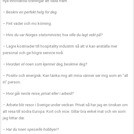
nya innovativa lösningar att växa fram.
– Beskriv en perfekt helg for deg.
– Fint väder och mc körning.
– Hvis du var Norges statsminister, hva ville du lagt vekt på?
– Lägre kostnader till hospitality industrin så att vi kan anställa mer
personal och ge högre service nivå.
– Hvordan vil noen som kjenner deg, beskrive deg?
– Positiv och energisk. Kan tänka mig att mina vänner ser mig som en ”all
in” person.
– Hvor går neste reise, privat eller i arbeid?
– Arbete blir resor i Sverige under veckan. Privat så har jag en önskan om
att resa till södra Europa. Kort och nice. Gillar bra enkel mat och vin som
jag hittar där.
– Har du noen spesielle hobbyer?