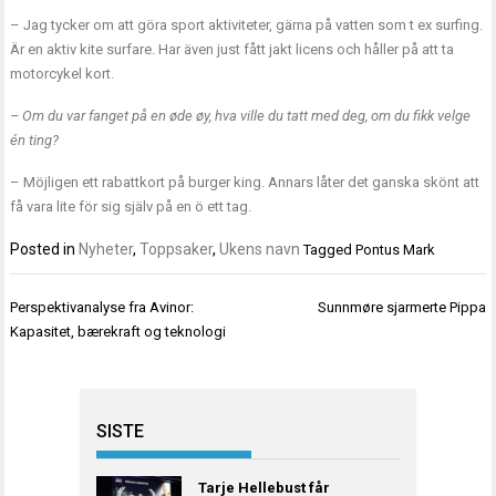
– Jag tycker om att göra sport aktiviteter, gärna på vatten som t ex surfing.
Är en aktiv kite surfare. Har även just fått jakt licens och håller på att ta
motorcykel kort.
– Om du var fanget på en øde øy, hva ville du tatt med deg, om du fikk velge
én ting?
– Möjligen ett rabattkort på burger king. Annars låter det ganska skönt att
få vara lite för sig själv på en ö ett tag.
Posted in
Nyheter
,
Toppsaker
,
Ukens navn
Tagged
Pontus Mark
Innleggsnavigasjon
Perspektivanalyse fra Avinor:
Sunnmøre sjarmerte Pippa
Kapasitet, bærekraft og teknologi
SISTE
Tarje Hellebust får