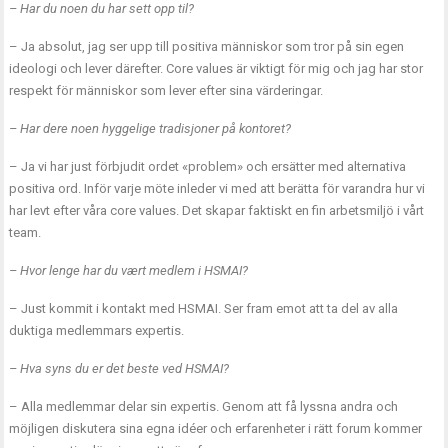
– Har du noen du har sett opp til?
– Ja absolut, jag ser upp till positiva människor som tror på sin egen
ideologi och lever därefter. Core values är viktigt för mig och jag har stor
respekt för människor som lever efter sina värderingar.
– Har dere noen hyggelige tradisjoner på kontoret?
– Ja vi har just förbjudit ordet «problem» och ersätter med alternativa
positiva ord. Inför varje möte inleder vi med att berätta för varandra hur vi
har levt efter våra core values. Det skapar faktiskt en fin arbetsmiljö i vårt
team.
– Hvor lenge har du vært medlem i HSMAI?
– Just kommit i kontakt med HSMAI. Ser fram emot att ta del av alla
duktiga medlemmars expertis.
– Hva syns du er det beste ved HSMAI?
– Alla medlemmar delar sin expertis. Genom att få lyssna andra och
möjligen diskutera sina egna idéer och erfarenheter i rätt forum kommer