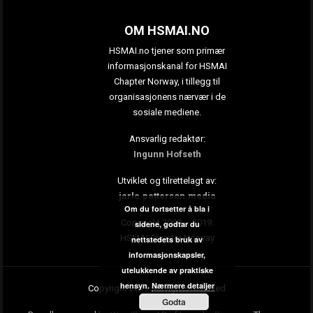
OM HSMAI.NO
HSMAI.no tjener som primær
informasjonskanal for HSMAI
Chapter Norway, i tillegg til
organisasjonens nærvær i de
sosiale mediene.
Ansvarlig redaktør:
Ingunn Hofseth
Utviklet og tilrettelagt av:
jarle.petterson.media
Om du fortsetter å bla i
Copyright 2009 – 2019:
sidene, godtar du
HSMAI Chapter Norway
nettstedets bruk av
informasjonskapsler,
utelukkende av praktiske
hensyn.
Nærmere detaljer
Copyright 2019. All rights reserved
Godta