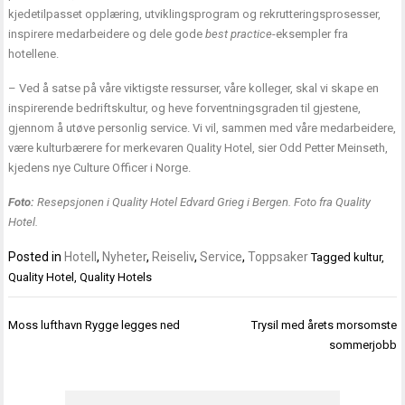
kjedetilpasset opplæring, utviklingsprogram og rekrutteringsprosesser,
inspirere medarbeidere og dele gode
best practice
-eksempler fra
hotellene.
– Ved å satse på våre viktigste ressurser, våre kolleger, skal vi skape en
inspirerende bedriftskultur, og heve forventningsgraden til gjestene,
gjennom å utøve personlig service. Vi vil, sammen med våre medarbeidere,
være kulturbærere for merkevaren Quality Hotel, sier Odd Petter Meinseth,
kjedens nye Culture Officer i Norge.
Foto:
Resepsjonen i Quality Hotel Edvard Grieg i Bergen. Foto fra Quality
Hotel.
Posted in
Hotell
,
Nyheter
,
Reiseliv
,
Service
,
Toppsaker
Tagged
kultur
,
Quality Hotel
,
Quality Hotels
Innleggsnavigasjon
Moss lufthavn Rygge legges ned
Trysil med årets morsomste
sommerjobb