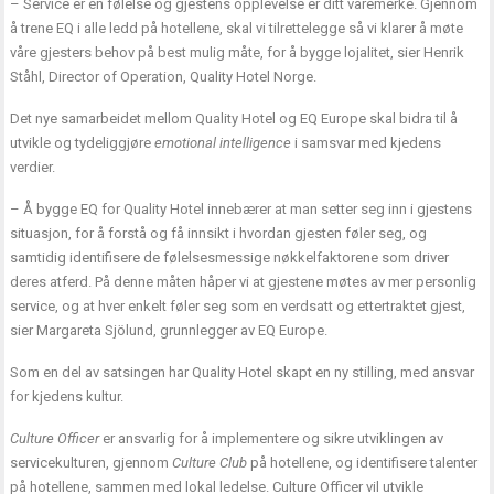
– Service er en følelse og gjestens opplevelse er ditt varemerke. Gjennom
å trene EQ i alle ledd på hotellene, skal vi tilrettelegge så vi klarer å møte
våre gjesters behov på best mulig måte, for å bygge lojalitet, sier Henrik
Ståhl, Director of Operation, Quality Hotel Norge.
Det nye samarbeidet mellom Quality Hotel og EQ Europe skal bidra til å
utvikle og tydeliggjøre
emotional intelligence
i samsvar med kjedens
verdier.
– Å bygge EQ for Quality Hotel innebærer at man setter seg inn i gjestens
situasjon, for å forstå og få innsikt i hvordan gjesten føler seg, og
samtidig identifisere de følelsesmessige nøkkelfaktorene som driver
deres atferd. På denne måten håper vi at gjestene møtes av mer personlig
service, og at hver enkelt føler seg som en verdsatt og ettertraktet gjest,
sier Margareta Sjölund, grunnlegger av EQ Europe.
Som en del av satsingen har Quality Hotel skapt en ny stilling, med ansvar
for kjedens kultur.
Culture Officer
er ansvarlig for å implementere og sikre utviklingen av
servicekulturen, gjennom
Culture Club
på hotellene, og identifisere talenter
på hotellene, sammen med lokal ledelse. Culture Officer vil utvikle