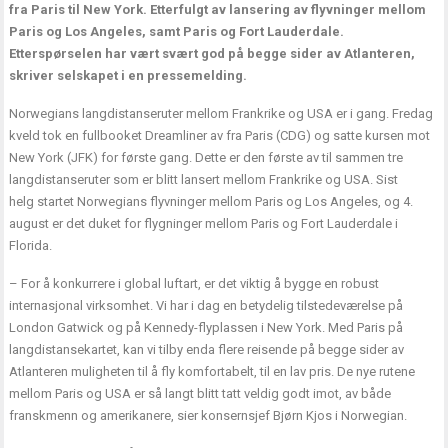
fra Paris til New York. Etterfulgt av lansering av flyvninger mellom
Paris og Los Angeles, samt Paris og Fort Lauderdale.
Etterspørselen har vært svært god på begge sider av Atlanteren,
skriver selskapet i en pressemelding.
Norwegians langdistanseruter mellom Frankrike og USA er i gang. Fredag
kveld tok en fullbooket Dreamliner av fra Paris (CDG) og satte kursen mot
New York (JFK) for første gang. Dette er den første av til sammen tre
langdistanseruter som er blitt lansert mellom Frankrike og USA. Sist
helg startet Norwegians flyvninger mellom Paris og Los Angeles, og 4.
august er det duket for flygninger mellom Paris og Fort Lauderdale i
Florida.
– For å konkurrere i global luftart, er det viktig å bygge en robust
internasjonal virksomhet. Vi har i dag en betydelig tilstedeværelse på
London Gatwick og på Kennedy-flyplassen i New York. Med Paris på
langdistansekartet, kan vi tilby enda flere reisende på begge sider av
Atlanteren muligheten til å fly komfortabelt, til en lav pris. De nye rutene
mellom Paris og USA er så langt blitt tatt veldig godt imot, av både
franskmenn og amerikanere, sier konsernsjef Bjørn Kjos i Norwegian.