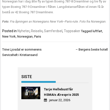
Norwegian har i dag åtte fly av typen Boeing 787-8 Dreamliner og tre fly av
typen Boeing 787-9 Dreamliner i flåten. Langdistanseflåten vil innen få år
bestå av 42 Boeing 787 Dreamlinere.
Foto:
Fra åpningen av Norwegians New York–Paris-rute. Foto fra Norwegian.
Posted in
Nyheter
,
Reiseliv
,
Samferdsel
,
Toppsaker
Tagged
luftfart
,
New York
,
Norwegian
,
Paris
Innleggsnavigasjon
Trine Ljosdal er sommerens
– Bergens beste hotell
Servicehelt i Kristiansand
SISTE
Tarje Hellebust får
HSMAIs Ærespris 2025
januar 22, 2026