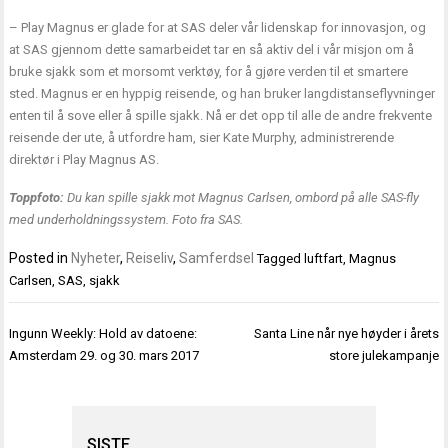
– Play Magnus er glade for at SAS deler vår lidenskap for innovasjon, og
at SAS gjennom dette samarbeidet tar en så aktiv del i vår misjon om å
bruke sjakk som et morsomt verktøy, for å gjøre verden til et smartere
sted. Magnus er en hyppig reisende, og han bruker langdistanseflyvninger
enten til å sove eller å spille sjakk. Nå er det opp til alle de andre frekvente
reisende der ute, å utfordre ham, sier Kate Murphy, administrerende
direktør i Play Magnus AS.
Toppfoto:
Du kan spille sjakk mot Magnus Carlsen, ombord på alle SAS-fly
med underholdningssystem. Foto fra SAS.
Posted in
Nyheter
,
Reiseliv
,
Samferdsel
Tagged
luftfart
,
Magnus
Carlsen
,
SAS
,
sjakk
Innleggsnavigasjon
Ingunn Weekly: Hold av datoene:
Santa Line når nye høyder i årets
Amsterdam 29. og 30. mars 2017
store julekampanje
SISTE