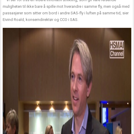
muligheten til ikke bare å spille mot hverandre i samme fly, men også med
passasjerer som sitter om bord i andre SAS-fly i luften på samme tid, sier
Eivind Roald, konserndirektør og CCO i SAS.