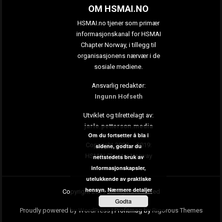
OM HSMAI.NO
HSMAI.no tjener som primær
informasjonskanal for HSMAI
Chapter Norway, i tillegg til
organisasjonens nærvær i de
sosiale mediene.
Ansvarlig redaktør:
Ingunn Hofseth
Utviklet og tilrettelagt av:
jarle.petterson.media
Om du fortsetter å bla i
Copyright 2009 – 2019:
sidene, godtar du
HSMAI Chapter Norway
nettstedets bruk av
informasjonskapsler,
utelukkende av praktiske
hensyn.
Nærmere detaljer
Copyright 2019. All rights reserved
Godta
Proudly powered by WordPress
|
Profitmag by
Rigorous Themes