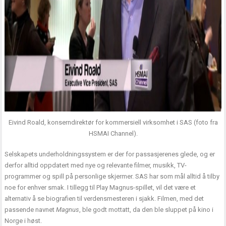
Eivind Roald, konserndirektør for kommersiell virksomhet i SAS (foto fra
HSMAI Channel).
Selskapets underholdningssystem er der for passasjerenes glede, og er
derfor alltid oppdatert med nye og relevante filmer, musikk, TV-
programmer og spill på personlige skjermer. SAS har som mål alltid å tilby
noe for enhver smak. I tillegg til Play Magnus-spillet, vil det være et
alternativ å se biografien til verdensmesteren i sjakk. Filmen, med det
passende navnet
Magnus
, ble godt mottatt, da den ble sluppet på kino i
Norge i høst.