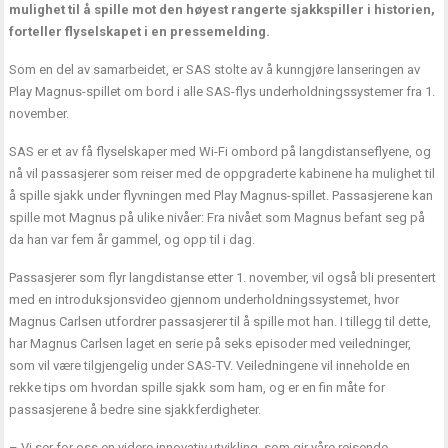
mulighet til å spille mot den høyest rangerte sjakkspiller i historien,
forteller flyselskapet i en pressemelding.
Som en del av samarbeidet, er SAS stolte av å kunngjøre lanseringen av
Play Magnus-spillet om bord i alle SAS-flys underholdningssystemer fra 1.
november.
SAS er et av få flyselskaper med Wi-Fi ombord på langdistanseflyene, og
nå vil passasjerer som reiser med de oppgraderte kabinene ha mulighet til
å spille sjakk under flyvningen med Play Magnus-spillet. Passasjerene kan
spille mot Magnus på ulike nivåer: Fra nivået som Magnus befant seg på
da han var fem år gammel, og opp til i dag.
Passasjerer som flyr langdistanse etter 1. november, vil også bli presentert
med en introduksjonsvideo gjennom underholdningssystemet, hvor
Magnus Carlsen utfordrer passasjerer til å spille mot han. I tillegg til dette,
har Magnus Carlsen laget en serie på seks episoder med veiledninger,
som vil være tilgjengelig under SAS-TV. Veiledningene vil inneholde en
rekke tips om hvordan spille sjakk som ham, og er en fin måte for
passasjerene å bedre sine sjakkferdigheter.
– Vi ser for oss en videre innovativ utvikling, som gir våre reisende