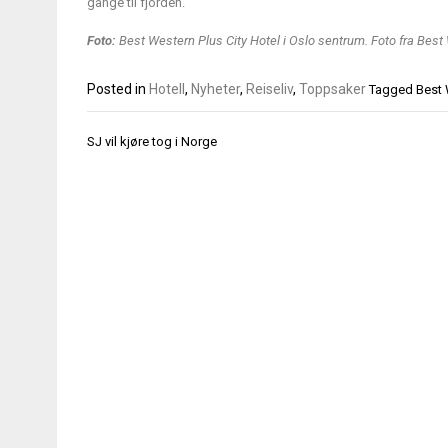
gange til fjorden.
Foto:
Best Western Plus City Hotel i Oslo sentrum. Foto fra Best
Posted in
Hotell
,
Nyheter
,
Reiseliv
,
Toppsaker
Tagged
Best 
Innleggsnavigasjon
SJ vil kjøre tog i Norge