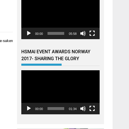
00:00
05:58
rge-saken
HSMAI EVENT AWARDS NORWAY
2017- SHARING THE GLORY
Videoavspiller
00:00
01:34