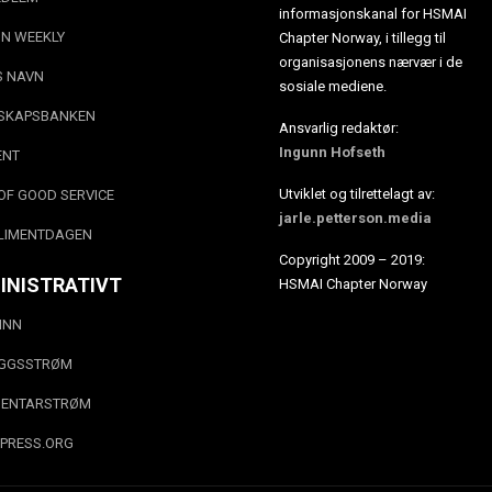
informasjonskanal for HSMAI
N WEEKLY
Chapter Norway, i tillegg til
organisasjonens nærvær i de
S NAVN
sosiale mediene.
SKAPSBANKEN
Ansvarlig redaktør:
Ingunn Hofseth
ENT
Utviklet og tilrettelagt av:
OF GOOD SERVICE
jarle.petterson.media
LIMENTDAGEN
Copyright 2009 – 2019:
INISTRATIVT
HSMAI Chapter Norway
INN
EGGSSTRØM
ENTARSTRØM
PRESS.ORG