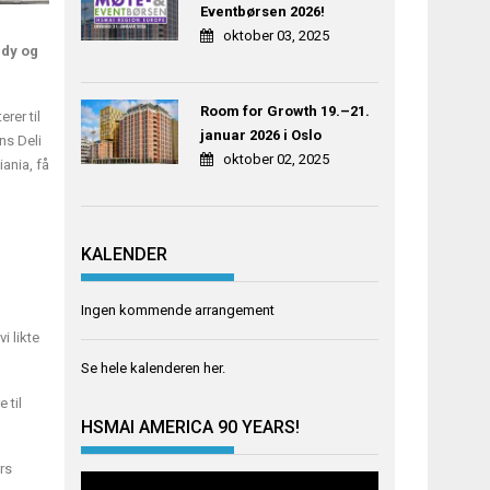
Eventbørsen 2026!
oktober 03, 2025
ndy og
Room for Growth 19.–21.
rer til
januar 2026 i Oslo
ns Deli
oktober 02, 2025
iania, få
KALENDER
Ingen kommende arrangement
i likte
Se hele kalenderen
her
.
 til
HSMAI AMERICA 90 YEARS!
rs
Videoavspiller