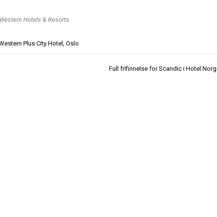
 Western Hotels & Resorts.
Western Plus City Hotel
,
Oslo
Full frifinnelse for Scandic i Hotel No