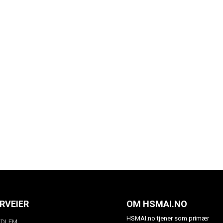
RVEIER
OM HSMAI.NO
HSMAI.no tjener som primær
EDLEM