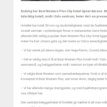
Endelig har Best Western Plus City Hotel åpnet dørene. E
tidsriktig hotell, midt i Oslo sentrum, heter det i en pre
Hotellet har totalt 50 rom og studioleiligheter, med de fasilite
sosialt samvær. I underetasjen finner vi restauranten Sans Rest
allerede blitt veldig populær. Best Western Plus City Hotel ligg
meter fra Karl Johans gate og det meste av Oslos severdighete
– Vi har ventet på denne dagen, sier Hege Ramm, Country Manag
– Det er veldig stas å få et Best Western Plus hotell midt i Oslo
servicenivå, og beliggenheten midt i sentrum av byen vil tiltre
– Vi valgte Best Western som samarbeiderpartner, fordi vi vil 
konseptet til Best Western Plus, sier Imran Amin, daglig leder f
– Vi har allerede mange stamgjester, og med lojalitetsprogramm
oss, tilføyer han.
Den sentrale beliggenheten til hotellet gir nærhet til alt man må