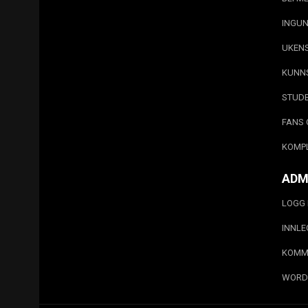
INGUN
UKEN
KUNN
STUD
FANS 
KOMP
ADM
LOGG 
INNL
KOMM
WORD