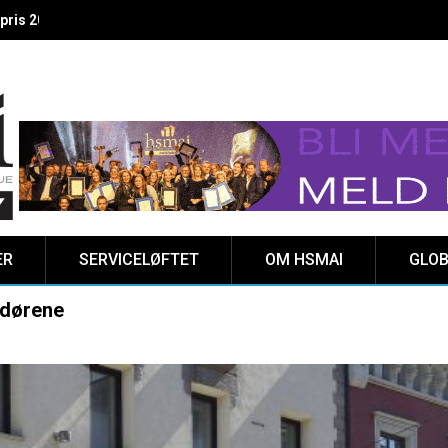
 vinnere kåret på Clarion Hotel The HUB
ER
SERVICELØFTET
OM HSMAI
GLOB
 dørene