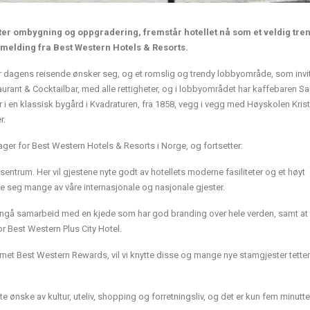
tter ombygning og oppgradering, fremstår hotellet nå som et veldig tre
ssemelding fra Best Western Hotels & Resorts.
ter dagens reisende ønsker seg, og et romslig og trendy lobbyområde, som invite
aurant & Cocktailbar, med alle rettigheter, og i lobbyområdet har kaffebaren Sa
er i en klassisk bygård i Kvadraturen, fra 1858, vegg i vegg med Høyskolen Krist
r.
er for Best Western Hotels & Resorts i Norge, og fortsetter:
 sentrum. Her vil gjestene nyte godt av hotellets moderne fasiliteter og et høyt
kke seg mange av våre internasjonale og nasjonale gjester.
inngå samarbeid med en kjede som har god branding over hele verden, samt at v
or Best Western Plus City Hotel.
et Best Western Rewards, vil vi knytte disse og mange nye stamgjester tettere
tte ønske av kultur, uteliv, shopping og forretningsliv, og det er kun fem minutte