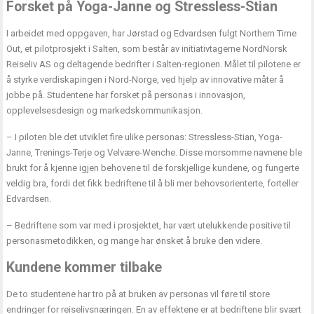
Forsket på Yoga-Janne og Stressless-Stian
I arbeidet med oppgaven, har Jørstad og Edvardsen fulgt Northern Time
Out, et pilotprosjekt i Salten, som består av initiativtagerne NordNorsk
Reiseliv AS og deltagende bedrifter i Salten-regionen. Målet til pilotene er
å styrke verdiskapingen i Nord-Norge, ved hjelp av innovative måter å
jobbe på. Studentene har forsket på personas i innovasjon,
opplevelsesdesign og markedskommunikasjon.
– I piloten ble det utviklet fire ulike personas: Stressless-Stian, Yoga-
Janne, Trenings-Terje og Velvære-Wenche. Disse morsomme navnene ble
brukt for å kjenne igjen behovene til de forskjellige kundene, og fungerte
veldig bra, fordi det fikk bedriftene til å bli mer behovsorienterte, forteller
Edvardsen.
– Bedriftene som var med i prosjektet, har vært utelukkende positive til
personasmetodikken, og mange har ønsket å bruke den videre.
Kundene kommer tilbake
De to studentene har tro på at bruken av personas vil føre til store
endringer for reiselivsnæringen. En av effektene er at bedriftene blir svært