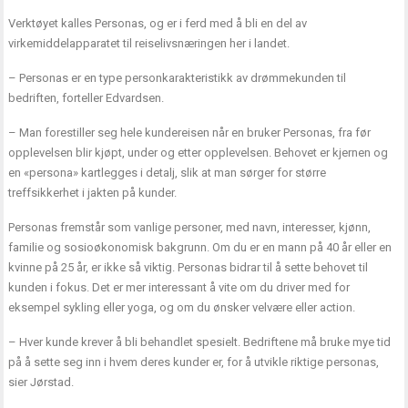
Verktøyet kalles Personas, og er i ferd med å bli en del av
virkemiddelapparatet til reiselivsnæringen her i landet.
– Personas er en type personkarakteristikk av drømmekunden til
bedriften, forteller Edvardsen.
– Man forestiller seg hele kundereisen når en bruker Personas, fra før
opplevelsen blir kjøpt, under og etter opplevelsen. Behovet er kjernen og
en «persona» kartlegges i detalj, slik at man sørger for større
treffsikkerhet i jakten på kunder.
Personas fremstår som vanlige personer, med navn, interesser, kjønn,
familie og sosioøkonomisk bakgrunn. Om du er en mann på 40 år eller en
kvinne på 25 år, er ikke så viktig. Personas bidrar til å sette behovet til
kunden i fokus. Det er mer interessant å vite om du driver med for
eksempel sykling eller yoga, og om du ønsker velvære eller action.
– Hver kunde krever å bli behandlet spesielt. Bedriftene må bruke mye tid
på å sette seg inn i hvem deres kunder er, for å utvikle riktige personas,
sier Jørstad.