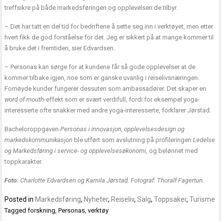
treffsikre på både markedsføringen og opplevelsen de tilbyr.
– Det har tatt en del tid for bedriftene å sette seg inn i verktøyet, men etter
hvert fikk de god forståelse for det. Jeg er sikkert på at mange kommer til
å bruke det i fremtiden, sier Edvardsen.
– Personas kan sørge for at kundene får så gode opplevelser at de
kommer tilbake igjen, noe som er ganske uvanlig i reiselivsnæringen.
Fornøyde kunder fungerer dessuten som ambassadører. Det skaper en
word of mouth
-effekt som er svært verdifull, fordi for eksempel yoga-
interesserte ofte snakker med andre yoga-interesserte, forklarer Jørstad.
Bacheloroppgaven
Personas i innovasjon, opplevelsesdesign og
markedskommunikasjon
ble utført som avslutning på profileringen
Ledelse
og Markedsføring i service- og opplevelsesøkonomi
, og belønnet med
toppkarakter.
Foto:
Charlotte Edvardsen og Kamila Jørstad. Fotograf: Thoralf Fagertun.
Posted in
Markedsføring
,
Nyheter
,
Reiseliv
,
Salg
,
Toppsaker
,
Turisme
Tagged
forskning
,
Personas
,
verktøy