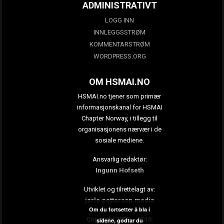
ADMINISTRATIVT
LOGG INN
INNLEGGSSTRØM
KOMMENTARSTRØM
WORDPRESS.ORG
OM HSMAI.NO
HSMAI.no tjener som primær
informasjonskanal for HSMAI
Chapter Norway, i tillegg til
organisasjonens nærvær i de
sosiale mediene.
Ansvarlig redaktør:
Ingunn Hofseth
Utviklet og tilrettelagt av:
jarle.petterson.media
Om du fortsetter å bla i
Copyright 2009 – 2019:
sidene, godtar du