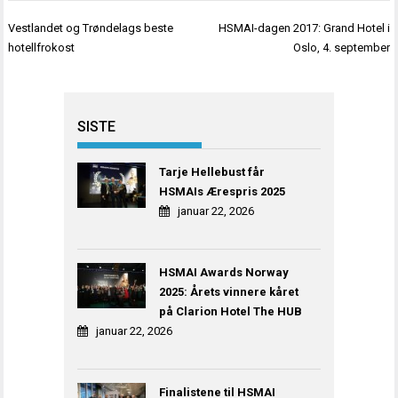
Innleggsnavigasjon
Vestlandet og Trøndelags beste
HSMAI-dagen 2017: Grand Hotel i
hotellfrokost
Oslo, 4. september
SISTE
Tarje Hellebust får
HSMAIs Ærespris 2025
januar 22, 2026
HSMAI Awards Norway
2025: Årets vinnere kåret
på Clarion Hotel The HUB
januar 22, 2026
Finalistene til HSMAI