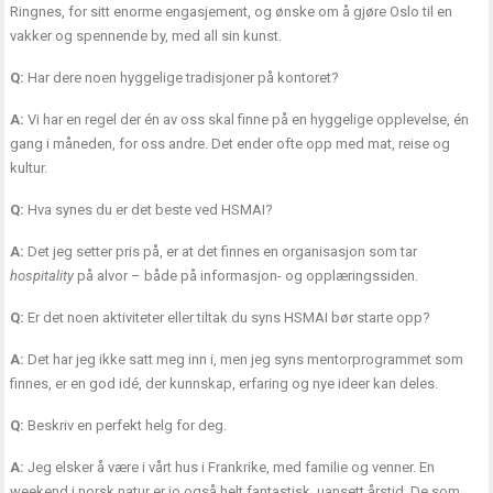
Ringnes, for sitt enorme engasjement, og ønske om å gjøre Oslo til en
vakker og spennende by, med all sin kunst.
Q:
Har dere noen hyggelige tradisjoner på kontoret?
A:
Vi har en regel der én av oss skal finne på en hyggelige opplevelse, én
gang i måneden, for oss andre. Det ender ofte opp med mat, reise og
kultur.
Q:
Hva synes du er det beste ved HSMAI?
A:
Det jeg setter pris på, er at det finnes en organisasjon som tar
hospitality
på alvor – både på informasjon- og opplæringssiden.
Q:
Er det noen aktiviteter eller tiltak du syns HSMAI bør starte opp?
A:
Det har jeg ikke satt meg inn i, men jeg syns mentorprogrammet som
finnes, er en god idé, der kunnskap, erfaring og nye ideer kan deles.
Q:
Beskriv en perfekt helg for deg.
A:
Jeg elsker å være i vårt hus i Frankrike, med familie og venner. En
weekend i norsk natur er jo også helt fantastisk, uansett årstid. De som