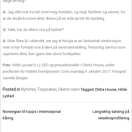
velge én ting?
A:
Jeg ville nok ha tatt med meg mobilen, og ringt familien og venner, for
at de skulle komme etter. Alene på en øde øy blir litt kjedelig.
Q:
Takk, har du ellers noe på hjertet?
A:
Etter flere år i utlandet, ser jeg at Norge er en fantastisk destinasjon,
men vi har fortsatt noe å lære på serviceinnstilling. Personlig service som
oppleves ekte, kan gjøre den store forskjellen.
Foto:
Hilde Lystad (t.v.), CEO og prosjektutvikler i Chitra House, under
prisfesten for HSMAI Eventprisene i Oslo mandag 9. oktober 2017. Fotograf:
Camilla Bergan.
Posted in
Nyheter
,
Toppsaker
,
Ukens navn
Tagged
Chitra House
,
Hilde
Lystad
Innleggsnavigasjon
Norwegian til topps i internasjonal
Langsiktig satsing på
kåring
reiselivsprofilering