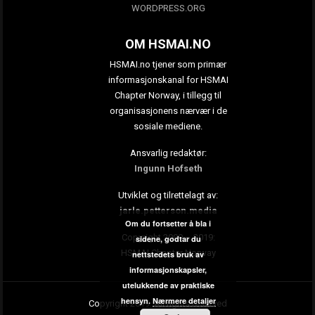
WORDPRESS.ORG
OM HSMAI.NO
HSMAI.no tjener som primær
informasjonskanal for HSMAI
Chapter Norway, i tillegg til
organisasjonens nærvær i de
sosiale mediene.
Ansvarlig redaktør:
Ingunn Hofseth
Utviklet og tilrettelagt av:
jarle.petterson.media
Om du fortsetter å bla i
Copyright 2009 – 2019:
sidene, godtar du
HSMAI Chapter Norway
nettstedets bruk av
informasjonskapsler,
utelukkende av praktiske
hensyn.
Nærmere detaljer
Copyright 2019. All rights reserved