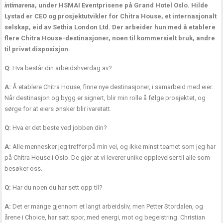
intimarena
, under HSMAI Eventprisene på Grand Hotel Oslo. Hilde
Lystad er CEO og prosjektutvikler for Chitra House, et internasjonalt
selskap, eid av Sethia London Ltd. Der arbeider hun med å etablere
flere Chitra House-destinasjoner, noen til kommersielt bruk, andre
til privat disposisjon.
Q:
Hva består din arbeidshverdag av?
A:
Å etablere Chitra House, finne nye destinasjoner, i samarbeid med eier.
Når destinasjon og bygg er signert, blir min rolle å følge prosjektet, og
sørge for at eiers ønsker blir ivaretatt.
Q:
Hva er det beste ved jobben din?
A:
Alle mennesker jeg treffer på min vei, og ikke minst teamet som jeg har
på Chitra House i Oslo. De gjør at vi leverer unike opplevelser til alle som
besøker oss.
Q:
Har du noen du har sett opp til?
A:
Det er mange gjennom et langt arbeidsliv, men Petter Stordalen, og
årene i Choice, har satt spor, med energi, mot og begeistring. Christian