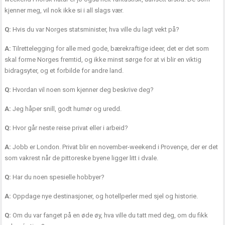
kjenner meg, vil nok ikke si i all slags vær.
Q:
Hvis du var Norges statsminister, hva ville du lagt vekt på?
A:
Tilrettelegging for alle med gode, bærekraftige ideer, det er det som
skal forme Norges fremtid, og ikke minst sørge for at vi blir en viktig
bidragsyter, og et forbilde for andre land.
Q:
Hvordan vil noen som kjenner deg beskrive deg?
A:
Jeg håper snill, godt humør og uredd.
Q:
Hvor går neste reise privat eller i arbeid?
A:
Jobb er London. Privat blir en november-weekend i Provençe, der er det
som vakrest når de pittoreske byene ligger litt i dvale.
Q:
Har du noen spesielle hobbyer?
A:
Oppdage nye destinasjoner, og hotellperler med sjel og historie.
Q:
Om du var fanget på en øde øy, hva ville du tatt med deg, om du fikk