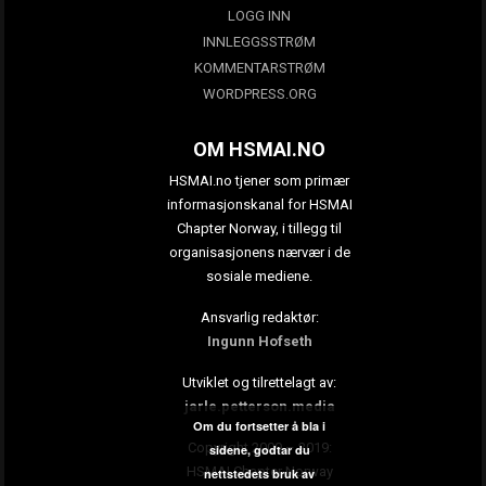
LOGG INN
INNLEGGSSTRØM
KOMMENTARSTRØM
WORDPRESS.ORG
OM HSMAI.NO
HSMAI.no tjener som primær
informasjonskanal for HSMAI
Chapter Norway, i tillegg til
organisasjonens nærvær i de
sosiale mediene.
Ansvarlig redaktør:
Ingunn Hofseth
Utviklet og tilrettelagt av:
jarle.petterson.media
Om du fortsetter å bla i
Copyright 2009 – 2019:
sidene, godtar du
HSMAI Chapter Norway
nettstedets bruk av