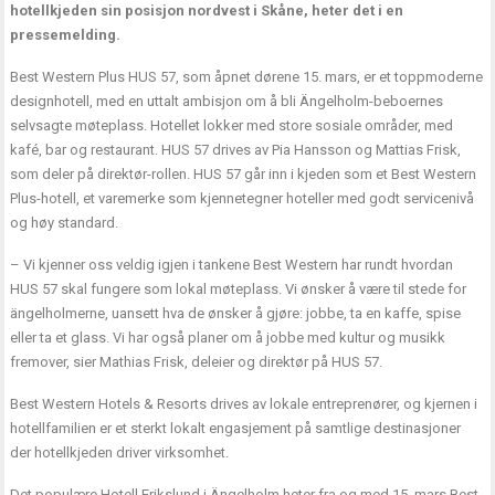
hotellkjeden sin posisjon nordvest i Skåne, heter det i en
pressemelding.
Best Western Plus HUS 57, som åpnet dørene 15. mars, er et toppmoderne
designhotell, med en uttalt ambisjon om å bli Ängelholm-beboernes
selvsagte møteplass. Hotellet lokker med store sosiale områder, med
kafé, bar og restaurant. HUS 57 drives av Pia Hansson og Mattias Frisk,
som deler på direktør-rollen. HUS 57 går inn i kjeden som et Best Western
Plus-hotell, et varemerke som kjennetegner hoteller med godt servicenivå
og høy standard.
– Vi kjenner oss veldig igjen i tankene Best Western har rundt hvordan
HUS 57 skal fungere som lokal møteplass. Vi ønsker å være til stede for
ängelholmerne, uansett hva de ønsker å gjøre: jobbe, ta en kaffe, spise
eller ta et glass. Vi har også planer om å jobbe med kultur og musikk
fremover, sier Mathias Frisk, deleier og direktør på HUS 57.
Best Western Hotels & Resorts drives av lokale entreprenører, og kjernen i
hotellfamilien er et sterkt lokalt engasjement på samtlige destinasjoner
der hotellkjeden driver virksomhet.
Det populære Hotell Erikslund i Ängelholm heter fra og med 15. mars Best