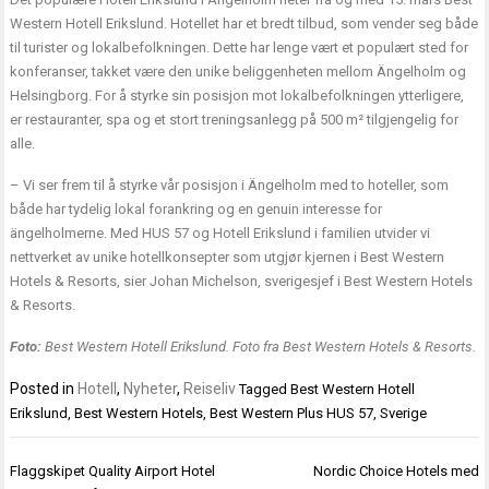
Western Hotell Erikslund. Hotellet har et bredt tilbud, som vender seg både
til turister og lokalbefolkningen. Dette har lenge vært et populært sted for
konferanser, takket være den unike beliggenheten mellom Ängelholm og
Helsingborg. For å styrke sin posisjon mot lokalbefolkningen ytterligere,
er restauranter, spa og et stort treningsanlegg på 500 m² tilgjengelig for
alle.
– Vi ser frem til å styrke vår posisjon i Ängelholm med to hoteller, som
både har tydelig lokal forankring og en genuin interesse for
ängelholmerne. Med HUS 57 og Hotell Erikslund i familien utvider vi
nettverket av unike hotellkonsepter som utgjør kjernen i Best Western
Hotels & Resorts, sier Johan Michelson, sverigesjef i Best Western Hotels
& Resorts.
Foto:
Best Western Hotell Erikslund. Foto fra Best Western Hotels & Resorts.
Posted in
Hotell
,
Nyheter
,
Reiseliv
Tagged
Best Western Hotell
Erikslund
,
Best Western Hotels
,
Best Western Plus HUS 57
,
Sverige
Innleggsnavigasjon
Flaggskipet Quality Airport Hotel
Nordic Choice Hotels med