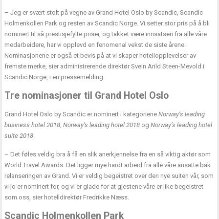
– Jeg er svært stolt på vegne av Grand Hotel Oslo by Scandic, Scandic
Holmenkollen Park og resten av Scandic Norge. Vi setter stor pris på å bli
nominert til så prestisjefylte priser, og takket være innsatsen fra alle våre
medarbeidere, har vi opplevd en fenomenal vekst de siste årene.
Nominasjonene er også et bevis på at vi skaper hotellopplevelser av
fremste merke, sier administrerende direktør Svein Arild Steen-Mevold i
Scandic Norge, i en pressemelding.
Tre nominasjoner til Grand Hotel Oslo
Grand Hotel Oslo by Scandic er nominert i kategoriene
Norway’s leading
business hotel 2018
,
Norway’s leading hotel 2018
og
Norway’s leading hotel
suite 2018
.
– Det føles veldig bra å få en slik anerkjennelse fra en så viktig aktør som
World Travel Awards. Det ligger mye hardt arbeid fra alle våre ansatte bak
relanseringen av Grand. Vi er veldig begeistret over den nye suiten vår, som
vi jo er nominert for, og vi er glade for at gjestene våre er like begeistret
som oss, sier hotelldirektør Fredrikke Næss.
Scandic Holmenkollen Park