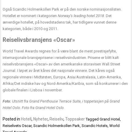
Også Scandic Holmenkollen Park er på den norske nominasjonslisten.
Hotellet er nominert i kategorien
Norway’s leading hotel 2018
. Det
ærverdige hotellet, på hovedstadens tak, har tidligere vunnet denne
kategorien, både i 2010 og 2011.
Reiselivsbransjens «Oscar»
World Travel Awards regnes for å være blant de mest prestisjefylte,
internasjonale bransjeprisene i reiselivsindustrien. Prisene er blitt kalt
reiselivsbransjens «Oscar» av den amerikanske storavisen Wall Street
Journal. I løpet av året kåres det nasjonale vinnere. Det kåres også
regionale vinnere i Midtøsten, Europa, Asia/Australasia, Latin-Amerika,
Afrika/Det indiske hav og Nord-Amerika/Karibia, som så konkurrerer i den
globale finalen i Lisboa i november.
Foto:
Utsnitt fra Grand Penthouse Terrace Suite, i toppetasjen på Grand
Hotel Oslo. Foto fra Grand Hotel Oslo.
Posted in
Hotell
,
Nyheter
,
Reiseliv
,
Toppsaker
Tagged
Grand Hotel
,
Reiselivets Oscar
,
Scandic Holmenkollen Park
,
Scandic Hotels
,
World