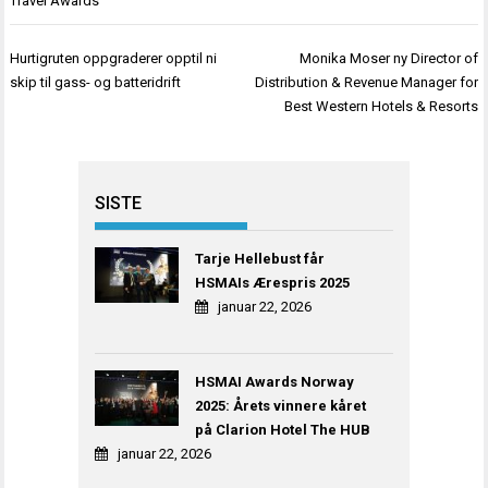
Travel Awards
Innleggsnavigasjon
Hurtigruten oppgraderer opptil ni
Monika Moser ny Director of
skip til gass- og batteridrift
Distribution & Revenue Manager for
Best Western Hotels & Resorts
SISTE
Tarje Hellebust får
HSMAIs Ærespris 2025
januar 22, 2026
HSMAI Awards Norway
2025: Årets vinnere kåret
på Clarion Hotel The HUB
januar 22, 2026