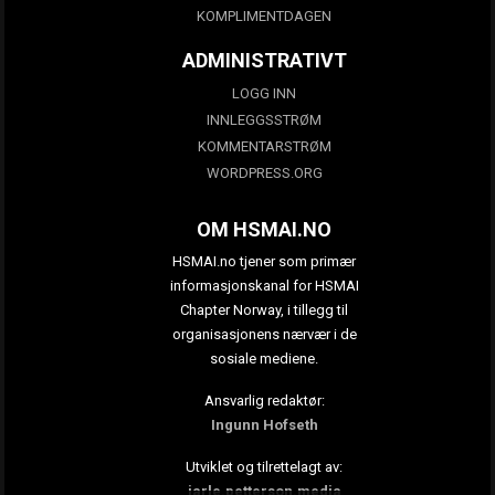
KOMPLIMENTDAGEN
ADMINISTRATIVT
LOGG INN
INNLEGGSSTRØM
KOMMENTARSTRØM
WORDPRESS.ORG
OM HSMAI.NO
HSMAI.no tjener som primær
informasjonskanal for HSMAI
Chapter Norway, i tillegg til
organisasjonens nærvær i de
sosiale mediene.
Ansvarlig redaktør:
Ingunn Hofseth
Utviklet og tilrettelagt av:
jarle.petterson.media