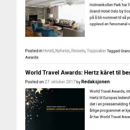
Holmenkollen Park har få
Grand Hotel Oslo by Sca
på å bli nominert til så 
opplevd en fenomenal v
Posted in
Hotell
,
Nyheter
,
Reiseliv
,
Toppsaker
Tagged
Grand
Awards
World Travel Awards: Hertz kåret til bes
Redaksjonen
Posted on
27. oktober 2017
by
World Travel Awards, in
Hertz til Europas ledend
det i en pressemelding f
årlige programmet er kje
år har World Travel Awa