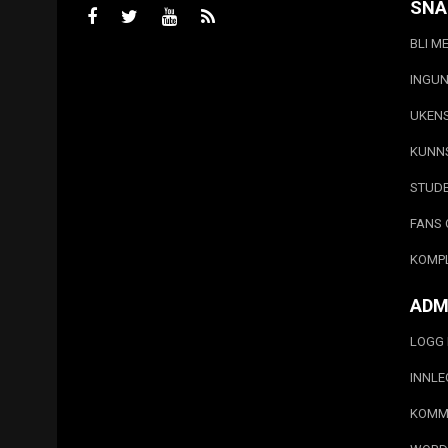
SNA
BLI M
INGUN
UKEN
KUNN
STUD
FANS 
KOMP
ADM
LOGG 
INNL
KOMM