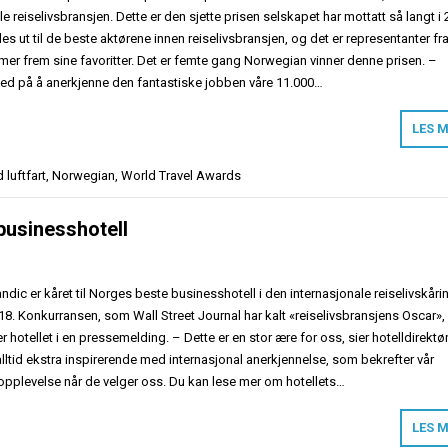
e reiselivsbransjen. Dette er den sjette prisen selskapet har mottatt så langt i 
s ut til de beste aktørene innen reiselivsbransjen, og det er representanter fr
er frem sine favoritter. Det er femte gang Norwegian vinner denne prisen. –
ed på å anerkjenne den fantastiske jobben våre 11.000…
LES 
d
luftfart
,
Norwegian
,
World Travel Awards
 businesshotell
dic er kåret til Norges beste businesshotell i den internasjonale reiselivskår
8. Konkurransen, som Wall Street Journal har kalt «reiselivsbransjens Oscar»,
er hotellet i en pressemelding. – Dette er en stor ære for oss, sier hotelldirektø
lltid ekstra inspirerende med internasjonal anerkjennelse, som bekrefter vår
opplevelse når de velger oss. Du kan lese mer om hotellets…
LES 