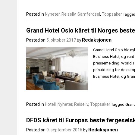
Posted in
Nyheter
,
Reiseliv
,
Samferdsel
,
Toppsaker
Tagge
Grand Hotel Oslo kåret til Norges beste
Redaksjonen
Posted on
5. oktober 2017
by
Grand Hotel Oslo ble nyl
Business Hotel, og vant p
pressemelding. World Tr
prisutdeling for de europ
Business Hotel, og Gran
Posted in
Hotell
,
Nyheter
,
Reiseliv
,
Toppsaker
Tagged
Grand
DFDS kåret til Europas beste fergeselsk
Redaksjonen
Posted on
9. september 2016
by