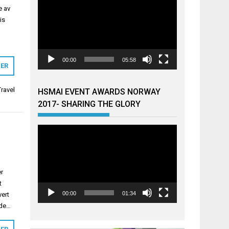
e av
is
00:00
05:58
MER
ravel
HSMAI EVENT AWARDS NORWAY
2017- SHARING THE GLORY
Videoavspiller
t
er
t
00:00
01:34
vert
 de…