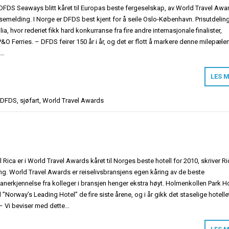
r DFDS Seaways blitt kåret til Europas beste fergeselskap, av World Travel Awa
essemelding. I Norge er DFDS best kjent for å seile Oslo-København. Prisutdelin
lia, hvor rederiet fikk hard konkurranse fra fire andre internasjonale finalister,
P&O Ferries. – DFDS feirer 150 år i år, og det er flott å markere denne milepælen
e…
LES 
DFDS
,
sjøfart
,
World Travel Awards
Rica er i World Travel Awards kåret til Norges beste hotell for 2010, skriver Ri
ng. World Travel Awards er reiselivsbransjens egen kåring av de beste
anerkjennelse fra kolleger i bransjen henger ekstra høyt. Holmenkollen Park H
l ”Norway’s Leading Hotel” de fire siste årene, og i år gikk det staselige hotelle
. – Vi beviser med dette…