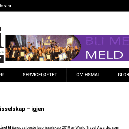
 vinnere kåret på Clarion Hotel The HUB
ER
SERVICELØFTET
OM HSMAI
GLOB
isselskap – igjen
kåret til Europas beste lavprisselskap 2019 av World Travel Awards, som