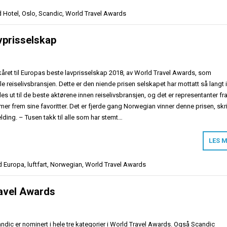
 Hotel
,
Oslo
,
Scandic
,
World Travel Awards
vprisselskap
kåret til Europas beste lavprisselskap 2018, av World Travel Awards, som
e reiselivsbransjen. Dette er den niende prisen selskapet har mottatt så langt i 
s ut til de beste aktørene innen reiselivsbransjen, og det er representanter fr
r frem sine favoritter. Det er fjerde gang Norwegian vinner denne prisen, skr
ding. – Tusen takk til alle som har stemt…
LES 
d
Europa
,
luftfart
,
Norwegian
,
World Travel Awards
ravel Awards
ndic er nominert i hele tre kategorier i World Travel Awards. Også Scandic