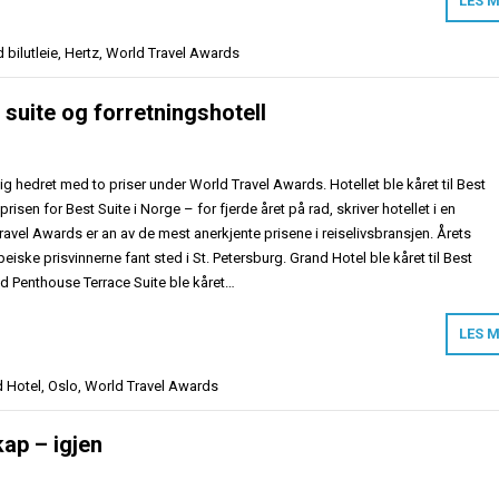
LES 
d
bilutleie
,
Hertz
,
World Travel Awards
 suite og forretningshotell
ig hedret med to priser under World Travel Awards. Hotellet ble kåret til Best
risen for Best Suite i Norge – for fjerde året på rad, skriver hotellet i en
avel Awards er an av de mest anerkjente prisene i reiselivsbransjen. Årets
eiske prisvinnerne fant sted i St. Petersburg. Grand Hotel ble kåret til Best
d Penthouse Terrace Suite ble kåret…
LES 
 Hotel
,
Oslo
,
World Travel Awards
ap – igjen