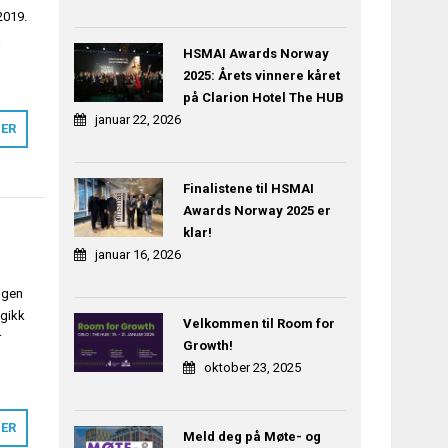
2019.
a
HSMAI Awards Norway
2025: Årets vinnere kåret
på Clarion Hotel The HUB
januar 22, 2026
MER
Finalistene til HSMAI
Awards Norway 2025 er
klar!
januar 16, 2026
ingen
 gikk
Velkommen til Room for
r
Growth!
oktober 23, 2025
MER
Meld deg på Møte- og