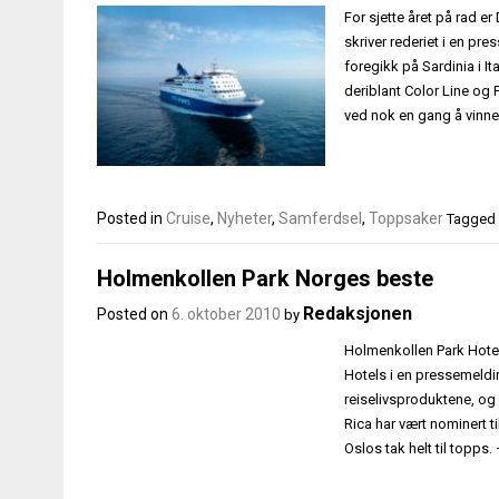
For sjette året på rad e
skriver rederiet i en pr
foregikk på Sardinia i Ita
deriblant Color Line og 
ved nok en gang å vinn
Posted in
Cruise
,
Nyheter
,
Samferdsel
,
Toppsaker
Tagged
Holmenkollen Park Norges beste
Redaksjonen
Posted on
6. oktober 2010
by
Holmenkollen Park Hotel 
Hotels i en pressemeldi
reiselivsproduktene, og 
Rica har vært nominert ti
Oslos tak helt til topps