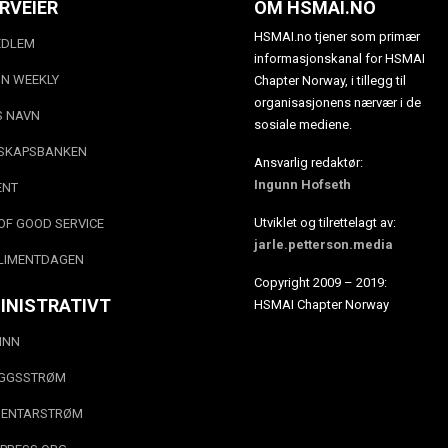
RVEIER
OM HSMAI.NO
HSMAI.no tjener som primær
EDLEM
informasjonskanal for HSMAI
N WEEKLY
Chapter Norway, i tillegg til
organisasjonens nærvær i de
S NAVN
sosiale mediene.
SKAPSBANKEN
Ansvarlig redaktør:
Ingunn Hofseth
ENT
Utviklet og tilrettelagt av:
OF GOOD SERVICE
jarle.petterson.media
LIMENTDAGEN
Copyright 2009 – 2019:
INISTRATIVT
HSMAI Chapter Norway
INN
EGGSSTRØM
ENTARSTRØM