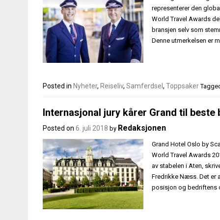
representerer den global
World Travel Awards dele
bransjen selv som stemm
Denne utmerkelsen er m
Posted in
Nyheter
,
Reiseliv
,
Samferdsel
,
Toppsaker
Tagge
Internasjonal jury kårer Grand til beste
Redaksjonen
Posted on
6. juli 2018
by
Grand Hotel Oslo by Scan
World Travel Awards 201
av stabelen i Aten, skriv
Fredrikke Næss. Det er a
posisjon og bedriftens 