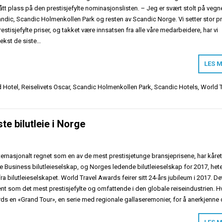
tt plass på den prestisjefylte nominasjonslisten. – Jeg er svært stolt på vegn
ndic, Scandic Holmenkollen Park og resten av Scandic Norge. Vi setter stor pr
prestisjefylte priser, og takket være innsatsen fra alle våre medarbeidere, har vi
ekst de siste…
LES 
 Hotel
,
Reiselivets Oscar
,
Scandic Holmenkollen Park
,
Scandic Hotels
,
World T
te bilutleie i Norge
ternasjonalt regnet som en av de mest prestisjetunge bransjeprisene, har kåre
e Business bilutleieselskap, og Norges ledende bilutleieselskap for 2017, het
ra bilutleieselskapet. World Travel Awards feirer sitt 24-års jubileum i 2017. De
nt som det mest prestisjefylte og omfattende i den globale reiseindustrien. H
rds en «Grand Tour», en serie med regionale gallaseremonier, for å anerkjenne