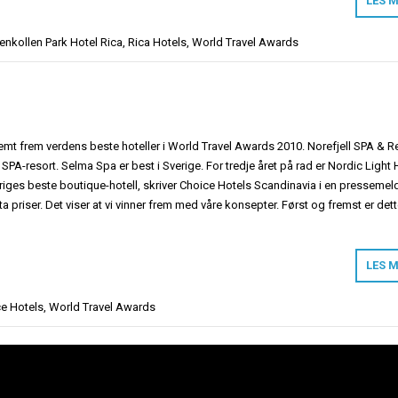
LES 
nkollen Park Hotel Rica
,
Rica Hotels
,
World Travel Awards
emt frem verdens beste hoteller i World Travel Awards 2010. Norefjell SPA & R
 SPA-resort. Selma Spa er best i Sverige. For tredje året på rad er Nordic Light 
eriges beste boutique-hotell, skriver Choice Hotels Scandinavia i en pressemel
ta priser. Det viser at vi vinner frem med våre konsepter. Først og fremst er det
LES 
e Hotels
,
World Travel Awards