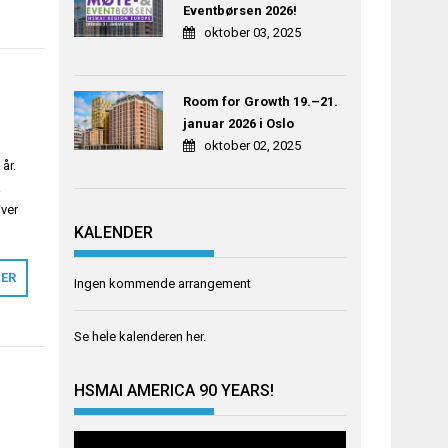
Eventbørsen 2026!
oktober 03, 2025
Room for Growth 19.–21.
januar 2026 i Oslo
oktober 02, 2025
år.
a
iver
KALENDER
MER
Ingen kommende arrangement
Se hele kalenderen
her
.
HSMAI AMERICA 90 YEARS!
Videoavspiller