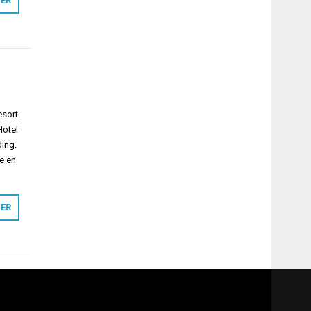
MER
esort
Hotel
ding.
te en
MER