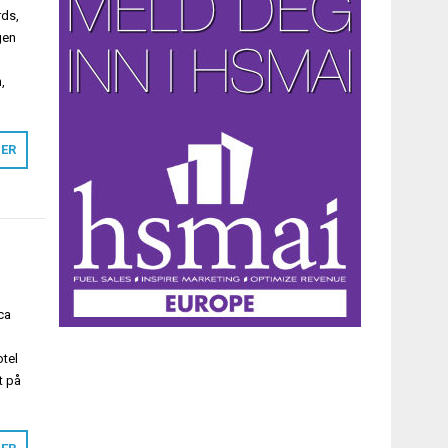
rds,
gen
,
MER
ca
otel
t på