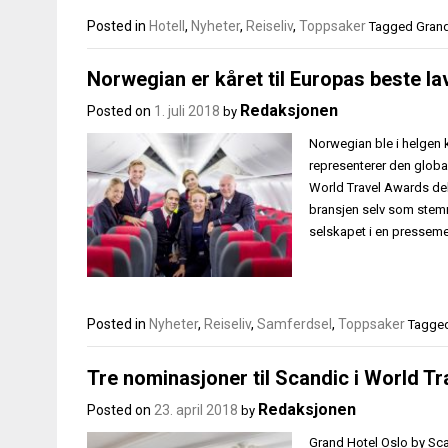
Posted in
Hotell
,
Nyheter
,
Reiseliv
,
Toppsaker
Tagged
Grand
Norwegian er kåret til Europas beste la
Redaksjonen
Posted on
1. juli 2018
by
Norwegian ble i helgen 
representerer den global
World Travel Awards dele
bransjen selv som stemme
selskapet i en pressemel
Posted in
Nyheter
,
Reiseliv
,
Samferdsel
,
Toppsaker
Tagge
Tre nominasjoner til Scandic i World T
Redaksjonen
Posted on
23. april 2018
by
Grand Hotel Oslo by Sca