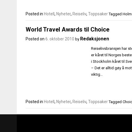
Posted in
Hotell
,
Nyheter
,
Reiseliv
,
Toppsaker
Tagged
Holme
World Travel Awards til Choice
Redaksjonen
Posted on
6. oktober 2010
by
Reiselivsbransjen har st
er kåret til Norges beste
i Stockholm kåret til Sv
– Det er alltid gøy å mot
viktig…
Posted in
Hotell
,
Nyheter
,
Reiseliv
,
Toppsaker
Tagged
Choic